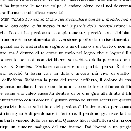
ci ha imputato le nostre colpe, è andato oltre, così noi dovrem
n soffermarci sull’offesa ricevuta!
 5:19:
"Infatti Dio era in Cristo nel riconciliare con sé il mondo, non
ni le loro colpe, e ha messo in noi la parola della riconciliazione".
a che Dio ci ha perdonato completamente, perciò non dobbia
Il rancore è un sentimento di avversione profonda, di risentimento
pecialmente maturata in seguito a un’offesa o a un torto e non m
te, ma è dentro di te come un tarlo nel legno che ti logora! Il
ducente per noi, non vivi libero, sei schiavo della persona che t
ewis. B. Smedes: “Serbare rancore è una partita persa. È il co
ione perché ti lascia con un dolore ancora più vivo di quello 
ell’offesa. Richiama la pena del torto sofferto, il dolore di es
ngannato, umiliato. Il suo ricordo non riaccende forse il fuoco dell’i
 come una video cassetta dentro di te che gira all’infinito il fi
puntamento con il dolore. È giusto verso se stessi accettare questa
giustizia, basata sul rifiuto del perdono? L’unico modo per sanare
i rimargina è di perdonare il feritore. Il perdono guarisce la t
mbia la visione della tua mente. Quando liberi dall’offesa chi ha c
tirpi un tumore maligno dal tuo intimo. Dai libertà a un prigio