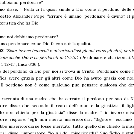
dobbiamo perdonare?
o disse: “ Nulla ci fa quasi simile a Dio come il perdono delle 
detto Alexander Pope: “Errare è umano, perdonare è divino”. Il 
teristica che ha Dio.
ome noi dobbiamo perdonare?
amo perdonare come Dio fa con noi: la qualità.
:32:
"
Siate invece benevoli e misericordiosi gli uni verso gli altri, per
ome anche Dio vi ha perdonati in Cristo".
(Perdonare è charizomai. V
3:12-13 ; Luca 6:36 ).
o del perdono di Dio per noi si trova in Cristo. Perdonare come 
ifica avere grazia per gli altri come Dio ha avuto grazia con no
! Il perdono non è come qualcuno può pensare qualcosa che de
!
a racconta di una madre che ha cercato il perdono per suo da N
ore disse che secondo il reato dell'uomo e la giustizia, il fig
Io non chiedo per la giustizia” disse la madre, “ io invoco mise
ore rispose: “egli non merita misericordia”. “Signore” esclamò 
bbe misericordia se fosse meritato, tutto quello che chiedo la mise
ora,” disse l'imperatore, “io gli do misericordia”. Suo figlio è stat