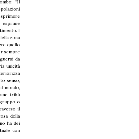
lombo: “Il
polazioni
esprimere
e esprime
timento. I
della zona
ere quello
per sempre
nguersi da
ia unicità
teriorizza
sto senso,
al mondo,
cune tribù
n gruppo o
raverso il
cosa della
ano ha dei
ituale con