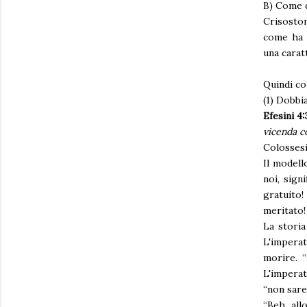
B) Come 
Crisostom
come ha 
una carat
Quindi c
(1) Dobbi
Efesini 4
vicenda c
Colossesi 
Il modell
noi, sign
gratuito
meritato
La stori
L'imperat
morire. “
L'imperat
“non sare
“Beh, all