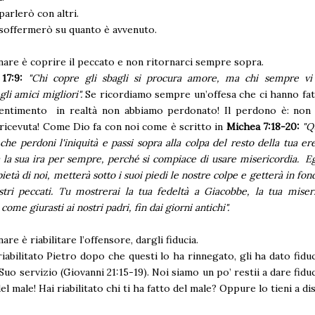
parlerò con altri.
soffermerò su quanto è avvenuto.
nare è coprire il peccato e non ritornarci sempre sopra.
17:9:
"Chi copre gli sbagli si procura amore, ma chi sempre vi 
gli amici migliori".
Se ricordiamo sempre un’offesa che ci hanno fa
sentimento in realtà non abbiamo perdonato! Il perdono è: non 
a ricevuta! Come Dio fa con noi come è scritto in
Michea 7:18-20:
"Q
he perdoni l'iniquità e passi sopra alla colpa del resto della tua ere
 la sua ira per sempre, perché si compiace di usare misericordia. Eg
ietà di noi, metterà sotto i suoi piedi le nostre colpe e getterà in fo
ostri peccati. Tu mostrerai la tua fedeltà a Giacobbe, la tua miser
ome giurasti ai nostri padri, fin dai giorni antichi".
are è riabilitare l’offensore, dargli fiducia.
iabilitato Pietro dopo che questi lo ha rinnegato, gli ha dato fiduc
uo servizio (Giovanni 21:15-19). Noi siamo un po’ restii a dare fiduci
el male! Hai riabilitato chi ti ha fatto del male? Oppure lo tieni a di