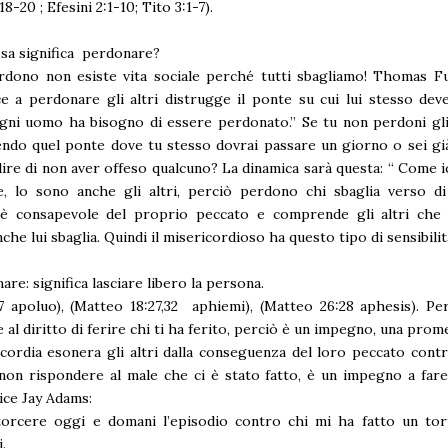
8-20 ; Efesini 2:1-10; Tito 3:1-7).
sa significa perdonare?
dono non esiste vita sociale perché tutti sbagliamo! Thomas Ful
e a perdonare gli altri distrugge il ponte su cui lui stesso dev
ni uomo ha bisogno di essere perdonato.” Se tu non perdoni gli 
ndo quel ponte dove tu stesso dovrai passare un giorno o sei gi
ire di non aver offeso qualcuno? La dinamica sarà questa: “ Come 
e, lo sono anche gli altri, perciò perdono chi sbaglia verso di
è consapevole del proprio peccato e comprende gli altri che 
che lui sbaglia. Quindi il misericordioso ha questo tipo di sensibilit
are: significa lasciare libero la persona.
7 apoluo), (Matteo 18:27,32 aphiemi), (Matteo 26:28 aphesis). P
e al diritto di ferire chi ti ha ferito, perciò è un impegno, una prom
cordia esonera gli altri dalla conseguenza del loro peccato contr
 non rispondere al male che ci è stato fatto, è un impegno a far
ice Jay Adams:
torcere oggi e domani l’episodio contro chi mi ha fatto un tort
.