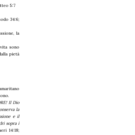
tteo 5:7
sodo 34:6;
ssione, la
vita sono
alla pietà
Samaritano
dono.
RE! Il Dio
conserva la
sione e il
ri sopra i
eri 14:18;