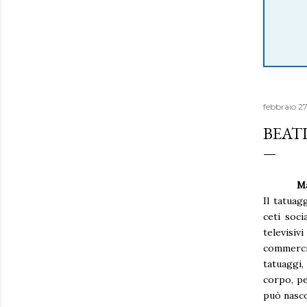
febbraio 27
BEATI
Ma
Il tatuag
ceti soci
televisiv
commerci
tatuaggi,
corpo, pe
può nasco