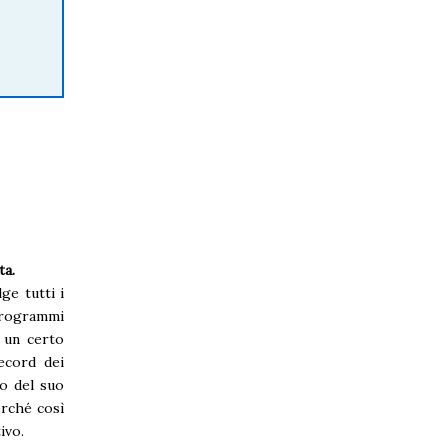
ta.
ge tutti i
 programmi
è un certo
ecord dei
o del suo
erché così
ivo.