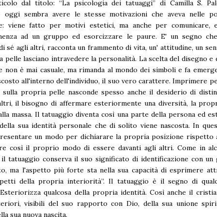
icolo dal titolo: “La psicologia dei tatuaggi” di Camilla S. Pa
o oggi sembra avere le stesse motivazioni che aveva nelle po
e: viene fatto per motivi estetici, ma anche per comunicare, 
enenza ad un gruppo ed esorcizzare le paure. E' un segno ch
i sé agli altri, racconta un frammento di vita, un' attitudine, un sen
la pelle lasciano intravedere la personalità. La scelta del disegno e 
e non è mai casuale, ma rimanda al mondo dei simboli e fa emerg
scosto all'interno dell'individuo, il suo vero carattere. Imprimere 
sulla propria pelle nasconde spesso anche il desiderio di disti
 altri, il bisogno di affermare esteriormente una diversità, la propr
alla massa. Il tatuaggio diventa così una parte della persona ed es
della sua identità personale che di solito viene nascosta. In que
resentare un modo per dichiarare la propria posizione rispetto 
e così il proprio modo di essere davanti agli altri. Come in al
 il tatuaggio conserva il suo significato di identificazione con u
, ma l'aspetto più forte sta nella sua capacità di esprimere att
etti della propria interiorità”. Il tatuaggio è il segno di qual
Esteriorizza qualcosa della propria identità. Così anche il cristi
eriori, visibili del suo rapporto con Dio, della sua unione spir
lla sua nuova nascita.