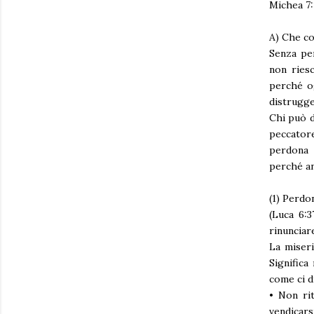
Michea 7:1
A) Che co
Senza per
non riesc
perché og
distrugge
Chi può d
peccator
perdona 
perché an
(1) Perdon
(Luca 6:3
rinunciar
La miseri
Significa
come ci d
• Non ri
vendicarsi