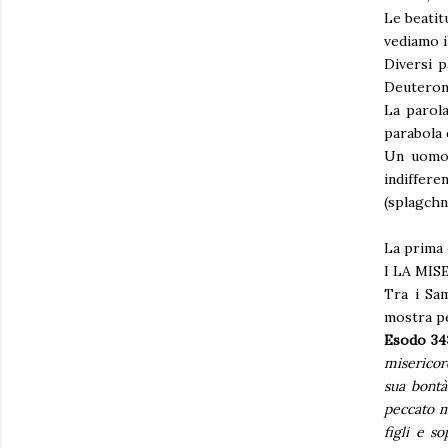
Le beatit
vediamo i
Diversi p
Deuterono
La parola
parabola 
Un uomo 
indiffere
(splagchn
La prima 
I LA MI
Tra i Sam
mostra pe
Esodo 34:
misericord
sua bontà
peccato m
figli e so