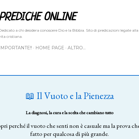
Passa ai contenuti principali
PREDICHE ONLINE
Dedicato a chi desidera conoscere Dio e la Bibbia. Sito di predicazioni legate alla
vita cristiana.
IMPORTANTE!!
HOME PAGE
ALTRO…
📖 Il Vuoto e la Pienezza
La diagnosi, la cura e la scelta che cambiano tutto
pri perché il vuoto che senti non è casuale ma la prova che
fatto per qualcosa di più grande.