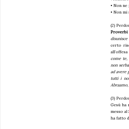
• Non ne 
• Non mi 
(2) Perdo
Proverbi 
disunisce 
certo ri
all’offes
come te, c
non serba
ad avere p
tutti i n
Abraamo, c
(3) Perdon
Gesù ha r
messo al S
ha fatto d