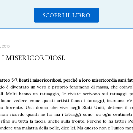
SCOPRI IL LIBRO
, 2013
 I MISERICORDIOSI.
tteo 5:7. Beati i misericordiosi, perché a loro misericordia sarà fat
gio è diventato un vero e proprio fenomeno di massa, che coinvol
ali. Molti hanno un tatuaggio, le riviste scrivono sui tatuaggi,
i fanno vedere come questi artisti fanno i tatuaggi, insomma c’
o fiorente. Una donna che vive negli Stati Uniti, detiene il r
 non ricordo quanti ne ha, ma i tatuaggi sono su ogni centimetr
rfino su tutta la faccia, anche sulla fronte. Perché lo ha fatto? P
ndere una malattia della pelle, dice lei. Ma questo non è l’unico mot