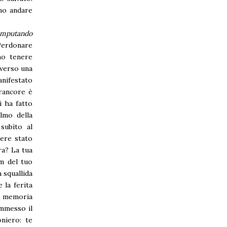
mo andare
 imputando
Perdonare
mo tenere
 verso una
anifestato
 rancore è
i ha fatto
lmo della
subìto al
sere stato
ra? La tua
lm del tuo
 squallida
 la ferita
ua memoria
ommesso il
niero: te