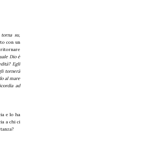
torna su,
tto con un
ritornare
uale Dio è
dità? Egli
li tornerà
ndo al mare
icordia ad
ia e lo ha
a a chi ci
stanza?