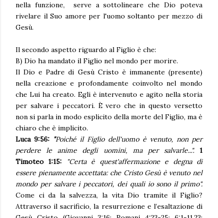
nella funzione, serve a sottolineare che Dio poteva
rivelare il Suo amore per l'uomo soltanto per mezzo di
Gesù.
Il secondo aspetto riguardo al Figlio è che:
B) Dio ha mandato il Figlio nel mondo per morire.
Il Dio e Padre di Gesù Cristo è immanente (presente)
nella creazione e profondamente coinvolto nel mondo
che Lui ha creato. Egli è intervenuto e agito nella storia
per salvare i peccatori. È vero che in questo versetto
non si parla in modo esplicito della morte del Figlio, ma è
chiaro che è implicito.
Luca 9:56:
"
Poiché il Figlio dell'uomo è venuto, non per
perdere le anime degli uomini, ma per salvarle...".
1
Timoteo 1:15:
"Certa è quest'affermazione e degna di
essere pienamente accettata: che Cristo Gesù è venuto nel
mondo per salvare i peccatori, dei quali io sono il primo".
Come ci da la salvezza, la vita Dio tramite il Figlio?
Attraverso il sacrificio, la resurrezione e l’esaltazione di
Gesù Cristo (Giovanni 3:16; Romani 4:23-25; 6:1-11,23;