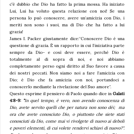
c'è dubbio che Dio ha fatto la prima mossa. Ha iniziato
Lui, Lui ha voluto questa relazione con noi! Se una
persona lo può conoscere, avere un’amicizia con Dio, i
meriti non sono i suoi, ma di Dio che ha fatto a lui
grazia!
James I. Packer giustamente dice:“Conoscere Dio è una
questione di grazia. È un rapporto in cui l’iniziativa parte
sempre da Dio- e così deve essere, perché Dio è
totalmente al di sopra di noi, e noi abbiamo
completamente perso ogni diritto al Suo favore a causa
dei nostri peccati. Non siamo noi a fare l’amicizia con
Dio; è Dio che fa amicizia con noi, portandoci a
conoscerlo mediante la rivelazione del Suo amore”.
Questo esprime il pensiero di Paolo quando dice in
Galati
4:8-9:
"
In quel tempo, è vero, non avendo conoscenza di
Dio, avete servito quelli che per natura non sono dèi; ma
ora che avete conosciuto Dio, o piuttosto che siete stati
conosciuti da Dio, come mai vi rivolgete di nuovo ai deboli
e poveri elementi, di cui volete rendervi schiavi di nuovo?".