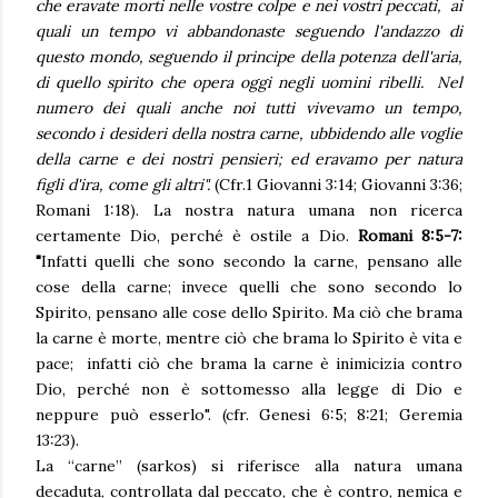
che eravate morti nelle vostre colpe e nei vostri peccati, ai
quali un tempo vi abbandonaste seguendo l'andazzo di
questo mondo, seguendo il principe della potenza dell'aria,
di quello spirito che opera oggi negli uomini ribelli. Nel
numero dei quali anche noi tutti vivevamo un tempo,
secondo i desideri della nostra carne, ubbidendo alle voglie
della carne e dei nostri pensieri; ed eravamo per natura
figli d'ira, come gli altri".
(Cfr.1 Giovanni 3:14; Giovanni 3:36;
Romani 1:18). La nostra natura umana non ricerca
certamente Dio, perché è ostile a Dio.
Romani 8:5-7:
"
Infatti quelli che sono secondo la carne, pensano alle
cose della carne; invece quelli che sono secondo lo
Spirito, pensano alle cose dello Spirito. Ma ciò che brama
la carne è morte, mentre ciò che brama lo Spirito è vita e
pace; infatti ciò che brama la carne è inimicizia contro
Dio, perché non è sottomesso alla legge di Dio e
neppure può esserlo". (cfr. Genesi 6:5; 8:21; Geremia
13:23).
La “carne” (sarkos) si riferisce alla natura umana
decaduta, controllata dal peccato, che è contro, nemica e