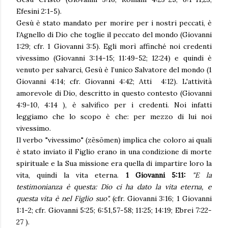
Efesini 2:1-5).
Gesù è stato mandato per morire per i nostri peccati, è
l’Agnello di Dio che toglie il peccato del mondo (Giovanni
1:29; cfr. 1 Giovanni 3:5). Egli morì affinché noi credenti
vivessimo (Giovanni 3:14-15; 11:49-52; 12:24) e quindi è
venuto per salvarci, Gesù è l’unico Salvatore del mondo (1
Giovanni 4:14; cfr. Giovanni 4:42; Atti 4:12). L'attività
amorevole di Dio, descritto in questo contesto (Giovanni
4:9-10, 4:14 ), è salvifico per i credenti. Noi infatti
leggiamo che lo scopo è che: per mezzo di lui noi
vivessimo.
Il verbo "vivessimo" (zēsōmen) implica che coloro ai quali
è stato inviato il Figlio erano in una condizione di morte
spirituale e la Sua missione era quella di impartire loro la
vita, quindi la vita eterna.
1 Giovanni 5:11:
"
E la
testimonianza è questa: Dio ci ha dato la vita eterna, e
questa vita è nel Figlio suo".
(cfr. Giovanni 3:16; 1 Giovanni
1:1-2; cfr. Giovanni 5:25; 6:51,57-58; 11:25; 14:19; Ebrei 7:22-
27 ).