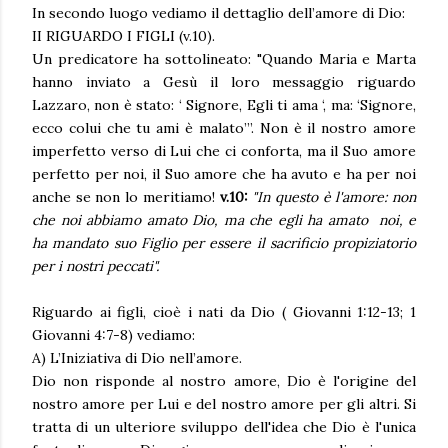
In secondo luogo vediamo il dettaglio dell’amore di Dio:
II RIGUARDO I FIGLI (v.10).
Un predicatore ha sottolineato: "Quando Maria e Marta
hanno inviato a Gesù il loro messaggio riguardo
Lazzaro, non è stato: ‘ Signore, Egli ti ama ‘, ma: ‘Signore,
ecco colui che tu ami è malato’”. Non è il nostro amore
imperfetto verso di Lui che ci conforta, ma il Suo amore
perfetto per noi, il Suo amore che ha avuto e ha per noi
anche se non lo meritiamo!
v.10:
"In questo è l'amore: non
che noi abbiamo amato Dio, ma che egli ha amato noi, e
ha mandato suo Figlio per essere il sacrificio propiziatorio
per i nostri peccati".
Riguardo ai figli, cioè i nati da Dio ( Giovanni 1:12-13; 1
Giovanni 4:7-8) vediamo:
A) L’Iniziativa di Dio nell’amore.
Dio non risponde al nostro amore, Dio è l'origine del
nostro amore per Lui e del nostro amore per gli altri. Si
tratta di un ulteriore sviluppo dell'idea che Dio è l'unica