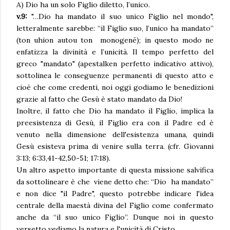
A) Dio ha un solo Figlio diletto, l’unico.
v.9:
"…Dio ha mandato il suo unico Figlio nel mondo",
letteralmente sarebbe: “il Figlio suo, l’unico ha mandato”
(ton uhion autou ton monogenē); in questo modo ne
enfatizza la divinità e l’unicità. Il tempo perfetto del
greco "mandato" (apestalken perfetto indicativo attivo),
sottolinea le conseguenze permanenti di questo atto e
cioè che come credenti, noi oggi godiamo le benedizioni
grazie al fatto che Gesù è stato mandato da Dio!
Inoltre, il fatto che Dio ha mandato il Figlio, implica la
preesistenza di Gesù, il Figlio era con il Padre ed è
venuto nella dimensione dell'esistenza umana, quindi
Gesù esisteva prima di venire sulla terra. (cfr. Giovanni
3:13; 6:33,41-42,50-51; 17:18).
Un altro aspetto importante di questa missione salvifica
da sottolineare è che viene detto che: “Dio ha mandato”
e non dice "il Padre", questo potrebbe indicare l'idea
centrale della maestà divina del Figlio come confermato
anche da “il suo unico Figlio”. Dunque noi in questo
versetto vediamo la natura e l'unicità di Cristo.