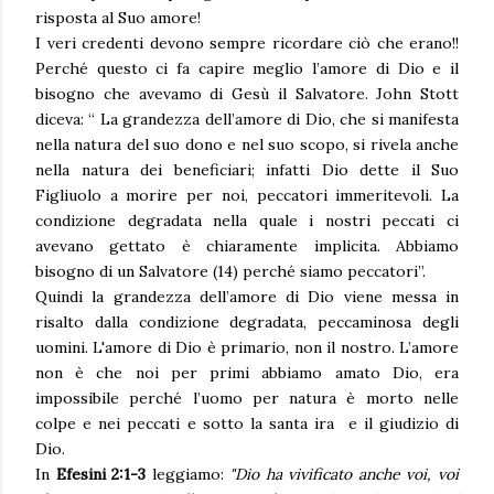
risposta al Suo amore!
I veri credenti devono sempre ricordare ciò che erano!!
Perché questo ci fa capire meglio l’amore di Dio e il
bisogno che avevamo di Gesù il Salvatore. John Stott
diceva: “ La grandezza dell’amore di Dio, che si manifesta
nella natura del suo dono e nel suo scopo, si rivela anche
nella natura dei beneficiari; infatti Dio dette il Suo
Figliuolo a morire per noi, peccatori immeritevoli. La
condizione degradata nella quale i nostri peccati ci
avevano gettato è chiaramente implicita. Abbiamo
bisogno di un Salvatore (14) perché siamo peccatori”.
Quindi la grandezza dell’amore di Dio viene messa in
risalto dalla condizione degradata, peccaminosa degli
uomini. L'amore di Dio è primario, non il nostro. L’amore
non è che noi per primi abbiamo amato Dio, era
impossibile perché l’uomo per natura è morto nelle
colpe e nei peccati e sotto la santa ira e il giudizio di
Dio.
In
Efesini 2:1-3
leggiamo:
"Dio ha vivificato anche voi, voi