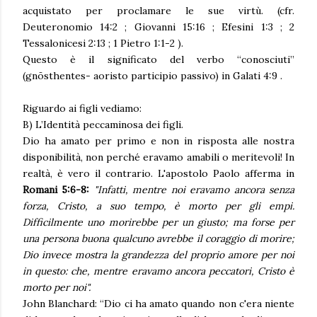
acquistato per proclamare le sue virtù. (cfr.
Deuteronomio 14:2 ; Giovanni 15:16 ; Efesini 1:3 ; 2
Tessalonicesi 2:13 ; 1 Pietro 1:1-2 ).
Questo è il significato del verbo “conosciuti”
(gnōsthentes- aoristo participio passivo) in Galati 4:9 .
Riguardo ai figli vediamo:
B) L’Identità peccaminosa dei figli.
Dio ha amato per primo e non in risposta alle nostra
disponibilità, non perché eravamo amabili o meritevoli! In
realtà, è vero il contrario. L'apostolo Paolo afferma in
Romani 5:6-8:
"Infatti, mentre noi eravamo ancora senza
forza, Cristo, a suo tempo, è morto per gli empi.
Difficilmente uno morirebbe per un giusto; ma forse per
una persona buona qualcuno avrebbe il coraggio di morire;
Dio invece mostra la grandezza del proprio amore per noi
in questo: che, mentre eravamo ancora peccatori, Cristo è
morto per noi".
John Blanchard: “Dio ci ha amato quando non c'era niente