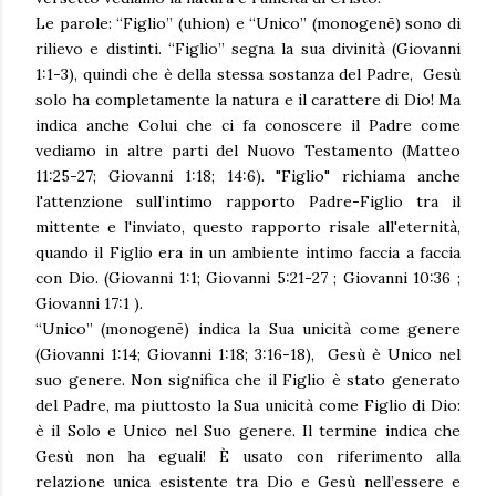
Le parole: “Figlio” (uhion) e “Unico” (monogenē) sono di
rilievo e distinti. “Figlio” segna la sua divinità (Giovanni
1:1-3), quindi che è della stessa sostanza del Padre, Gesù
solo ha completamente la natura e il carattere di Dio! Ma
indica anche Colui che ci fa conoscere il Padre come
vediamo in altre parti del Nuovo Testamento (Matteo
11:25-27; Giovanni 1:18; 14:6). "Figlio" richiama anche
l'attenzione sull’intimo rapporto Padre-Figlio tra il
mittente e l'inviato, questo rapporto risale all'eternità,
quando il Figlio era in un ambiente intimo faccia a faccia
con Dio. (Giovanni 1:1; Giovanni 5:21-27 ; Giovanni 10:36 ;
Giovanni 17:1 ).
“Unico” (monogenē) indica la Sua unicità come genere
(Giovanni 1:14; Giovanni 1:18; 3:16-18), Gesù è Unico nel
suo genere. Non significa che il Figlio è stato generato
del Padre, ma piuttosto la Sua unicità come Figlio di Dio:
è il Solo e Unico nel Suo genere. Il termine indica che
Gesù non ha eguali! È usato con riferimento alla
relazione unica esistente tra Dio e Gesù nell’essere e