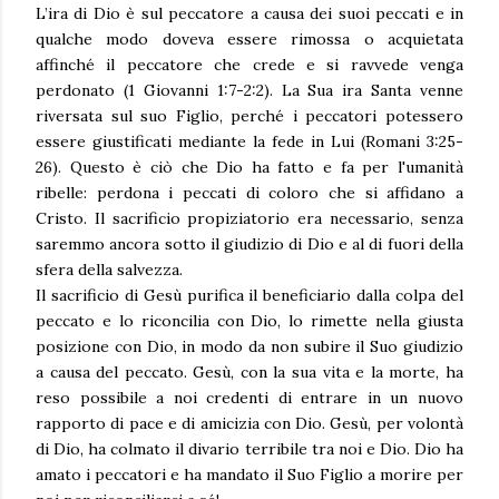
L’ira di Dio è sul peccatore a causa dei suoi peccati e in
qualche modo doveva essere rimossa o acquietata
affinché il peccatore che crede e si ravvede venga
perdonato (1 Giovanni 1:7-2:2). La Sua ira Santa venne
riversata sul suo Figlio, perché i peccatori potessero
essere giustificati mediante la fede in Lui (Romani 3:25-
26). Questo è ciò che Dio ha fatto e fa per l'umanità
ribelle: perdona i peccati di coloro che si affidano a
Cristo. Il sacrificio propiziatorio era necessario, senza
saremmo ancora sotto il giudizio di Dio e al di fuori della
sfera della salvezza.
Il sacrificio di Gesù purifica il beneficiario dalla colpa del
peccato e lo riconcilia con Dio, lo rimette nella giusta
posizione con Dio, in modo da non subire il Suo giudizio
a causa del peccato. Gesù, con la sua vita e la morte, ha
reso possibile a noi credenti di entrare in un nuovo
rapporto di pace e di amicizia con Dio. Gesù, per volontà
di Dio, ha colmato il divario terribile tra noi e Dio. Dio ha
amato i peccatori e ha mandato il Suo Figlio a morire per