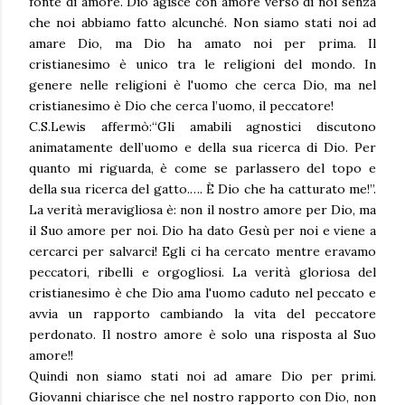
fonte di amore. Dio agisce con amore verso di noi senza
che noi abbiamo fatto alcunché. Non siamo stati noi ad
amare Dio, ma Dio ha amato noi per prima. Il
cristianesimo è unico tra le religioni del mondo. In
genere nelle religioni è l'uomo che cerca Dio, ma nel
cristianesimo è Dio che cerca l’uomo, il peccatore!
C.S.Lewis affermò:“Gli amabili agnostici discutono
animatamente dell’uomo e della sua ricerca di Dio. Per
quanto mi riguarda, è come se parlassero del topo e
della sua ricerca del gatto.…. È Dio che ha catturato me!”.
La verità meravigliosa è: non il nostro amore per Dio, ma
il Suo amore per noi. Dio ha dato Gesù per noi e viene a
cercarci per salvarci! Egli ci ha cercato mentre eravamo
peccatori, ribelli e orgogliosi. La verità gloriosa del
cristianesimo è che Dio ama l'uomo caduto nel peccato e
avvia un rapporto cambiando la vita del peccatore
perdonato. Il nostro amore è solo una risposta al Suo
amore!!
Quindi non siamo stati noi ad amare Dio per primi.
Giovanni chiarisce che nel nostro rapporto con Dio, non