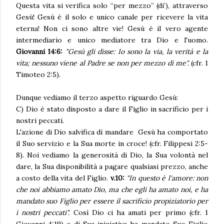
Questa vita si verifica solo “per mezzo” (di’), attraverso
Gesù! Gesù è il solo e unico canale per ricevere la vita
eterna! Non ci sono altre vie! Gesù è il vero agente
intermediario e unico mediatore tra Dio e l'uomo.
Giovanni 14:6:
"Gesù gli disse: Io sono la via, la verità e la
vita; nessuno viene al Padre se non per mezzo di me".
(cfr. 1
Timoteo 2:5).
Dunque vediamo il terzo aspetto riguardo Gesù:
C) Dio è stato disposto a dare il Figlio in sacrificio per i
nostri peccati.
L'azione di Dio salvifica di mandare Gesù ha comportato
il Suo servizio e la Sua morte in croce! (cfr. Filippesi 2:5-
8). Noi vediamo la generosità di Dio, la Sua volontà nel
dare, la Sua disponibilità a pagare qualsiasi prezzo, anche
a costo della vita del Figlio.
v.10:
"In questo è l'amore: non
che noi abbiamo amato Dio, ma che egli ha amato noi, e ha
mandato suo Figlio per essere il sacrificio propiziatorio per
i nostri peccati".
Così Dio ci ha amati per primo (cfr. 1
Giovanni 4:19) e di Sua iniziativa ha mandato Suo Figlio