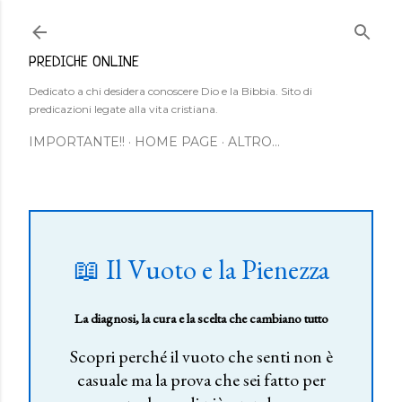
Passa ai contenuti principali
PREDICHE ONLINE
Dedicato a chi desidera conoscere Dio e la Bibbia. Sito di
predicazioni legate alla vita cristiana.
IMPORTANTE!!
HOME PAGE
ALTRO…
📖 Il Vuoto e la Pienezza
La diagnosi, la cura e la scelta che cambiano tutto
Scopri perché il vuoto che senti non è
casuale ma la prova che sei fatto per