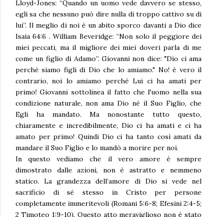
Lloyd-Jones: “Quando un uomo vede davvero se stesso,
egli sa che nessuno può dire nulla di troppo cattivo su di
lui”. Il meglio di noi è un abito sporco davanti a Dio dice
Isaia 64:6 . William Beveridge: “Non solo il peggiore dei
miei peccati, ma il migliore dei miei doveri parla di me
come un figlio di Adamo”. Giovanni non dice: "Dio ci ama
perché siamo figli di Dio che lo amiamo." No! è vero il
contrario, noi lo amiamo perché Lui ci ha amati per
primo! Giovanni sottolinea il fatto che l'uomo nella sua
condizione naturale, non ama Dio né il Suo Figlio, che
Egli ha mandato. Ma nonostante tutto questo,
chiaramente e incredibilmente, Dio ci ha amati e ci ha
amato per primo! Quindi Dio ci ha tanto così amati da
mandare il Suo Figlio e lo mandò a morire per noi.
In questo vediamo che il vero amore è sempre
dimostrato dalle azioni, non è astratto e nemmeno
statico. La grandezza dell’amore di Dio si vede nel
sacrificio di sé stesso in Cristo per persone
completamente immeritevoli (Romani 5:6-8; Efesini 2:4-5;
2 Timoteo 1:9-10). Questo atto meraviglioso non è stato