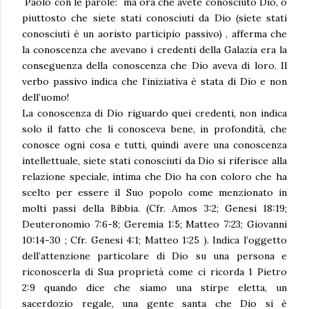
Paolo con le parole: ma ora che avete conosciuto Dio, o
piuttosto che siete stati conosciuti da Dio (siete stati
conosciuti è un aoristo participio passivo) , afferma che
la conoscenza che avevano i credenti della Galazia era la
conseguenza della conoscenza che Dio aveva di loro. Il
verbo passivo indica che l’iniziativa è stata di Dio e non
dell’uomo!
La conoscenza di Dio riguardo quei credenti, non indica
solo il fatto che li conosceva bene, in profondità, che
conosce ogni cosa e tutti, quindi avere una conoscenza
intellettuale, siete stati conosciuti da Dio si riferisce alla
relazione speciale, intima che Dio ha con coloro che ha
scelto per essere il Suo popolo come menzionato in
molti passi della Bibbia. (Cfr. Amos 3:2; Genesi 18:19;
Deuteronomio 7:6-8; Geremia 1:5; Matteo 7:23; Giovanni
10:14-30 ; Cfr. Genesi 4:1; Matteo 1:25 ). Indica l’oggetto
dell’attenzione particolare di Dio su una persona e
riconoscerla di Sua proprietà come ci ricorda 1 Pietro
2:9 quando dice che siamo una stirpe eletta, un
sacerdozio regale, una gente santa che Dio si è