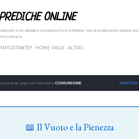
Passa ai contenuti principali
PREDICHE ONLINE
Dedicato a chi desidera conoscere Dio e la Bibbia. Sito di predicazioni legate alla
vita cristiana.
IMPORTANTE!!
HOME PAGE
ALTRO…
zazione dei post con l'etichetta
COMUNIONE
MOSTRA
📖 Il Vuoto e la Pienezza