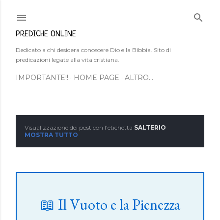
Passa ai contenuti principali
PREDICHE ONLINE
Dedicato a chi desidera conoscere Dio e la Bibbia. Sito di
predicazioni legate alla vita cristiana.
IMPORTANTE!!
HOME PAGE
ALTRO…
Visualizzazione dei post con l'etichetta
SALTERIO
P
MOSTRA TUTTO
o
s
t
📖 Il Vuoto e la Pienezza