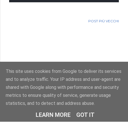
POST PIÙ VECCHI
This site uses cookies from Google to deliver its services
and to analyze traffic. Your IP address and user-agent are
Powered by Blogger
shared with Google along with performance and security
metrics to ensure quality of service, generate usage
Immagini dei temi di
enot-poloskun
statistics, and to detect and address abuse.
© Salvatore Di Dio 2013-2026.Tutti i diritti sono riservati
LEARN MORE
GOT IT