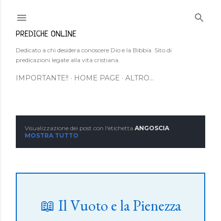
Passa ai contenuti principali
PREDICHE ONLINE
Dedicato a chi desidera conoscere Dio e la Bibbia. Sito di
predicazioni legate alla vita cristiana.
IMPORTANTE!!
HOME PAGE
ALTRO…
Visualizzazione dei post con l'etichetta
ANGOSCIA
P
MOSTRA TUTTO
o
s
t
📖 Il Vuoto e la Pienezza