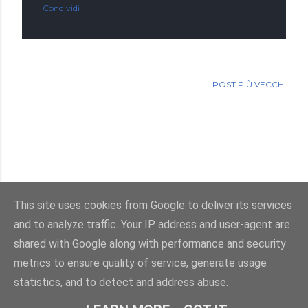
Condividi
POST PIÙ VECCHI
This site uses cookies from Google to deliver its services
and to analyze traffic. Your IP address and user-agent are
Powered by Blogger
shared with Google along with performance and security
metrics to ensure quality of service, generate usage
Immagini dei temi di
enot-poloskun
statistics, and to detect and address abuse.
© Salvatore Di Dio 2013-2026.Tutti i diritti sono riservati