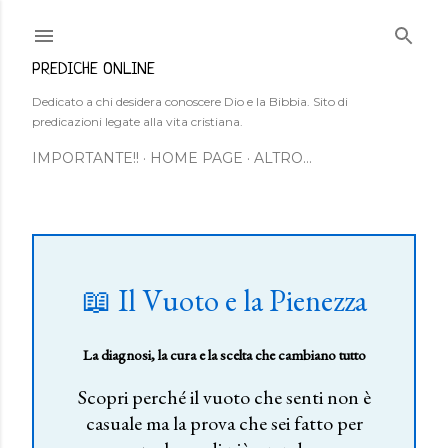
Passa ai contenuti principali
PREDICHE ONLINE
Dedicato a chi desidera conoscere Dio e la Bibbia. Sito di
predicazioni legate alla vita cristiana.
IMPORTANTE!!
HOME PAGE
ALTRO…
📖 Il Vuoto e la Pienezza
La diagnosi, la cura e la scelta che cambiano tutto
Scopri perché il vuoto che senti non è
casuale ma la prova che sei fatto per