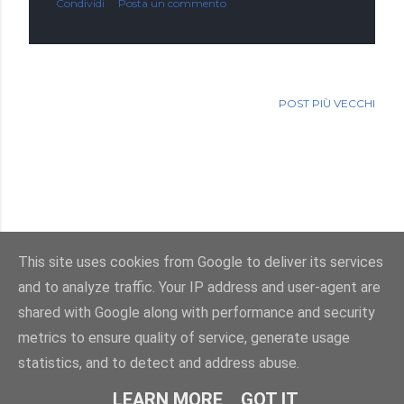
Condividi
Posta un commento
POST PIÙ VECCHI
This site uses cookies from Google to deliver its services
and to analyze traffic. Your IP address and user-agent are
Powered by Blogger
shared with Google along with performance and security
metrics to ensure quality of service, generate usage
Immagini dei temi di
enot-poloskun
statistics, and to detect and address abuse.
© Salvatore Di Dio 2013-2026.Tutti i diritti sono riservati
LEARN MORE
GOT IT