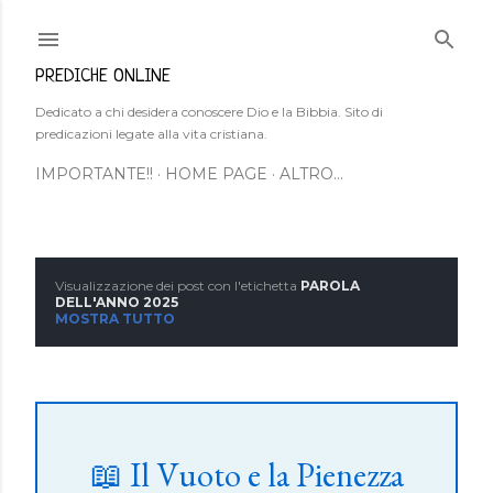
Passa ai contenuti principali
PREDICHE ONLINE
Dedicato a chi desidera conoscere Dio e la Bibbia. Sito di
predicazioni legate alla vita cristiana.
IMPORTANTE!!
HOME PAGE
ALTRO…
Visualizzazione dei post con l'etichetta
PAROLA
P
DELL'ANNO 2025
MOSTRA TUTTO
o
s
t
📖 Il Vuoto e la Pienezza