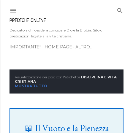
Passa ai contenuti principali
PREDICHE ONLINE
Dedicato a chi desidera conoscere Dio e la Bibbia. Sito di
predicazioni legate alla vita cristiana.
IMPORTANTE!!
HOME PAGE
ALTRO…
Visualizzazione dei post con l'etichetta
DISCIPLINA E VITA
P
CRISTIANA
MOSTRA TUTTO
o
s
t
📖 Il Vuoto e la Pienezza