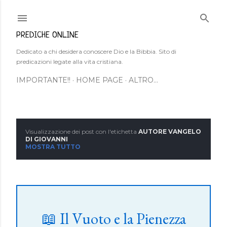
Passa ai contenuti principali
PREDICHE ONLINE
Dedicato a chi desidera conoscere Dio e la Bibbia. Sito di
predicazioni legate alla vita cristiana.
IMPORTANTE!!
HOME PAGE
ALTRO…
Visualizzazione dei post con l'etichetta
AUTORE VANGELO
P
DI GIOVANNI
MOSTRA TUTTO
o
s
t
📖 Il Vuoto e la Pienezza