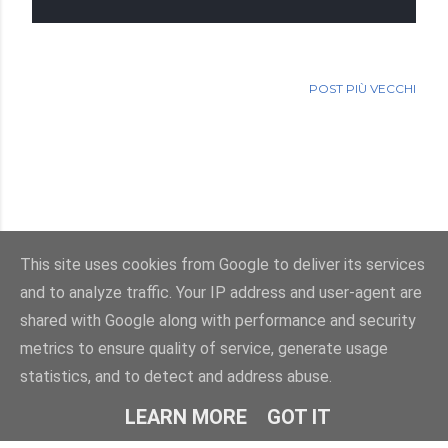
POST PIÙ VECCHI
This site uses cookies from Google to deliver its services
and to analyze traffic. Your IP address and user-agent are
Powered by Blogger
shared with Google along with performance and security
metrics to ensure quality of service, generate usage
Immagini dei temi di
enot-poloskun
statistics, and to detect and address abuse.
© Salvatore Di Dio 2013-2026.Tutti i diritti sono riservati
LEARN MORE
GOT IT