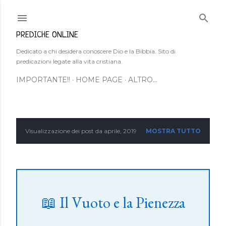
Passa ai contenuti principali
PREDICHE ONLINE
Dedicato a chi desidera conoscere Dio e la Bibbia. Sito di
predicazioni legate alla vita cristiana.
IMPORTANTE!!
HOME PAGE
ALTRO…
Visualizzazione dei post da aprile, 2019
MOSTRA TUTTO
P
o
s
t
📖 Il Vuoto e la Pienezza