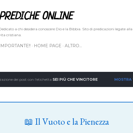
Passa ai contenuti principali
PREDICHE ONLINE
Dedicato a chi desidera conoscere Dio e la Bibbia. Sito di predicazioni legate alla
vita cristiana.
IMPORTANTE!!
HOME PAGE
ALTRO…
zazione dei post con l'etichetta
SEI PIÙ CHE VINCITORE
MOSTRA
📖 Il Vuoto e la Pienezza