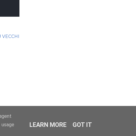
Ù VECCHI
-agent
LEARN MORE
GOT IT
e usage