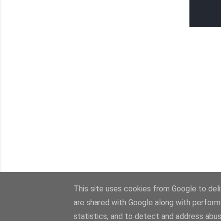
This site uses cookies from Google to deliv
are shared with Google along with perform
statistics, and to detect and address abus