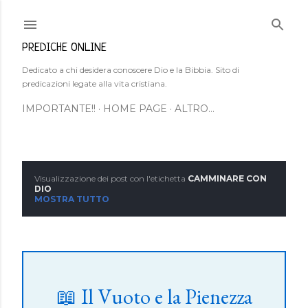
Passa ai contenuti principali
PREDICHE ONLINE
Dedicato a chi desidera conoscere Dio e la Bibbia. Sito di
predicazioni legate alla vita cristiana.
IMPORTANTE!!
HOME PAGE
ALTRO…
Visualizzazione dei post con l'etichetta
CAMMINARE CON
P
DIO
MOSTRA TUTTO
o
s
t
📖 Il Vuoto e la Pienezza