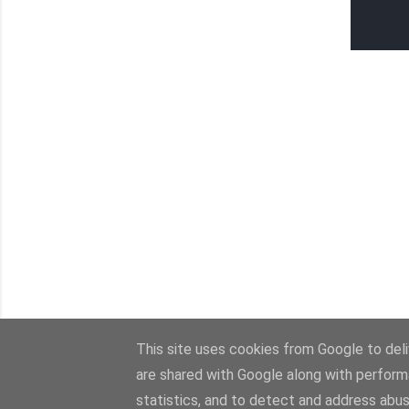
This site uses cookies from Google to deliv
are shared with Google along with perform
statistics, and to detect and address abus