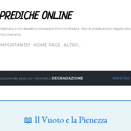
Passa ai contenuti principali
PREDICHE ONLINE
Dedicato a chi desidera conoscere Dio e la Bibbia. Sito di predicazioni legate alla
vita cristiana.
IMPORTANTE!!
HOME PAGE
ALTRO…
zazione dei post con l'etichetta
DEGRADAZIONE
MOSTRA
📖 Il Vuoto e la Pienezza