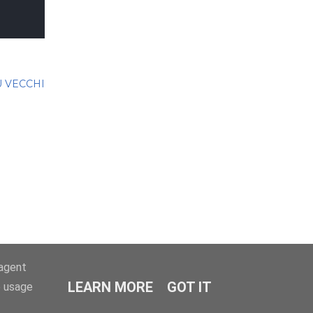
Ù VECCHI
-agent
LEARN MORE
GOT IT
e usage