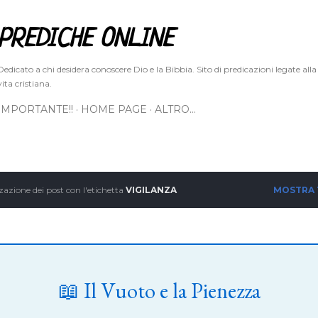
Passa ai contenuti principali
PREDICHE ONLINE
Dedicato a chi desidera conoscere Dio e la Bibbia. Sito di predicazioni legate alla
vita cristiana.
IMPORTANTE!!
HOME PAGE
ALTRO…
zazione dei post con l'etichetta
VIGILANZA
MOSTRA
📖 Il Vuoto e la Pienezza