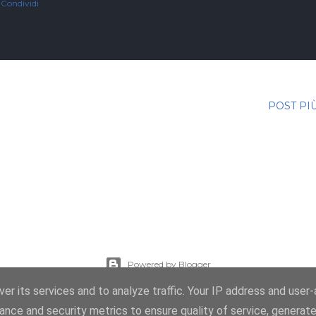
Condividi
POST PI
Powered by Blogger
er its services and to analyze traffic. Your IP address and user
Immagini dei temi di
enot-poloskun
ance and security metrics to ensure quality of service, generat
© Salvatore Di Dio 2013-2026.Tutti i diritti sono riservati