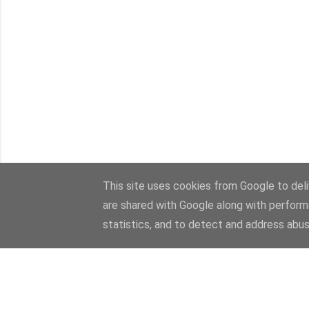
This site uses cookies from Google to deliv
are shared with Google along with perform
statistics, and to detect and address abus