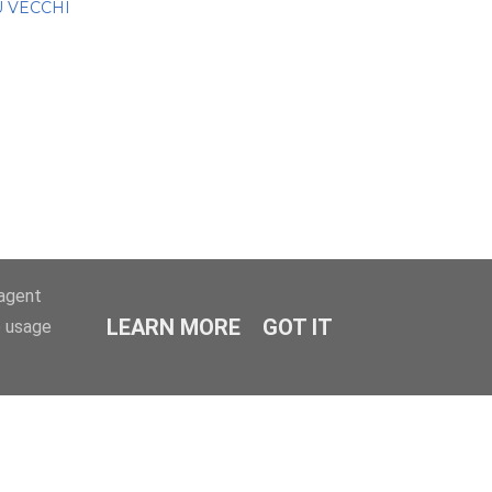
Ù VECCHI
-agent
LEARN MORE
GOT IT
e usage