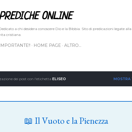
Passa ai contenuti principali
PREDICHE ONLINE
Dedicato a chi desidera conoscere Dio e la Bibbia. Sito di predicazioni legate alla
vita cristiana.
IMPORTANTE!!
HOME PAGE
ALTRO…
zazione dei post con l'etichetta
ELISEO
MOSTRA
📖 Il Vuoto e la Pienezza