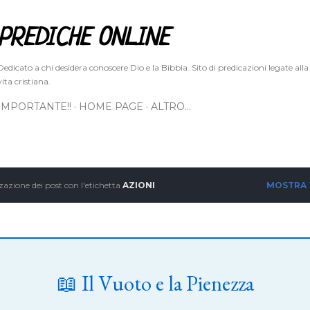
Passa ai contenuti principali
PREDICHE ONLINE
Dedicato a chi desidera conoscere Dio e la Bibbia. Sito di predicazioni legate alla
vita cristiana.
IMPORTANTE!!
HOME PAGE
ALTRO…
zazione dei post con l'etichetta
AZIONI
MOSTRA
📖 Il Vuoto e la Pienezza