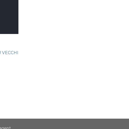
Ù VECCHI
-agent