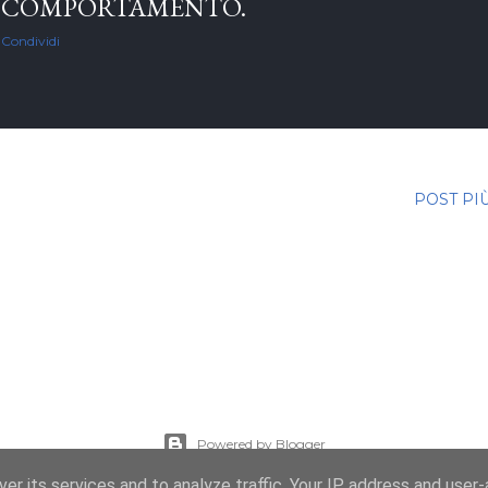
COMPORTAMENTO.
Condividi
POST PI
Powered by Blogger
er its services and to analyze traffic. Your IP address and user
Immagini dei temi di
enot-poloskun