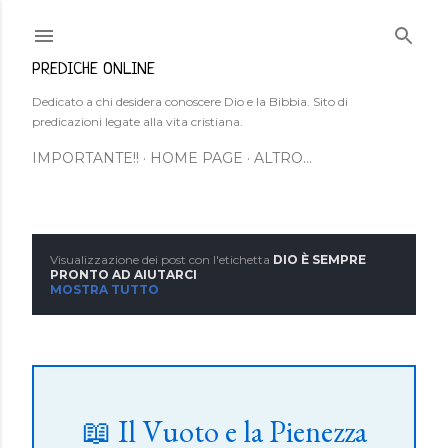
Passa ai contenuti principali
PREDICHE ONLINE
Dedicato a chi desidera conoscere Dio e la Bibbia. Sito di
predicazioni legate alla vita cristiana.
IMPORTANTE!!
HOME PAGE
ALTRO…
Visualizzazione dei post con l'etichetta
DIO È SEMPRE
P
PRONTO AD AIUTARCI
MOSTRA TUTTO
o
s
t
📖 Il Vuoto e la Pienezza