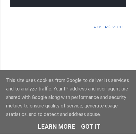
POST PIÙ VECCHI
This site uses cookies from Google to deliver its services
and to analyze traffic. Your IP address and user-agent are
Powered by Blogger
shared with Google along with performance and security
metrics to ensure quality of service, generate usage
Immagini dei temi di
enot-poloskun
statistics, and to detect and address abuse.
© Salvatore Di Dio 2013-2026.Tutti i diritti sono riservati
LEARN MORE
GOT IT