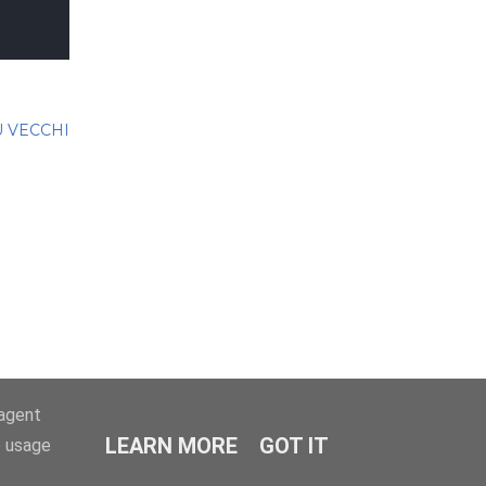
Ù VECCHI
-agent
LEARN MORE
GOT IT
e usage