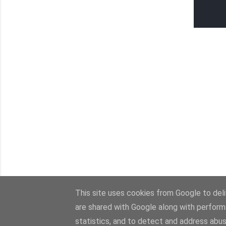
This site uses cookies from Google to deliv
are shared with Google along with perform
statistics, and to detect and address abus