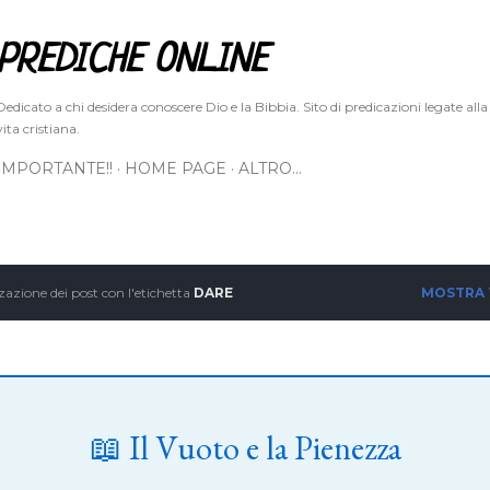
Passa ai contenuti principali
PREDICHE ONLINE
Dedicato a chi desidera conoscere Dio e la Bibbia. Sito di predicazioni legate alla
vita cristiana.
IMPORTANTE!!
HOME PAGE
ALTRO…
zazione dei post con l'etichetta
DARE
MOSTRA
📖 Il Vuoto e la Pienezza