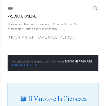
Passa ai contenuti principali
PREDICHE ONLINE
Dedicato a chi desidera conoscere Dio e la Bibbia. Sito di
predicazioni legate alla vita cristiana.
IMPORTANTE!!
HOME PAGE
ALTRO…
Visualizzazione dei post con l'etichetta
BISOGNI PRIMARI
P
MOSTRA TUTTO
o
s
t
📖 Il Vuoto e la Pienezza