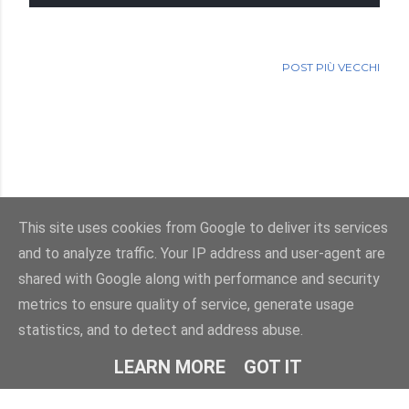
POST PIÙ VECCHI
This site uses cookies from Google to deliver its services
and to analyze traffic. Your IP address and user-agent are
Powered by Blogger
shared with Google along with performance and security
metrics to ensure quality of service, generate usage
Immagini dei temi di
enot-poloskun
statistics, and to detect and address abuse.
© Salvatore Di Dio 2013-2026.Tutti i diritti sono riservati
LEARN MORE
GOT IT