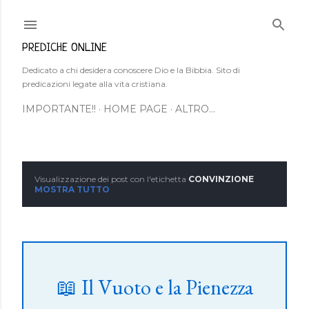
Passa ai contenuti principali
PREDICHE ONLINE
Dedicato a chi desidera conoscere Dio e la Bibbia. Sito di
predicazioni legate alla vita cristiana.
IMPORTANTE!!
HOME PAGE
ALTRO…
Visualizzazione dei post con l'etichetta
CONVINZIONE
P
MOSTRA TUTTO
o
s
t
📖 Il Vuoto e la Pienezza