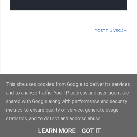
POST PIÙ VECCHI
This site uses cookies from Google to deliver its services
and to analyze traffic. Your IP address and user-agent are
Powered by Blogger
shared with Google along with performance and security
metrics to ensure quality of service, generate usage
Immagini dei temi di
enot-poloskun
statistics, and to detect and address abuse.
© Salvatore Di Dio 2013-2026.Tutti i diritti sono riservati
LEARN MORE
GOT IT