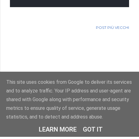
POST PIÙ VECCHI
This site uses cookies from Google to deliver its services
and to analyze traffic. Your IP address and user-agent are
Powered by Blogger
shared with Google along with performance and security
metrics to ensure quality of service, generate usage
Immagini dei temi di
enot-poloskun
statistics, and to detect and address abuse.
© Salvatore Di Dio 2013-2026.Tutti i diritti sono riservati
LEARN MORE
GOT IT