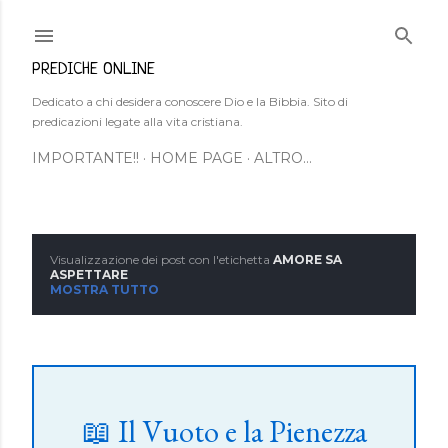
Passa ai contenuti principali
PREDICHE ONLINE
Dedicato a chi desidera conoscere Dio e la Bibbia. Sito di
predicazioni legate alla vita cristiana.
IMPORTANTE!!
HOME PAGE
ALTRO…
Visualizzazione dei post con l'etichetta
AMORE SA
P
ASPETTARE
MOSTRA TUTTO
o
s
t
📖 Il Vuoto e la Pienezza