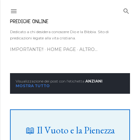
Passa ai contenuti principali
PREDICHE ONLINE
Dedicato a chi desidera conoscere Dio e la Bibbia. Sito di
predicazioni legate alla vita cristiana.
IMPORTANTE!!
HOME PAGE
ALTRO…
Visualizzazione dei post con l'etichetta
ANZIANI
P
MOSTRA TUTTO
o
s
t
📖 Il Vuoto e la Pienezza