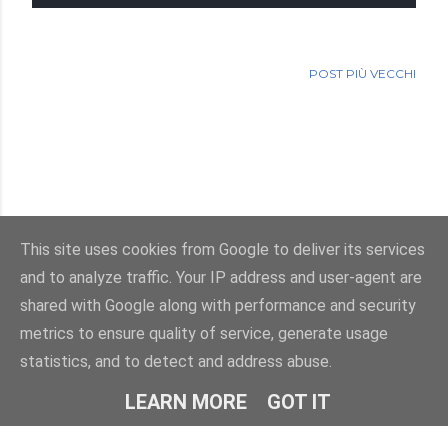
POST PIÙ VECCHI
This site uses cookies from Google to deliver its services
and to analyze traffic. Your IP address and user-agent are
Powered by Blogger
shared with Google along with performance and security
metrics to ensure quality of service, generate usage
Immagini dei temi di
enot-poloskun
statistics, and to detect and address abuse.
© Salvatore Di Dio 2013-2026.Tutti i diritti sono riservati
LEARN MORE
GOT IT