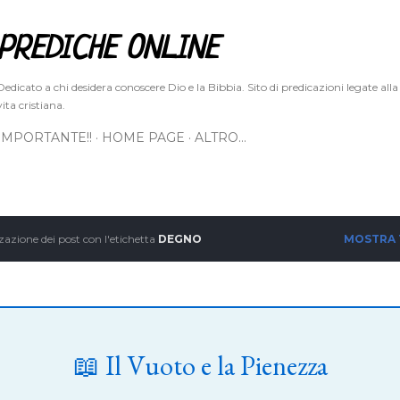
Passa ai contenuti principali
PREDICHE ONLINE
Dedicato a chi desidera conoscere Dio e la Bibbia. Sito di predicazioni legate alla
vita cristiana.
IMPORTANTE!!
HOME PAGE
ALTRO…
zazione dei post con l'etichetta
DEGNO
MOSTRA
📖 Il Vuoto e la Pienezza