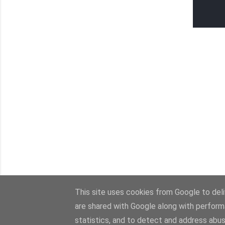
This site uses cookies from Google to deliv
are shared with Google along with perform
statistics, and to detect and address abus