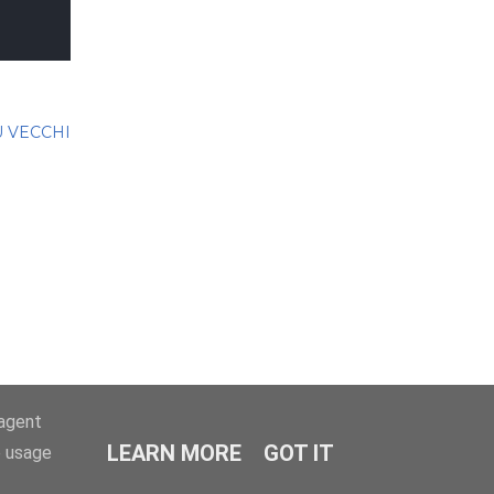
Ù VECCHI
-agent
LEARN MORE
GOT IT
e usage