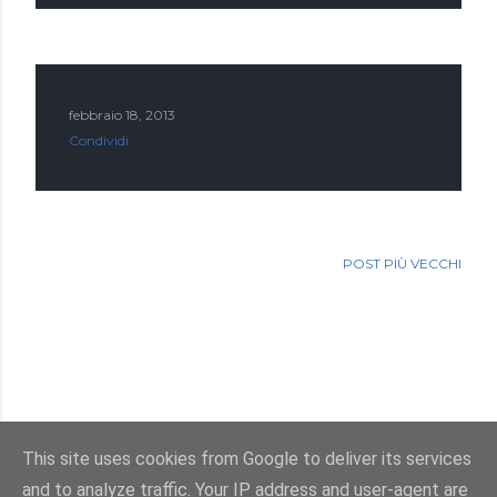
febbraio 18, 2013
Condividi
POST PIÙ VECCHI
This site uses cookies from Google to deliver its services
and to analyze traffic. Your IP address and user-agent are