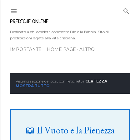
Passa ai contenuti principali
PREDICHE ONLINE
Dedicato a chi desidera conoscere Dio e la Bibbia. Sito di
predicazioni legate alla vita cristiana.
IMPORTANTE!!
HOME PAGE
ALTRO…
Visualizzazione dei post con l'etichetta
CERTEZZA
P
MOSTRA TUTTO
o
s
t
📖 Il Vuoto e la Pienezza