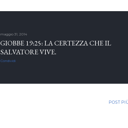
maggio 31, 2014
GIOBBE 19:25: LA CERTEZZA CHE IL
SALVATORE VIVE.
Condividi
POST PI