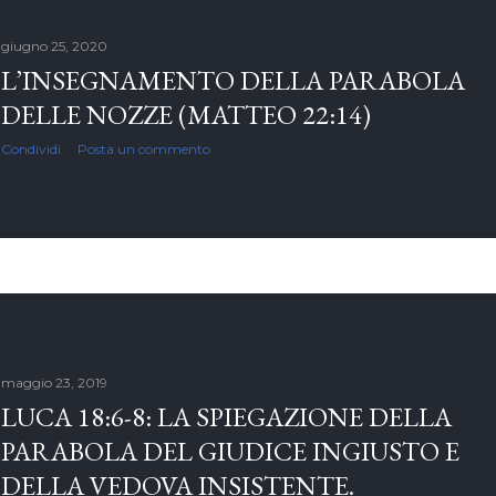
giugno 25, 2020
L’INSEGNAMENTO DELLA PARABOLA
DELLE NOZZE (MATTEO 22:14)
Condividi
Posta un commento
maggio 23, 2019
LUCA 18:6-8: LA SPIEGAZIONE DELLA
PARABOLA DEL GIUDICE INGIUSTO E
DELLA VEDOVA INSISTENTE.