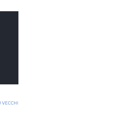
Ù VECCHI