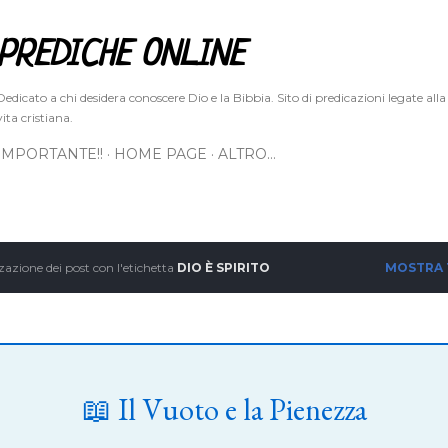
Passa ai contenuti principali
PREDICHE ONLINE
Dedicato a chi desidera conoscere Dio e la Bibbia. Sito di predicazioni legate alla
vita cristiana.
IMPORTANTE!!
HOME PAGE
ALTRO…
zazione dei post con l'etichetta
DIO È SPIRITO
MOSTRA
📖 Il Vuoto e la Pienezza