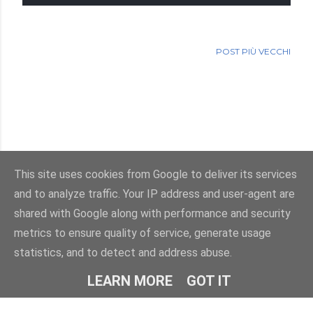
POST PIÙ VECCHI
This site uses cookies from Google to deliver its services
and to analyze traffic. Your IP address and user-agent are
Powered by Blogger
shared with Google along with performance and security
metrics to ensure quality of service, generate usage
Immagini dei temi di
enot-poloskun
statistics, and to detect and address abuse.
© Salvatore Di Dio 2013-2026.Tutti i diritti sono riservati
LEARN MORE
GOT IT