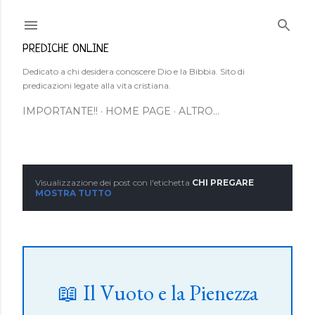
Passa ai contenuti principali
PREDICHE ONLINE
Dedicato a chi desidera conoscere Dio e la Bibbia. Sito di
predicazioni legate alla vita cristiana.
IMPORTANTE!!
HOME PAGE
ALTRO…
Visualizzazione dei post con l'etichetta
CHI PREGARE
P
MOSTRA TUTTO
o
s
t
📖 Il Vuoto e la Pienezza