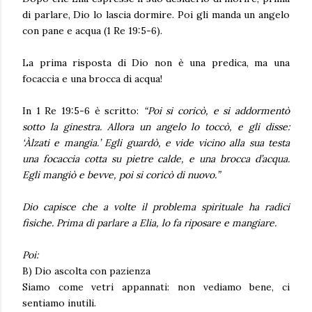
di parlare, Dio lo lascia dormire. Poi gli manda un angelo
con pane e acqua
(1 Re 19:5-6).
La prima risposta di Dio non è una predica, ma una
focaccia e una brocca di acqua!
In
1 Re 19:5-6
è scritto:
“Poi si coricò, e si addormentò
sotto la ginestra. Allora un angelo lo toccò, e gli disse:
‘Àlzati e mangia.’ Egli guardò, e vide vicino alla sua testa
una focaccia cotta su pietre calde, e una brocca d’acqua.
Egli mangiò e bevve, poi si coricò di nuovo.”
Dio capisce che a volte il problema spirituale ha radici
fisiche. Prima di parlare a Elia, lo fa riposare e mangiare.
Poi:
B) Dio ascolta con pazienza
Siamo come vetri appannati: non vediamo bene, ci
sentiamo inutili.