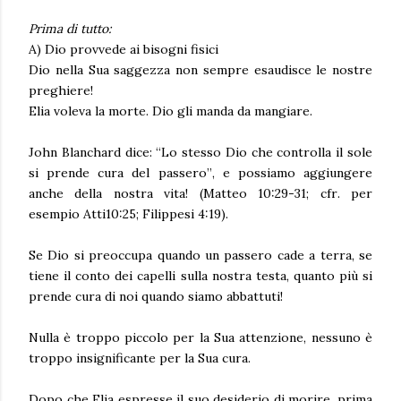
Prima di tutto:
A) Dio provvede ai bisogni fisici
Dio nella Sua saggezza non sempre esaudisce le nostre
preghiere!
Elia voleva la morte. Dio gli manda da mangiare.
John Blanchard
dice:
“Lo stesso Dio che controlla il sole
si prende cura del passero”,
e possiamo aggiungere
anche della nostra vita!
(Matteo 10:29-31; cfr. per
esempio Atti10:25; Filippesi 4:19).
Se Dio si preoccupa quando un passero cade a terra, se
tiene il conto dei capelli sulla nostra testa,
quanto più si
prende cura di noi quando siamo abbattuti!
Nulla è troppo piccolo per la Sua attenzione, nessuno è
troppo insignificante per la Sua cura.
Dopo che Elia espresse il suo desiderio di morire, prima