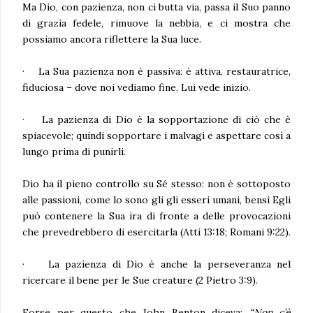
Ma Dio, con pazienza, non ci butta via, passa il Suo panno
di grazia fedele, rimuove la nebbia, e ci mostra che
possiamo ancora riflettere la Sua luce.
·
La Sua pazienza non è passiva: è attiva, restauratrice,
fiduciosa – dove noi vediamo fine, Lui vede inizio.
·
La pazienza di Dio è la sopportazione di ciò che è
spiacevole; quindi sopportare i malvagi e aspettare così a
lungo prima di punirli.
Dio ha il pieno controllo su Sé stesso: non è sottoposto
alle passioni, come lo sono gli gli esseri umani, bensì Egli
può contenere la Sua ira di fronte a delle provocazioni
che prevedrebbero di esercitarla
(Atti 13:18; Romani 9:22).
·
La pazienza di Dio è anche la perseveranza nel
ricercare il bene per le Sue creature
(2 Pietro 3:9).
Forse per questo che
John Benton
diceva:
“Non c’è