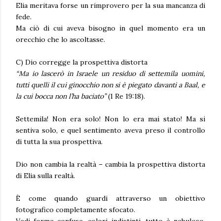
Elia meritava forse un rimprovero per la sua mancanza di
fede.
Ma ciò di cui aveva bisogno in quel momento era un
orecchio che lo ascoltasse.
C) Dio corregge la prospettiva distorta
“Ma io lascerò in Israele un residuo di settemila uomini,
tutti quelli il cui ginocchio non si è piegato davanti a Baal, e
la cui bocca non l’ha baciato”
(1 Re 19:18).
Settemila! Non era solo! Non lo era mai stato! Ma si
sentiva solo, e quel sentimento aveva preso il controllo
di tutta la sua prospettiva.
Dio non cambia la realtà – cambia la prospettiva distorta
di Elia sulla realtà.
È come quando guardi attraverso
un obiettivo
fotografico completamente sfocato.
Vedi forme confuse, colori indistinti, tutto è nebuloso.