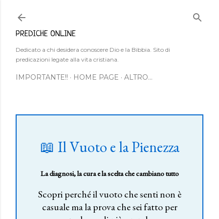
Passa ai contenuti principali
PREDICHE ONLINE
Dedicato a chi desidera conoscere Dio e la Bibbia. Sito di
predicazioni legate alla vita cristiana.
IMPORTANTE!!
HOME PAGE
ALTRO…
📖 Il Vuoto e la Pienezza
La diagnosi, la cura e la scelta che cambiano tutto
Scopri perché il vuoto che senti non è
casuale ma la prova che sei fatto per