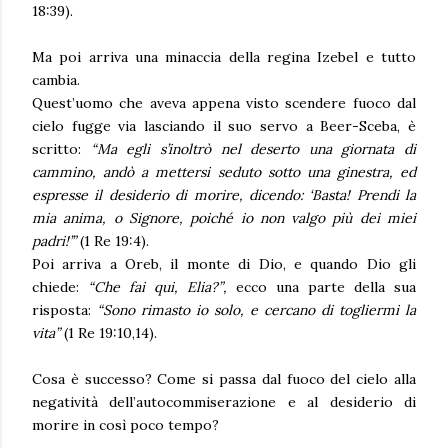
18:39).
Ma poi arriva una minaccia della regina Izebel e tutto
cambia.
Quest’uomo che aveva appena visto scendere fuoco dal
cielo fugge via lasciando il suo servo a Beer-Sceba, è
scritto:
“Ma egli s’inoltrò nel deserto una giornata di
cammino, andò a mettersi seduto sotto una ginestra, ed
espresse il desiderio di morire, dicendo: ‘Basta! Prendi la
mia anima, o Signore, poiché io non valgo più dei miei
padri!’”
(1 Re 19:4).
Poi arriva a Oreb, il monte di Dio, e quando Dio gli
chiede:
“Che fai qui, Elia?”,
ecco una parte della sua
risposta:
“Sono rimasto io solo, e cercano di togliermi la
vita”
(1 Re 19:10,14).
Cosa è successo? Come si passa dal fuoco del cielo alla
negatività dell’autocommiserazione e al desiderio di
morire in così poco tempo?