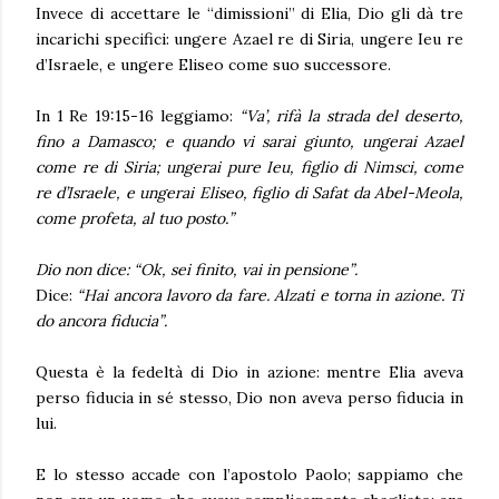
Invece di accettare le “dimissioni” di Elia, Dio gli dà tre
incarichi specifici: ungere Azael re di Siria, ungere Ieu re
d’Israele, e ungere Eliseo come suo successore.
In
1 Re 19:15-16
leggiamo:
“Va’, rifà la strada del deserto,
fino a Damasco; e quando vi sarai giunto, ungerai Azael
come re di Siria; ungerai pure Ieu, figlio di Nimsci, come
re d’Israele, e ungerai Eliseo, figlio di Safat da Abel-Meola,
come profeta, al tuo posto.”
Dio non dice: “
Ok, sei finito, vai in pensione”.
Dice:
“Hai ancora lavoro da fare. Alzati e torna in azione. Ti
do ancora fiducia”.
Questa è
la fedeltà di Dio in azione:
mentre Elia aveva
perso fiducia in sé stesso, Dio non aveva perso fiducia in
lui.
E lo stesso accade con l’apostolo Paolo; sappiamo che