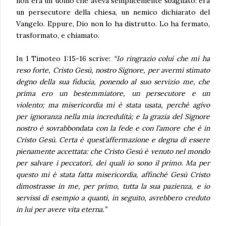
non era un uomo che aveva semplicemente sbagliato: era
un persecutore della chiesa, un nemico dichiarato del
Vangelo. Eppure, Dio non lo ha distrutto. Lo ha fermato,
trasformato, e chiamato.
In
1 Timoteo 1:15-16
scrive:
“Io ringrazio colui che mi ha
reso forte, Cristo Gesú, nostro Signore,
per avermi stimato
degno della sua fiducia, ponendo al suo servizio me,
che
prima ero un bestemmiatore, un persecutore e un
violento;
ma misericordia mi è stata usata,
perché agivo
per ignoranza nella mia incredulità; e la grazia del Signore
nostro è sovrabbondata con la fede e con l’amore che è in
Cristo Gesú. Certa è quest’affermazione e degna di essere
pienamente accettata: che Cristo Gesú è venuto nel mondo
per salvare i peccatori, dei quali io sono il primo. Ma per
questo mi è stata fatta misericordia, affinché Gesú Cristo
dimostrasse in me, per primo, tutta la sua pazienza, e io
servissi di esempio a quanti, in seguito, avrebbero creduto
in lui per avere vita eterna.”