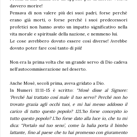
davvero morire!
Pensava di non valere più dei suoi padri, forse perché
erano già morti, o forse perché i suoi predecessori
profetici non hanno avuto un impatto significativo nella
vita morale e spirituale della nazione, e nemmeno lui.
Le cose avrebbero dovuto essere così diverse! Avrebbe
dovuto poter fare così tanto di più!
Non era la prima volta che un grande servo di Dio cadeva
nell’autocommiserazione nel deserto.
Anche Mosè, secoli prima, aveva gridato a Dio.
In
Numeri 11:11-15
è scritto:
“Mosè disse al Signore:
‘Perché hai trattato cosí male il tuo servo? Perché non ho
trovato grazia agli occhi tuoi, e mi hai messo addosso il
carico di tutto questo popolo? 12L'ho forse concepito io
tutto questo popolo? L'ho forse dato alla luce io, che tu mi
dica: “Portalo sul tuo seno’, come la balia porta il bimbo
lattante, fino al paese che tu hai promesso con giuramento