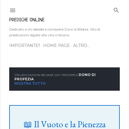
Passa ai contenuti principali
PREDICHE ONLINE
Dedicato a chi desidera conoscere Dio e la Bibbia. Sito di
predicazioni legate alla vita cristiana.
IMPORTANTE!!
HOME PAGE
ALTRO…
Visualizzazione dei post con l'etichetta
DONO DI
P
PROFEZIA
MOSTRA TUTTO
o
s
t
📖 Il Vuoto e la Pienezza