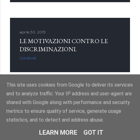
aprile 30, 2013
LE MOTIVAZIONI CONTRO LE
DISCRIMINAZIONI.
Condividi
This site uses cookies from Google to deliver its services
and to analyze traffic. Your IP address and user-agent are
shared with Google along with performance and security
aprile 29, 2013
UN ASCOLTO AUTENTICO: LA
metrics to ensure quality of service, generate usage
PARABOLA DEL SEMINATORE.
statistics, and to detect and address abuse.
Condividi
LEARN MORE
GOT IT