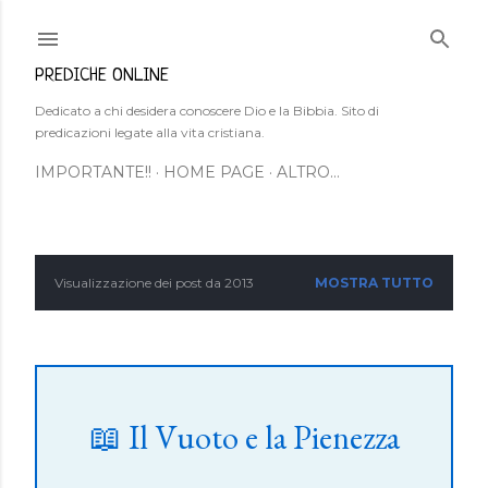
Passa ai contenuti principali
PREDICHE ONLINE
Dedicato a chi desidera conoscere Dio e la Bibbia. Sito di
predicazioni legate alla vita cristiana.
IMPORTANTE!!
HOME PAGE
ALTRO…
Visualizzazione dei post da 2013
MOSTRA TUTTO
P
o
s
t
📖 Il Vuoto e la Pienezza