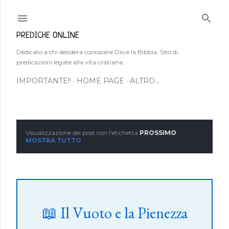
Passa ai contenuti principali
PREDICHE ONLINE
Dedicato a chi desidera conoscere Dio e la Bibbia. Sito di
predicazioni legate alla vita cristiana.
IMPORTANTE!!
HOME PAGE
ALTRO…
Visualizzazione dei post con l'etichetta
PROSSIMO
P
MOSTRA TUTTO
o
s
t
📖 Il Vuoto e la Pienezza