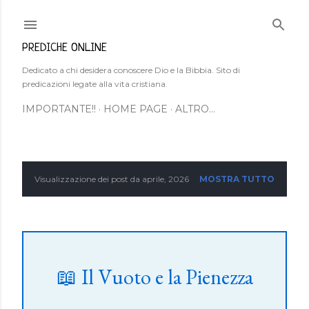
Passa ai contenuti principali
PREDICHE ONLINE
Dedicato a chi desidera conoscere Dio e la Bibbia. Sito di
predicazioni legate alla vita cristiana.
IMPORTANTE!!
HOME PAGE
ALTRO…
Visualizzazione dei post da aprile, 2026
MOSTRA TUTTO
P
o
s
t
📖 Il Vuoto e la Pienezza