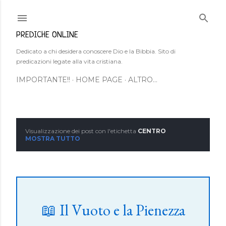
Passa ai contenuti principali
PREDICHE ONLINE
Dedicato a chi desidera conoscere Dio e la Bibbia. Sito di
predicazioni legate alla vita cristiana.
IMPORTANTE!!
HOME PAGE
ALTRO…
Visualizzazione dei post con l'etichetta
CENTRO
P
MOSTRA TUTTO
o
s
t
📖 Il Vuoto e la Pienezza