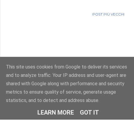
POST PIÙ VECCHI
This site uses cookies from Google to deliver its services
and to analyze traffic. Your IP address and user-agent are
Powered by Blogger
shared with Google along with performance and security
metrics to ensure quality of service, generate usage
Immagini dei temi di
enot-poloskun
statistics, and to detect and address abuse.
© Salvatore Di Dio 2013-2026.Tutti i diritti sono riservati
LEARN MORE
GOT IT