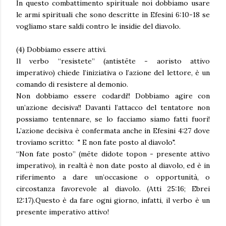
In questo combattimento spirituale noi dobbiamo usare
le armi spirituali che sono descritte in Efesini 6:10-18 se
vogliamo stare saldi contro le insidie del diavolo.
(4) Dobbiamo essere attivi.
Il verbo “resistete” (antistēte - aoristo attivo
imperativo) chiede l’iniziativa o l’azione del lettore, è un
comando di resistere al demonio.
Non dobbiamo essere codardi!! Dobbiamo agire con
un’azione decisiva!! Davanti l’attacco del tentatore non
possiamo tentennare, se lo facciamo siamo fatti fuori!
L’azione decisiva è confermata anche in Efesini 4:27 dove
troviamo scritto: " E non fate posto al diavolo".
“Non fate posto” (mēte didote topon - presente attivo
imperativo), in realtà è non date posto al diavolo, ed è in
riferimento a dare un’occasione o opportunità, o
circostanza favorevole al diavolo. (Atti 25:16; Ebrei
12:17).Questo è da fare ogni giorno, infatti, il verbo è un
presente imperativo attivo!