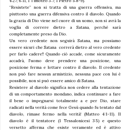
4:27; 6:11, 1 Timoteo 3:7; 1 Pietro 5:8-9).
“Resistete” non si tratta di una guerra offensiva, ma
piuttosto una guerra difensiva contro il diavolo. Quando
la grazia di Dio viene nel cuore di un uomo, non si avrà la
voglia di correre dietro a Satana, perché sarà
completamente preso da Dio.
Un vero credente non seguirà Satana, ma possiamo
essere sicuri che Satana correrà dietro al vero credente
per farlo cadere!! Quando ciò accade, come sicuramente
accadrà, l'uomo deve prendere una posizione, una
posizione ferma e lottare contro il diavolo. Il credente
non può fare nessun armistizio, nessuna pace con lui è
possibile, non si può essere amico di Satana.
Resistere al diavolo significa non cedere alla tentazione
di un comportamento mondano, indica continuare a fare
il bene o impegnarsi totalmente a e per Dio, stare
radicati nella verità come fece Gesù quando fu tentato dal
diavolo, rimase fermo nella verità! (Matteo 4:1-11). Il
diavolo è il tentatore (1 Tessalonicesi 3:5) e questo
versetto afferma che esiste veramente ed è attivo