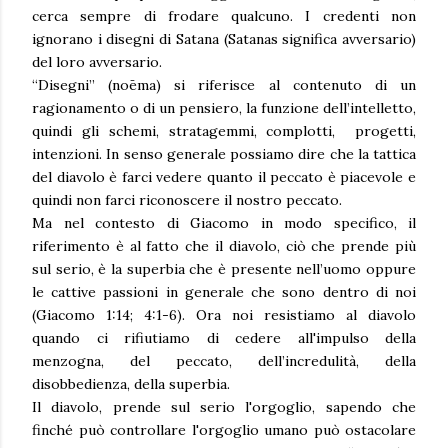
cerca sempre di frodare qualcuno. I credenti non
ignorano i disegni di Satana (Satanas significa avversario)
del loro avversario.
“Disegni” (noēma) si riferisce al contenuto di un
ragionamento o di un pensiero, la funzione dell’intelletto,
quindi gli schemi, stratagemmi, complotti, progetti,
intenzioni. In senso generale possiamo dire che la tattica
del diavolo è farci vedere quanto il peccato è piacevole e
quindi non farci riconoscere il nostro peccato.
Ma nel contesto di Giacomo in modo specifico, il
riferimento è al fatto che il diavolo, ciò che prende più
sul serio, è la superbia che è presente nell’uomo oppure
le cattive passioni in generale che sono dentro di noi
(Giacomo 1:14; 4:1-6). Ora noi resistiamo al diavolo
quando ci rifiutiamo di cedere all'impulso della
menzogna, del peccato, dell’incredulità, della
disobbedienza, della superbia.
Il diavolo, prende sul serio l'orgoglio, sapendo che
finché può controllare l'orgoglio umano può ostacolare