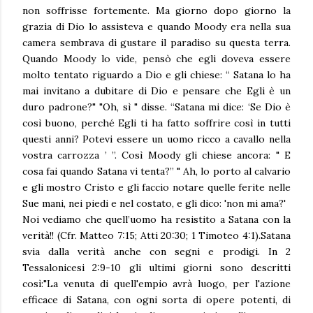
non soffrisse fortemente. Ma giorno dopo giorno la
grazia di Dio lo assisteva e quando Moody era nella sua
camera sembrava di gustare il paradiso su questa terra.
Quando Moody lo vide, pensò che egli doveva essere
molto tentato riguardo a Dio e gli chiese: “ Satana lo ha
mai invitano a dubitare di Dio e pensare che Egli è un
duro padrone?" "Oh, sì " disse. “Satana mi dice: ‘Se Dio è
così buono, perché Egli ti ha fatto soffrire così in tutti
questi anni? Potevi essere un uomo ricco a cavallo nella
vostra carrozza ’ ”. Così Moody gli chiese ancora: " E
cosa fai quando Satana vi tenta?” " Ah, lo porto al calvario
e gli mostro Cristo e gli faccio notare quelle ferite nelle
Sue mani, nei piedi e nel costato, e gli dico: 'non mi ama?'
Noi vediamo che quell’uomo ha resistito a Satana con la
verità!! (Cfr. Matteo 7:15; Atti 20:30; 1 Timoteo 4:1).Satana
svia dalla verità anche con segni e prodigi. In 2
Tessalonicesi 2:9-10 gli ultimi giorni sono descritti
così:"La venuta di quell'empio avrà luogo, per l'azione
efficace di Satana, con ogni sorta di opere potenti, di