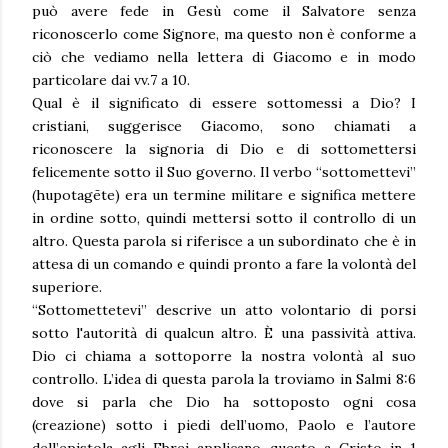
può avere fede in Gesù come il Salvatore senza
riconoscerlo come Signore, ma questo non è conforme a
ciò che vediamo nella lettera di Giacomo e in modo
particolare dai vv.7 a 10.
Qual è il significato di essere sottomessi a Dio? I
cristiani, suggerisce Giacomo, sono chiamati a
riconoscere la signoria di Dio e di sottomettersi
felicemente sotto il Suo governo. Il verbo “sottomettevi”
(hupotagēte) era un termine militare e significa mettere
in ordine sotto, quindi mettersi sotto il controllo di un
altro. Questa parola si riferisce a un subordinato che è in
attesa di un comando e quindi pronto a fare la volontà del
superiore.
“Sottomettetevi” descrive un atto volontario di porsi
sotto l'autorità di qualcun altro. È una passività attiva.
Dio ci chiama a sottoporre la nostra volontà al suo
controllo. L’idea di questa parola la troviamo in Salmi 8:6
dove si parla che Dio ha sottoposto ogni cosa
(creazione) sotto i piedi dell’uomo, Paolo e l’autore
dell’epistola agli Ebrei applicano questo a Cristo in 1