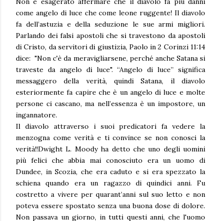
Non è esagerato affermare che il diavolo fa più danni
come angelo di luce che come leone ruggente! Il diavolo
fa dell’astuzia e della seduzione le sue armi migliori.
Parlando dei falsi apostoli che si travestono da apostoli
di Cristo, da servitori di giustizia, Paolo in 2 Corinzi 11:14
dice: "Non c'è da meravigliarsene, perché anche Satana si
traveste da angelo di luce". “Angelo di luce” significa
messaggero della verità, quindi Satana, il diavolo
esteriormente fa capire che è un angelo di luce e molte
persone ci cascano, ma nell’essenza è un impostore, un
ingannatore.
Il diavolo attraverso i suoi predicatori fa vedere la
menzogna come verità e ti convince se non conosci la
verità!!Dwight L. Moody ha detto che uno degli uomini
più felici che abbia mai conosciuto era un uomo di
Dundee, in Scozia, che era caduto e si era spezzato la
schiena quando era un ragazzo di quindici anni. Fu
costretto a vivere per quarant’anni sul suo letto e non
poteva essere spostato senza una buona dose di dolore.
Non passava un giorno, in tutti questi anni, che l'uomo