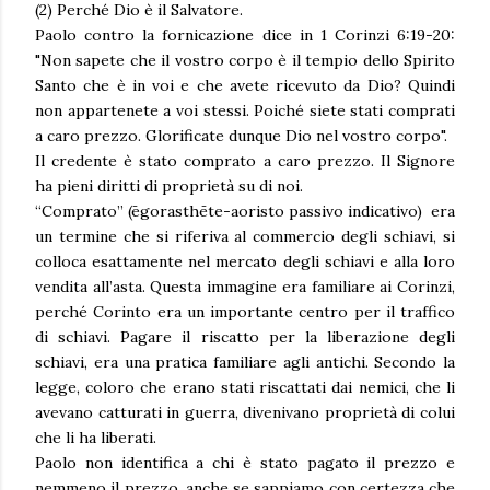
(2) Perché Dio è il Salvatore.
Paolo contro la fornicazione dice in 1 Corinzi 6:19-20:
"Non sapete che il vostro corpo è il tempio dello Spirito
Santo che è in voi e che avete ricevuto da Dio? Quindi
non appartenete a voi stessi. Poiché siete stati comprati
a caro prezzo. Glorificate dunque Dio nel vostro corpo".
Il credente è stato comprato a caro prezzo. Il Signore
ha pieni diritti di proprietà su di noi.
“Comprato” (ēgorasthēte-aoristo passivo indicativo) era
un termine che si riferiva al commercio degli schiavi, si
colloca esattamente nel mercato degli schiavi e alla loro
vendita all’asta. Questa immagine era familiare ai Corinzi,
perché Corinto era un importante centro per il traffico
di schiavi. Pagare il riscatto per la liberazione degli
schiavi, era una pratica familiare agli antichi. Secondo la
legge, coloro che erano stati riscattati dai nemici, che li
avevano catturati in guerra, divenivano proprietà di colui
che li ha liberati.
Paolo non identifica a chi è stato pagato il prezzo e
nemmeno il prezzo, anche se sappiamo con certezza che