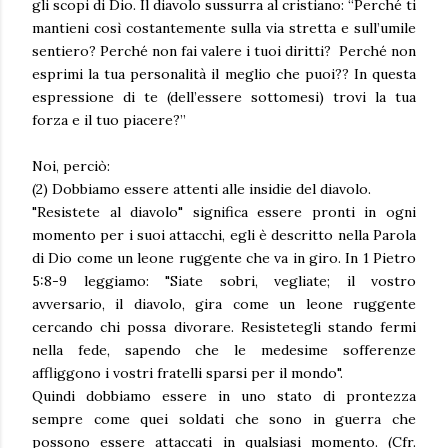
gli scopi di Dio. Il diavolo sussurra al cristiano: “Perché ti
mantieni così costantemente sulla via stretta e sull’umile
sentiero? Perché non fai valere i tuoi diritti? Perché non
esprimi la tua personalità il meglio che puoi?? In questa
espressione di te (dell’essere sottomesi) trovi la tua
forza e il tuo piacere?”
Noi, perciò:
(2) Dobbiamo essere attenti alle insidie del diavolo.
"Resistete al diavolo" significa essere pronti in ogni
momento per i suoi attacchi, egli è descritto nella Parola
di Dio come un leone ruggente che va in giro. In 1 Pietro
5:8-9 leggiamo: "Siate sobri, vegliate; il vostro
avversario, il diavolo, gira come un leone ruggente
cercando chi possa divorare. Resistetegli stando fermi
nella fede, sapendo che le medesime sofferenze
affliggono i vostri fratelli sparsi per il mondo".
Quindi dobbiamo essere in uno stato di prontezza
sempre come quei soldati che sono in guerra che
possono essere attaccati in qualsiasi momento. (Cfr.