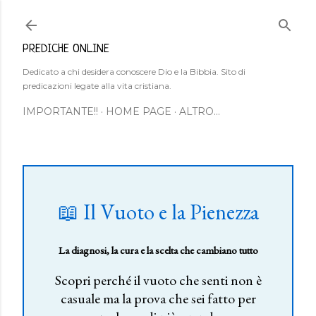
Passa ai contenuti principali
PREDICHE ONLINE
Dedicato a chi desidera conoscere Dio e la Bibbia. Sito di
predicazioni legate alla vita cristiana.
IMPORTANTE!!
HOME PAGE
ALTRO…
📖 Il Vuoto e la Pienezza
La diagnosi, la cura e la scelta che cambiano tutto
Scopri perché il vuoto che senti non è
casuale ma la prova che sei fatto per