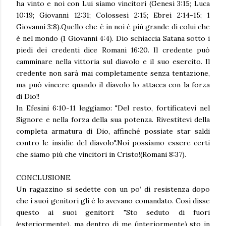
ha vinto e noi con Lui siamo vincitori (Genesi 3:15; Luca
10:19; Giovanni 12:31; Colossesi 2:15; Ebrei 2:14-15; 1
Giovanni 3:8).Quello che è in noi è più grande di colui che
è nel mondo (1 Giovanni 4:4). Dio schiaccia Satana sotto i
piedi dei credenti dice Romani 16:20. Il credente può
camminare nella vittoria sul diavolo e il suo esercito. Il
credente non sarà mai completamente senza tentazione,
ma può vincere quando il diavolo lo attacca con la forza
di Dio!!
In Efesini 6:10-11 leggiamo: "Del resto, fortificatevi nel
Signore e nella forza della sua potenza. Rivestitevi della
completa armatura di Dio, affinché possiate star saldi
contro le insidie del diavolo".Noi possiamo essere certi
che siamo più che vincitori in Cristo!(Romani 8:37).
CONCLUSIONE.
Un ragazzino si sedette con un po’ di resistenza dopo
che i suoi genitori gli è lo avevano comandato. Così disse
questo ai suoi genitori: "Sto seduto di fuori
(esteriormente), ma dentro di me (interiormente) sto in