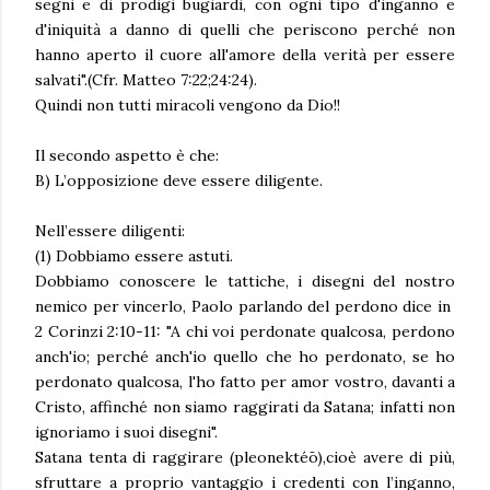
segni e di prodigi bugiardi, con ogni tipo d'inganno e
d'iniquità a danno di quelli che periscono perché non
hanno aperto il cuore all'amore della verità per essere
salvati".(Cfr. Matteo 7:22;24:24).
Quindi non tutti miracoli vengono da Dio!!
Il secondo aspetto è che:
B) L’opposizione deve essere diligente.
Nell’essere diligenti:
(1) Dobbiamo essere astuti.
Dobbiamo conoscere le tattiche, i disegni del nostro
nemico per vincerlo, Paolo parlando del perdono dice in
2 Corinzi 2:10-11: "A chi voi perdonate qualcosa, perdono
anch'io; perché anch'io quello che ho perdonato, se ho
perdonato qualcosa, l'ho fatto per amor vostro, davanti a
Cristo, affinché non siamo raggirati da Satana; infatti non
ignoriamo i suoi disegni".
Satana tenta di raggirare (pleonektéō),cioè avere di più,
sfruttare a proprio vantaggio i credenti con l’inganno,