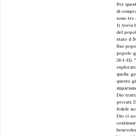
Per quest
di compra
sono tre 
1) Aveva 
del popol
stato il 
Suo popol
popolo gl
26:1-13).
esplorato
quella ge
questo gi
impariamo
Dio tratt
peccati, 
fedele no
Dio ci so
continua
benevole