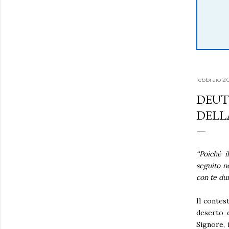
febbraio 2
DEUT
DELLA
“Poiché i
seguito n
con te dur
Il contes
deserto d
Signore, 