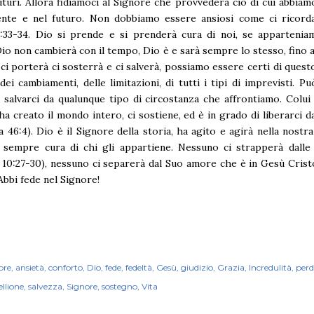
uturi. Allora fidiamoci al Signore che provvederà ciò di cui abbia
ente e nel futuro. Non dobbiamo essere ansiosi come ci ricord
:33-34. Dio si prende e si prenderà cura di noi, se appartenia
io non cambierà con il tempo, Dio è e sarà sempre lo stesso, fino a
 ci porterà ci sosterrà e ci salverà, possiamo essere certi di questo
dei cambiamenti, delle limitazioni, di tutti i tipi di imprevisti. P
e salvarci da qualunque tipo di circostanza che affrontiamo. Colui
ha creato il mondo intero, ci sostiene, ed è in grado di liberarci da
a 46:4). Dio è il Signore della storia, ha agito e agirà nella nostra 
 sempre cura di chi gli appartiene. Nessuno ci strapperà dalle
 10:27-30), nessuno ci separerà dal Suo amore che è in Gesù Cris
 Abbi fede nel Signore!
ore
ansietà
conforto
Dio
fede
fedeltà
Gesù
giudizio
Grazia
Incredulità
per
ellione
salvezza
Signore
sostegno
Vita