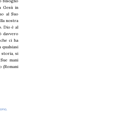
mo bisogno
a Gesù in
mo al Suo
lla nostra
. Dio è al
uò davvero
 che ci ha
 qualsiasi
storia, si
 Sue mani
to (Romani
dono