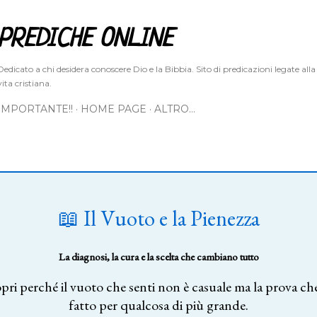
Passa ai contenuti principali
PREDICHE ONLINE
Dedicato a chi desidera conoscere Dio e la Bibbia. Sito di predicazioni legate alla
vita cristiana.
IMPORTANTE!!
HOME PAGE
ALTRO…
📖 Il Vuoto e la Pienezza
La diagnosi, la cura e la scelta che cambiano tutto
pri perché il vuoto che senti non è casuale ma la prova che
fatto per qualcosa di più grande.