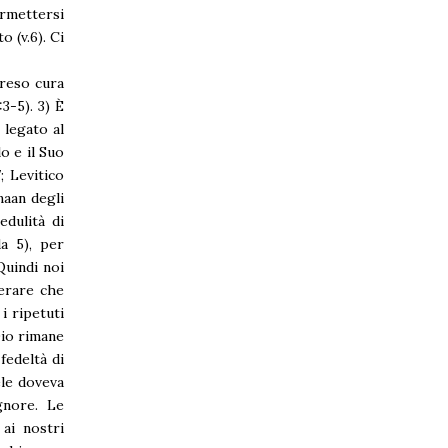
ermettersi
 (v.6). Ci
preso cura
3-5). 3) È
 legato al
o e il Suo
; Levitico
naan degli
edulità di
a 5), per
Quindi noi
derare che
i ripetuti
Dio rimane
fedeltà di
ele doveva
gnore. Le
ai nostri