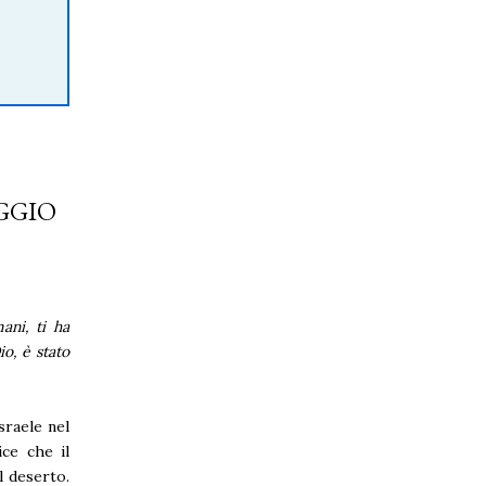
GGIO
ani, ti ha
o, è stato
sraele nel
ice che il
l deserto.