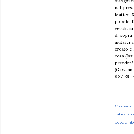
bisogni f
nel pres
Matteo 6
popolo. D
vecchiaia
di sopra 
aiutarci 
creato e 
cosa (Isai
prenderà
(Giovanni
8:37-39).
Condividi
Labels:
am
popolo
rib