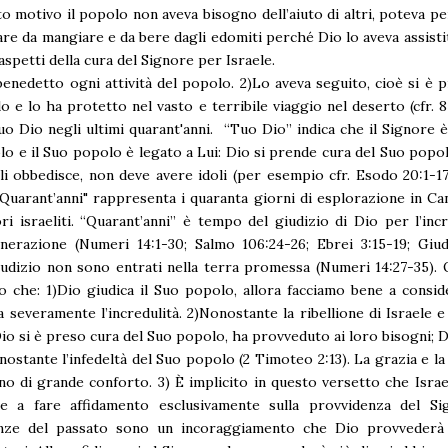
o motivo il popolo non aveva bisogno dell’aiuto di altri, poteva p
re da mangiare e da bere dagli edomiti perché Dio lo aveva assistito
aspetti della cura del Signore per Israele.
benedetto ogni attività del popolo. 2)Lo aveva seguito, cioè si è 
o e lo ha protetto nel vasto e terribile viaggio nel deserto (cfr. 8:
Suo Dio negli ultimi quarant'anni. “Tuo Dio” indica che il Signore è
o e il Suo popolo è legato a Lui: Dio si prende cura del Suo popol
i obbedisce, non deve avere idoli (per esempio cfr. Esodo 20:1-17
 "Quarant’anni" rappresenta i quaranta giorni di esplorazione in Ca
ri israeliti. “Quarant’anni” è tempo del giudizio di Dio per l’incr
nerazione (Numeri 14:1-30; Salmo 106:24-26; Ebrei 3:15-19; Giud
udizio non sono entrati nella terra promessa (Numeri 14:27-35). 
 che: 1)Dio giudica il Suo popolo, allora facciamo bene a consi
a severamente l’incredulità. 2)Nonostante la ribellione di Israele e 
Dio si è preso cura del Suo popolo, ha provveduto ai loro bisogni; 
nostante l’infedeltà del Suo popolo (2 Timoteo 2:13). La grazia e la 
no di grande conforto. 3) È implicito in questo versetto che Isra
re a fare affidamento esclusivamente sulla provvidenza del Si
nze del passato sono un incoraggiamento che Dio provvederà 