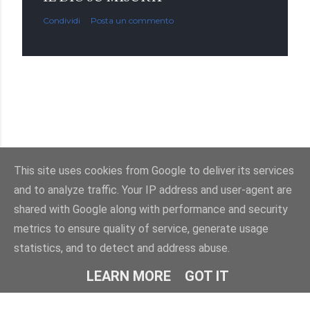
Condividi
Posta un commento
This site uses cookies from Google to deliver its services
and to analyze traffic. Your IP address and user-agent are
Powered by Blogger
shared with Google along with performance and security
metrics to ensure quality of service, generate usage
Immagini dei temi di
enot-poloskun
statistics, and to detect and address abuse.
© Salvatore Di Dio 2013-2026.Tutti i diritti sono riservati
LEARN MORE
GOT IT