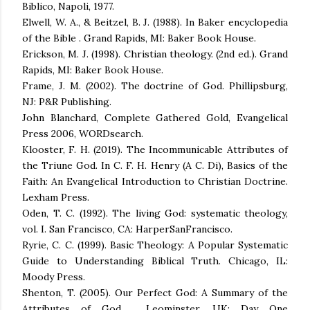
Biblico, Napoli, 1977.
Elwell, W. A., & Beitzel, B. J. (1988). In Baker encyclopedia
of the Bible . Grand Rapids, MI: Baker Book House.
Erickson, M. J. (1998). Christian theology. (2nd ed.). Grand
Rapids, MI: Baker Book House.
Frame, J. M. (2002). The doctrine of God. Phillipsburg,
NJ: P&R Publishing.
John Blanchard, Complete Gathered Gold, Evangelical
Press 2006, WORDsearch.
Klooster, F. H. (2019). The Incommunicable Attributes of
the Triune God. In C. F. H. Henry (A C. Di), Basics of the
Faith: An Evangelical Introduction to Christian Doctrine.
Lexham Press.
Oden, T. C. (1992). The living God: systematic theology,
vol. I. San Francisco, CA: HarperSanFrancisco.
Ryrie, C. C. (1999). Basic Theology: A Popular Systematic
Guide to Understanding Biblical Truth. Chicago, IL:
Moody Press.
Shenton, T. (2005). Our Perfect God: A Summary of the
Attributes of God . Leominster, UK: Day One