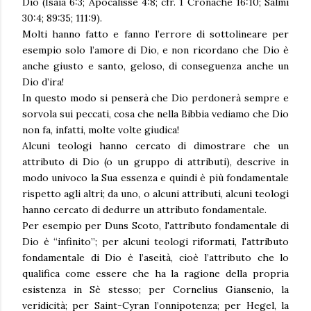
Dio (Isaia 6:3; Apocalisse 4:8; cfr. 1 Cronache 16:10; Salmi
30:4; 89:35; 111:9).
Molti hanno fatto e fanno l’errore di sottolineare per
esempio solo l’amore di Dio, e non ricordano che Dio è
anche giusto e santo, geloso, di conseguenza anche un
Dio d’ira!
In questo modo si penserà che Dio perdonerà sempre e
sorvola sui peccati, cosa che nella Bibbia vediamo che Dio
non fa, infatti, molte volte giudica!
Alcuni teologi hanno cercato di dimostrare che un
attributo di Dio (o un gruppo di attributi), descrive in
modo univoco la Sua essenza e quindi è più fondamentale
rispetto agli altri; da uno, o alcuni attributi, alcuni teologi
hanno cercato di dedurre un attributo fondamentale.
Per esempio per Duns Scoto, l'attributo fondamentale di
Dio è “infinito”; per alcuni teologi riformati, l'attributo
fondamentale di Dio è l’aseità, cioè l’attributo che lo
qualifica come essere che ha la ragione della propria
esistenza in Sè stesso; per Cornelius Giansenio, la
veridicità; per Saint-Cyran l’onnipotenza; per Hegel, la