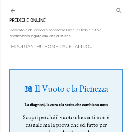
Passa ai contenuti principali
PREDICHE ONLINE
Dedicato a chi desidera conoscere Dio e la Bibbia. Sito di
predicazioni legate alla vita cristiana.
IMPORTANTE!!
HOME PAGE
ALTRO…
📖 Il Vuoto e la Pienezza
La diagnosi, la cura e la scelta che cambiano tutto
Scopri perché il vuoto che senti non è
casuale ma la prova che sei fatto per