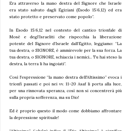
Era attraverso la mano destra del Signore che Israele
era stato salvato dagli Egiziani (Esodo 15:6,12) ed era
stato protetto e preservato come popolo”.
In Esodo 15:6,12 nel contesto del cantico trionfale di
Mosè e degl’Israeliti che rispecchia la liberazione
potente del Signore d’Israele dall’Egitto, leggiamo: “La
tua destra, o SIGNORE, è ammirevole per la sua forza. La
tua destra, o SIGNORE, schiaccia i nemici... Tu hai steso la
destra, la terra li ha ingoiati”.
Così l'espressione “la mano destra dell'Altissimo” evoca i
trionfi passati e poi nei vv. 11–20 Asaf li porta alla luce,
per una rinnovata speranza, così non si concentrerà più
sulla propria sofferenza, ma su Dio!
Ed è proprio questo il modo come dobbiamo affrontare
la depressione spirituale!
“Altissimo” (ʿelyôn) indica il “Dio Altissimo” è significa