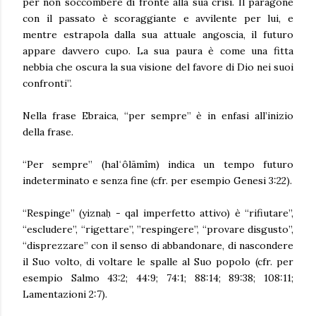
per non soccombere di fronte alla sua crisi. Il paragone
con il passato è scoraggiante e avvilente per lui, e
mentre estrapola dalla sua attuale angoscia, il futuro
appare davvero cupo. La sua paura è come una fitta
nebbia che oscura la sua visione del favore di Dio nei suoi
confronti”.
Nella frase Ebraica, “per sempre” è in enfasi all’inizio
della frase.
“Per sempre” (halʿôlāmîm) indica un tempo futuro
indeterminato e senza fine (cfr. per esempio Genesi 3:22).
“Respinge” (yiznaḥ - qal imperfetto attivo) è “rifiutare”,
“escludere”, “rigettare”, ”respingere”, “provare disgusto”,
“disprezzare” con il senso di abbandonare, di nascondere
il Suo volto, di voltare le spalle al Suo popolo (cfr. per
esempio Salmo 43:2; 44:9; 74:1; 88:14; 89:38; 108:11;
Lamentazioni 2:7).