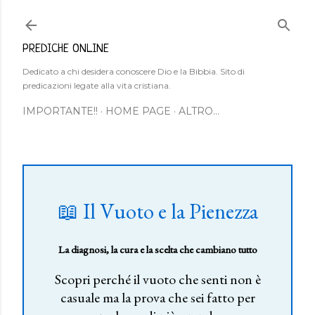
Passa ai contenuti principali
PREDICHE ONLINE
Dedicato a chi desidera conoscere Dio e la Bibbia. Sito di
predicazioni legate alla vita cristiana.
IMPORTANTE!!
HOME PAGE
ALTRO…
📖 Il Vuoto e la Pienezza
La diagnosi, la cura e la scelta che cambiano tutto
Scopri perché il vuoto che senti non è
casuale ma la prova che sei fatto per