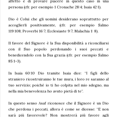
affetto e di provare piacere in questo caso in una
persona (cfr. per esempio 1 Cronache 28:4; Isaia 42:1).
Dio è Colui che gli uomini desiderano soprattutto per
accoglierli positivamente, (cfr. per esempio Salmo
119:108; Proverbi 16:7; Ecclesiaste 9:7; Malachia 1: 8).
Il favore del Signore è la Sua disponibilità a riconciliarsi
con il Suo popolo perdonando i suoi peccati e
benedicendolo con la Sua grazia (cfr. per esempio Salmo
85:1–3).
In Isaia 60:10 Dio tramite Isaia dice: “I figli dello
straniero ricostruiranno le tue mura, i loro re saranno al
tuo servizio; poiché io ti ho colpita nel mio sdegno, ma
nella mia benevolenza ho avuto pietà di te”.
In questo senso Asaf riconosce che il Signore è un Dio
che perdona i peccati, allora è come se dicesse: “E non
sarà più favorevole? Non mostrerà più favore agli