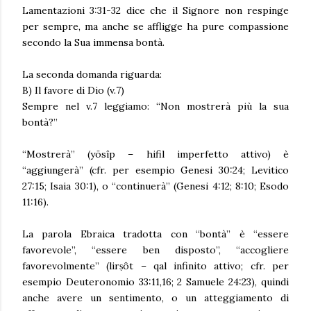
Lamentazioni 3:31-32 dice che il Signore non respinge
per sempre, ma anche se affligge ha pure compassione
secondo la Sua immensa bontà.
La seconda domanda riguarda:
B) Il favore di Dio (v.7)
Sempre nel v.7 leggiamo: “Non mostrerà più la sua
bontà?”
“Mostrerà” (yōsîp – hifil imperfetto attivo) è
“aggiungerà” (cfr. per esempio Genesi 30:24; Levitico
27:15; Isaia 30:1), o “continuerà” (Genesi 4:12; 8:10; Esodo
11:16).
La parola Ebraica tradotta con “bontà” è “essere
favorevole”, “essere ben disposto”, “accogliere
favorevolmente” (lirṣôt – qal infinito attivo; cfr. per
esempio Deuteronomio 33:11,16; 2 Samuele 24:23), quindi
anche avere un sentimento, o un atteggiamento di