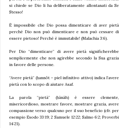
si chiede se Dio li ha deliberatamente allontanati da Se
Stesso!
È impossibile che Dio possa dimenticare di aver pietà
perché Dio non può dimenticare e non può cessare di
essere pietoso! Perché è immutabile! (Malachia 3:6).
Per Dio “dimenticare” di avere pietà significherebbe
semplicemente che non agirebbe secondo la Sua grazia
in favore delle persone.
“Avere pietà” (ḥannôt – piel infinitivo attivo) indica l’avere
pietà con lo scopo di aiutare Asaf.
La parola “pietà” (ḥānāh) è essere clemente,
misericordioso, mostrare favore, mostrare grazia, avere
compassione verso qualcuno per il suo beneficio (cfr. per
esempio Esodo 33:19; 2 Samuele 12:22; Salmo 6:2; Proverbi
14:21).