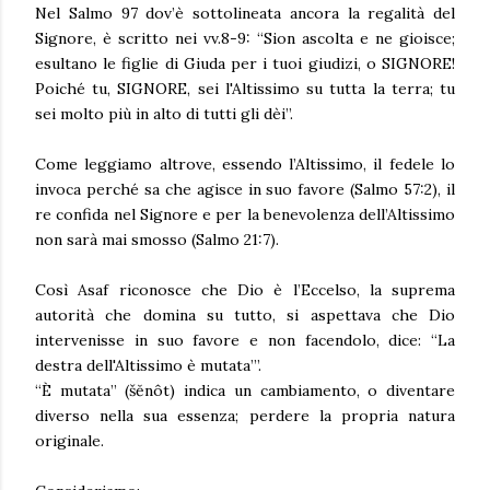
Nel Salmo 97 dov’è sottolineata ancora la regalità del
Signore, è scritto nei vv.8-9: “Sion ascolta e ne gioisce;
esultano le figlie di Giuda per i tuoi giudizi, o SIGNORE!
Poiché tu, SIGNORE, sei l'Altissimo su tutta la terra; tu
sei molto più in alto di tutti gli dèi”.
Come leggiamo altrove, essendo l’Altissimo, il fedele lo
invoca perché sa che agisce in suo favore (Salmo 57:2), il
re confida nel Signore e per la benevolenza dell’Altissimo
non sarà mai smosso (Salmo 21:7).
Così Asaf riconosce che Dio è l’Eccelso, la suprema
autorità che domina su tutto, si aspettava che Dio
intervenisse in suo favore e non facendolo, dice: “La
destra dell'Altissimo è mutata’”.
“È mutata” (šĕnôt) indica un cambiamento, o diventare
diverso nella sua essenza; perdere la propria natura
originale.