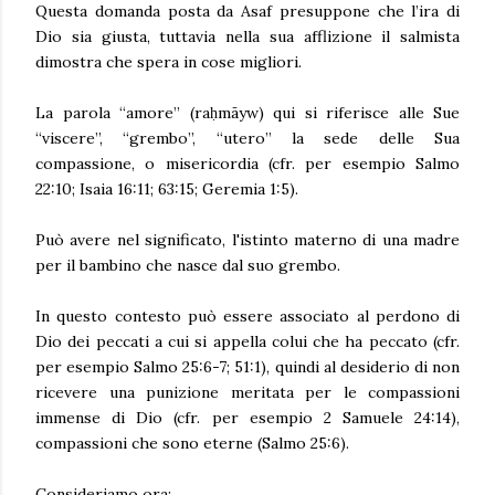
Questa domanda posta da Asaf presuppone che l’ira di
Dio sia giusta, tuttavia nella sua afflizione il salmista
dimostra che spera in cose migliori.
La parola “amore” (raḥmāyw) qui si riferisce alle Sue
“viscere”, “grembo”, “utero” la sede delle Sua
compassione, o misericordia (cfr. per esempio Salmo
22:10; Isaia 16:11; 63:15; Geremia 1:5).
Può avere nel significato, l'istinto materno di una madre
per il bambino che nasce dal suo grembo.
In questo contesto può essere associato al perdono di
Dio dei peccati a cui si appella colui che ha peccato (cfr.
per esempio Salmo 25:6-7; 51:1), quindi al desiderio di non
ricevere una punizione meritata per le compassioni
immense di Dio (cfr. per esempio 2 Samuele 24:14),
compassioni che sono eterne (Salmo 25:6).
Consideriamo ora: