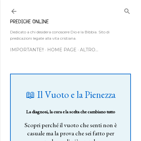
Passa ai contenuti principali
PREDICHE ONLINE
Dedicato a chi desidera conoscere Dio e la Bibbia. Sito di
predicazioni legate alla vita cristiana.
IMPORTANTE!!
HOME PAGE
ALTRO…
📖 Il Vuoto e la Pienezza
La diagnosi, la cura e la scelta che cambiano tutto
Scopri perché il vuoto che senti non è
casuale ma la prova che sei fatto per