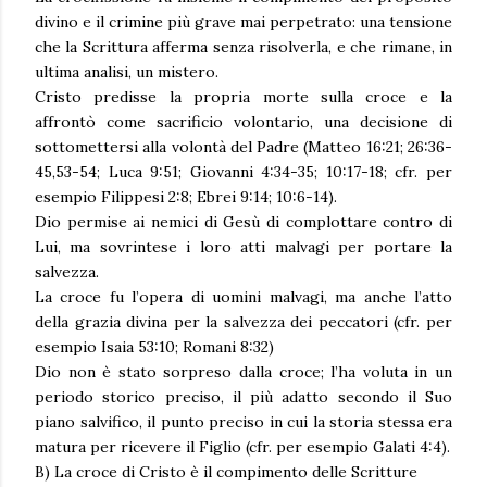
divino e il crimine più grave mai perpetrato: una tensione
che la Scrittura afferma senza risolverla, e che rimane, in
ultima analisi, un mistero.
Cristo predisse la propria morte sulla croce e la
affrontò come sacrificio volontario, una decisione di
sottomettersi alla volontà del Padre (Matteo 16:21; 26:36-
45,53-54; Luca 9:51; Giovanni 4:34-35; 10:17-18; cfr. per
esempio Filippesi 2:8; Ebrei 9:14; 10:6-14).
Dio permise ai nemici di Gesù di complottare contro di
Lui, ma sovrintese i loro atti malvagi per portare la
salvezza.
La croce fu l’opera di uomini malvagi, ma anche l’atto
della grazia divina per la salvezza dei peccatori (cfr. per
esempio Isaia 53:10; Romani 8:32)
Dio non è stato sorpreso dalla croce; l’ha voluta in un
periodo storico preciso, il più adatto secondo il Suo
piano salvifico, il punto preciso in cui la storia stessa era
matura per ricevere il Figlio (cfr. per esempio Galati 4:4).
B) La croce di Cristo è il compimento delle Scritture