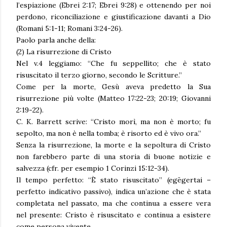
l’espiazione (Ebrei 2:17; Ebrei 9:28) e ottenendo per noi
perdono, riconciliazione e giustificazione davanti a Dio
(Romani 5:1-11; Romani 3:24-26).
Paolo parla anche della:
(2) La risurrezione di Cristo
Nel v.4 leggiamo: “Che fu seppellito; che è stato
risuscitato il terzo giorno, secondo le Scritture.”
Come per la morte, Gesù aveva predetto la Sua
risurrezione più volte (Matteo 17:22-23; 20:19; Giovanni
2:19-22).
C. K. Barrett scrive: “Cristo morì, ma non è morto; fu
sepolto, ma non è nella tomba; è risorto ed è vivo ora.”
Senza la risurrezione, la morte e la sepoltura di Cristo
non farebbero parte di una storia di buone notizie e
salvezza (cfr. per esempio 1 Corinzi 15:12-34).
Il tempo perfetto: “È stato risuscitato” (egēgertai –
perfetto indicativo passivo), indica un’azione che è stata
completata nel passato, ma che continua a essere vera
nel presente: Cristo è risuscitato e continua a esistere
come persona vivente.