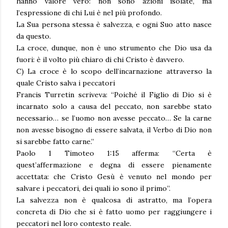
hanno valore vero: non sono azioni isolate, ma
l’espressione di chi Lui è nel più profondo.
La Sua persona stessa è salvezza, e ogni Suo atto nasce
da questo.
La croce, dunque, non è uno strumento che Dio usa da
fuori: è il volto più chiaro di chi Cristo è davvero.
C) La croce è lo scopo dell’incarnazione attraverso la
quale Cristo salva i peccatori
Francis Turretin scriveva: “Poiché il Figlio di Dio si è
incarnato solo a causa del peccato, non sarebbe stato
necessario… se l’uomo non avesse peccato… Se la carne
non avesse bisogno di essere salvata, il Verbo di Dio non
si sarebbe fatto carne.”
Paolo 1 Timoteo 1:15 afferma: “Certa è
quest’affermazione e degna di essere pienamente
accettata: che Cristo Gesù è venuto nel mondo per
salvare i peccatori, dei quali io sono il primo”.
La salvezza non è qualcosa di astratto, ma l’opera
concreta di Dio che si è fatto uomo per raggiungere i
peccatori nel loro contesto reale.