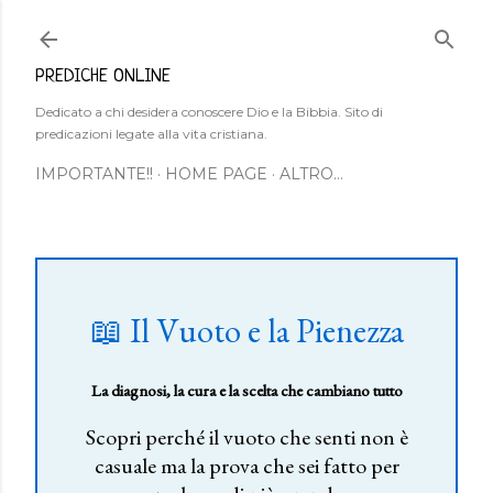
Passa ai contenuti principali
PREDICHE ONLINE
Dedicato a chi desidera conoscere Dio e la Bibbia. Sito di
predicazioni legate alla vita cristiana.
IMPORTANTE!!
HOME PAGE
ALTRO…
📖 Il Vuoto e la Pienezza
La diagnosi, la cura e la scelta che cambiano tutto
Scopri perché il vuoto che senti non è
casuale ma la prova che sei fatto per