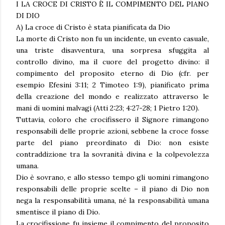
I LA CROCE DI CRISTO È IL COMPIMENTO DEL PIANO
DI DIO
A) La croce di Cristo è stata pianificata da Dio
La morte di Cristo non fu un incidente, un evento casuale,
una triste disavventura, una sorpresa sfuggita al
controllo divino, ma il cuore del progetto divino: il
compimento del proposito eterno di Dio (cfr. per
esempio Efesini 3:11; 2 Timoteo 1:9), pianificato prima
della creazione del mondo e realizzato attraverso le
mani di uomini malvagi (Atti 2:23; 4:27-28; 1 Pietro 1:20).
Tuttavia, coloro che crocifissero il Signore rimangono
responsabili delle proprie azioni, sebbene la croce fosse
parte del piano preordinato di Dio: non esiste
contraddizione tra la sovranità divina e la colpevolezza
umana.
Dio è sovrano, e allo stesso tempo gli uomini rimangono
responsabili delle proprie scelte – il piano di Dio non
nega la responsabilità umana, né la responsabilità umana
smentisce il piano di Dio.
La crocifissione fu insieme il compimento del proposito