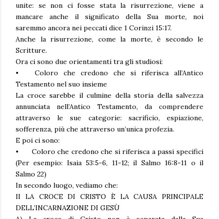
unite: se non ci fosse stata la risurrezione, viene a
mancare anche il significato della Sua morte, noi
saremmo ancora nei peccati dice 1 Corinzi 15:17.
Anche la risurrezione, come la morte, è secondo le
Scritture.
Ora ci sono due orientamenti tra gli studiosi:
•
Coloro che credono che si riferisca all’Antico
Testamento nel suo insieme
La croce sarebbe il culmine della storia della salvezza
annunciata nell’Antico Testamento, da comprendere
attraverso le sue categorie: sacrificio, espiazione,
sofferenza, più che attraverso un’unica profezia.
E poi ci sono:
•
Coloro che credono che si riferisca a passi specifici
(Per esempio: Isaia 53:5-6, 11-12; il Salmo 16:8-11 o il
Salmo 22)
In secondo luogo, vediamo che:
II LA CROCE DI CRISTO È LA CAUSA PRINCIPALE
DELL’INCARNAZIONE DI GESÙ
A) La croce di Cristo non è separata dalla Sua