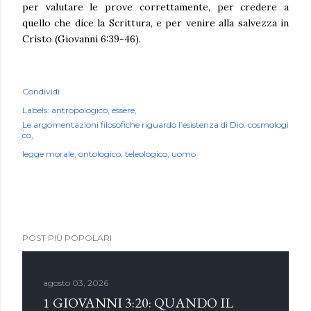
per valutare le prove correttamente, per credere a
quello che dice la Scrittura, e per venire alla salvezza in
Cristo (Giovanni 6:39-46).
Condividi
Labels:
antropologico
essere
Le argomentazioni filosofiche riguardo l’esistenza di Dio. cosmologi
co
legge morale
ontologico
teleologico
uomo
POST PIÙ POPOLARI
agosto 03, 2026
1 GIOVANNI 3:20: QUANDO IL