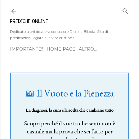
Passa ai contenuti principali
PREDICHE ONLINE
Dedicato a chi desidera conoscere Dio e la Bibbia. Sito di
predicazioni legate alla vita cristiana.
IMPORTANTE!!
HOME PAGE
ALTRO…
📖 Il Vuoto e la Pienezza
La diagnosi, la cura e la scelta che cambiano tutto
Scopri perché il vuoto che senti non è
casuale ma la prova che sei fatto per