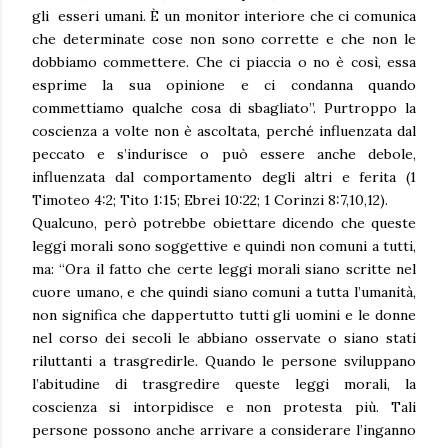
gli esseri umani. È un monitor interiore che ci comunica
che determinate cose non sono corrette e che non le
dobbiamo commettere. Che ci piaccia o no è così, essa
esprime la sua opinione e ci condanna quando
commettiamo qualche cosa di sbagliato”. Purtroppo la
coscienza a volte non è ascoltata, perché influenzata dal
peccato e s’indurisce o può essere anche debole,
influenzata dal comportamento degli altri e ferita (1
Timoteo 4:2; Tito 1:15; Ebrei 10:22; 1 Corinzi 8:7,10,12).
Qualcuno, però potrebbe obiettare dicendo che queste
leggi morali sono soggettive e quindi non comuni a tutti,
ma: “Ora il fatto che certe leggi morali siano scritte nel
cuore umano, e che quindi siano comuni a tutta l’umanità,
non significa che dappertutto tutti gli uomini e le donne
nel corso dei secoli le abbiano osservate o siano stati
riluttanti a trasgredirle. Quando le persone sviluppano
l’abitudine di trasgredire queste leggi morali, la
coscienza si intorpidisce e non protesta più. Tali
persone possono anche arrivare a considerare l’inganno