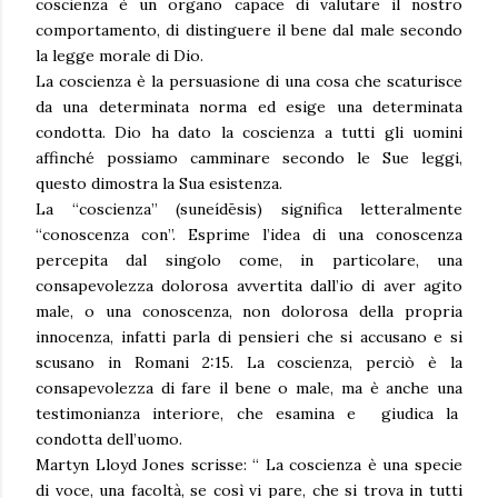
coscienza è un organo capace di valutare il nostro
comportamento, di distinguere il bene dal male secondo
la legge morale di Dio.
La coscienza è la persuasione di una cosa che scaturisce
da una determinata norma ed esige una determinata
condotta. Dio ha dato la coscienza a tutti gli uomini
affinché possiamo camminare secondo le Sue leggi,
questo dimostra la Sua esistenza.
La “coscienza” (suneídēsis) significa letteralmente
“conoscenza con”. Esprime l’idea di una conoscenza
percepita dal singolo come, in particolare, una
consapevolezza dolorosa avvertita dall’io di aver agito
male, o una conoscenza, non dolorosa della propria
innocenza, infatti parla di pensieri che si accusano e si
scusano in Romani 2:15. La coscienza, perciò è la
consapevolezza di fare il bene o male, ma è anche una
testimonianza interiore, che esamina e giudica la
condotta dell’uomo.
Martyn Lloyd Jones scrisse: “ La coscienza è una specie
di voce, una facoltà, se così vi pare, che si trova in tutti