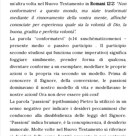
un’altra volta nel Nuovo Testamento in
Romani 12:2:
“Non
conformatevi a questo mondo, ma siate trasformati
mediante il rinnovamento della vostra mente, affinché
conosciate per esperienza quale sia la volontà di Dio, la
buona, gradita e perfetta volontà”.
La parola “conformatevi” (v.14 suschēmatizomenoi -
presente medio o passivo participio . Il participio
secondo studiosi qui funziona come imperativo) significa
foggiare similmente, prender forma di qualcosa,
diventare conforme a un esemplare, modellare le proprie
azioni o la propria via secondo un modello. Prima di
conoscere il Signore, della conversione, le passioni
dominavano il nostro modello di vita e modellavano le
nostre azioni! Ora non deve essere più così!
La parola “passioni” (epithumiais) Pietro la utilizzò in un
senso negativo per indicare i desideri peccaminosi che
conducono alla disubbidienza delle leggi del Signore.
“Passioni” indica bramare, è la concupiscenza, il desiderio
immorale. Molte volte nel Nuovo Testamento si riferisce