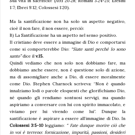
Sua vita in sacrificio! (Atti 20:28; Romani 3:24-25; Efesini
1:7; Ebrei 9:12; Colossesi 1:20).
Ma la santificazione non ha solo un aspetto negativo,
cioè il non fare, il non essere, perciò:
B) La Santificazione ha un aspetto nel senso positivo.
Il cristiano deve essere a immagine di Dio e comportarsi
come si comporterebbe Dio:
“Siate santi perché Io sono
santo”
dice il
v.15.
Quindi vediamo che non solo non dobbiamo fare, ma
dobbiamo anche essere, non è questione solo di azione,
ma di assomigliare anche a Dio, di essere moralmente
come Dio. Stephen Charnock scriveva: “Non è quando
innalziamo lodi o parole eloquenti che glorifichiamo Dio,
né quando gli rendiamo sontuosi servigi, ma quando
aspiriamo a conversare con lui con spirito immacolato, e
viviamo per lui vivendo come lui”. Dunque la
santificazione è aspirare a essere all’immagine di Dio. In
Colossesi 3:5-10
leggiamo:
“ Fate dunque morire ciò che
in voi è terreno: fornicazione, impurità, passioni, desideri