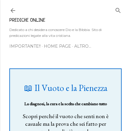
Passa ai contenuti principali
PREDICHE ONLINE
Dedicato a chi desidera conoscere Dio e la Bibbia. Sito di
predicazioni legate alla vita cristiana.
IMPORTANTE!!
HOME PAGE
ALTRO…
📖 Il Vuoto e la Pienezza
La diagnosi, la cura e la scelta che cambiano tutto
Scopri perché il vuoto che senti non è
casuale ma la prova che sei fatto per