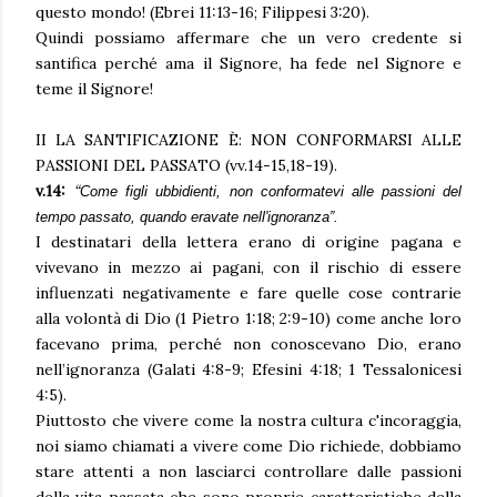
questo mondo! (Ebrei 11:13-16; Filippesi 3:20).
Quindi possiamo affermare che un vero credente si
santifica perché ama il Signore, ha fede nel Signore e
teme il Signore!
II LA SANTIFICAZIONE È: NON CONFORMARSI ALLE
PASSIONI DEL PASSATO (vv.14-15,18-19).
v.14:
“
Come figli ubbidienti, non conformatevi alle passioni del
tempo passato, quando eravate nell'ignoranza”.
I destinatari della lettera erano di origine pagana e
vivevano in mezzo ai pagani, con il rischio di essere
influenzati negativamente e fare quelle cose contrarie
alla volontà di Dio (1 Pietro 1:18; 2:9-10) come anche loro
facevano prima, perché non conoscevano Dio, erano
nell’ignoranza (Galati 4:8-9; Efesini 4:18; 1 Tessalonicesi
4:5).
Piuttosto che vivere come la nostra cultura c'incoraggia,
noi siamo chiamati a vivere come Dio richiede, dobbiamo
stare attenti a non lasciarci controllare dalle passioni
della vita passata che sono proprie caratteristiche della