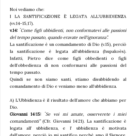
Noi vediamo che:
I LA SANTIFICAZIONE È LEGATA ALL’UBBIDIENZA
(vv.14-15,17).
“
v.14:
Come figli ubbidienti, non conformatevi alle passioni
del tempo passato, quando eravate nell'ignoranza”.
La santificazione è un comandamento di Dio (v.15), perciò
la santificazione è legata all’ubbidienza (hupakoēs).
Infatti, Pietro dice
come figli obbedienti o figli
dell’obbedienza di non conformarsi alle passioni del
tempo passato.
Quindi se non siamo santi, stiamo disubbidendo al
comandamento di Dio e veniamo meno all’ubbidienza.
A) L’Ubbidienza è il risultato dell’amore che abbiamo per
Dio.
“
Giovanni 14:15:
Se voi mi amate, osserverete i miei
comandamenti”
(Cfr. Giovanni 14:21). La santificazione è
legata all’ ubbidienza, e l’ ubbidienza è motivata
dall’amore, perciò io mi santifico perché amo il Signore.