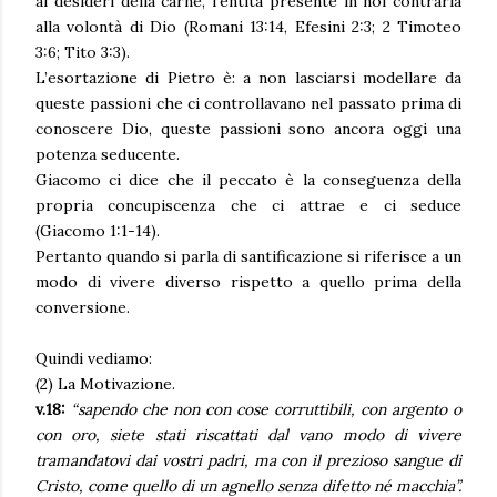
ai desideri della carne, l’entità presente in noi contraria
alla volontà di Dio (Romani 13:14, Efesini 2:3; 2 Timoteo
3:6; Tito 3:3).
L’esortazione di Pietro è: a non lasciarsi modellare da
queste passioni che ci controllavano nel passato prima di
conoscere Dio, queste passioni sono ancora oggi una
potenza seducente.
Giacomo ci dice che il peccato è la conseguenza della
propria concupiscenza che ci attrae e ci seduce
(Giacomo 1:1-14).
Pertanto quando si parla di santificazione si riferisce a un
modo di vivere diverso rispetto a quello prima della
conversione.
Quindi vediamo:
(2) La Motivazione.
v.18:
“sapendo che non con cose corruttibili, con argento o
con oro, siete stati riscattati dal vano modo di vivere
tramandatovi dai vostri padri, ma con il prezioso sangue di
Cristo, come quello di un agnello senza difetto né macchia”.