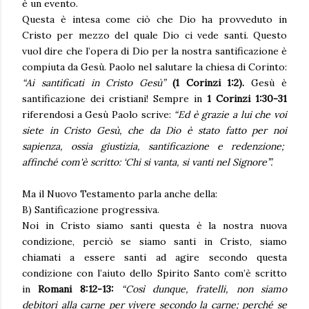
è un evento.
Questa è intesa come ciò che Dio ha provveduto in
Cristo per mezzo del quale Dio ci vede santi. Questo
vuol dire che l’opera di Dio per la nostra santificazione è
compiuta da Gesù. Paolo nel salutare la chiesa di Corinto:
“Ai santificati in Cristo Gesù”
(1 Corinzi 1:2).
Gesù è
santificazione dei cristiani! Sempre in
1 Corinzi 1:30-31
riferendosi a Gesù Paolo scrive:
“Ed è grazie a lui che voi
siete in Cristo Gesù, che da Dio è stato fatto per noi
sapienza, ossia giustizia, santificazione e redenzione;
affinché com'è scritto: ‘Chi si vanta, si vanti nel Signore’”.
Ma il Nuovo Testamento parla anche della:
B) Santificazione progressiva.
Noi in Cristo siamo santi questa è la nostra nuova
condizione, perciò se siamo santi in Cristo, siamo
chiamati a essere santi ad agire secondo questa
condizione con l’aiuto dello Spirito Santo com’è scritto
in
Romani 8:12-13:
“Così dunque, fratelli, non siamo
debitori alla carne per vivere secondo la carne; perché se