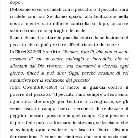
dopo”.
Dobbiamo essere crudeli con il peccato, o il peccato, sarà
crudele con noi! Se diamo spazio alla tentazione nella
nostra mente, sarà difficile controllarla dopo, occorre
subito troncare lo spiraglio del male.
Siamo chiamati a stare in guardia contro la seduzione del
peccato che ci può portare all’indurimento del cuore.
In
Ebrei 3:12-13
è scritto:
“Badate, fratelli, che non ci sia in
nessuno di voi un cuore malvagio e incredulo, che vi
allontani dal Dio vivente; ma esortatevi a vicenda ogni
giorno, finché si può dire: ‘Oggi’, perché nessuno di voi
s'indurisca per la seduzione del peccato".
John Owen(1616-1683) ci mette in guardia contro il
potere del peccato: “Il peccato mira sempre all’estremo,
ogni volta che sorge per tentare o avvinghiare, se gli
viene lasciato campo libero, cercherà di realizzare il
peggior peccato possibile in quel campo. Ogni pensiero
di poca fede può trasformarsi in ateismo, se lasciamo che
si sviluppi; ogni desiderio, se lasciato libero, diventa
depravazione; è come un cimitero che non si sazia mai.