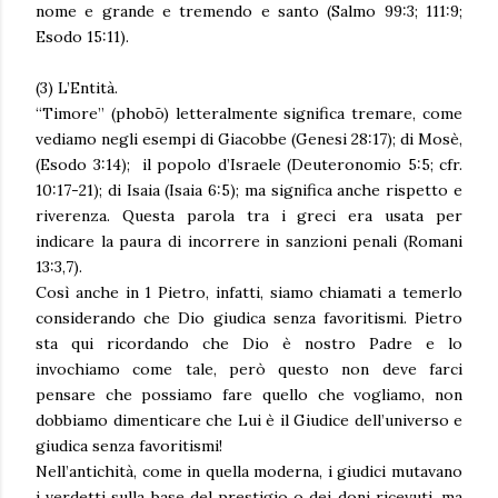
nome e grande e tremendo e santo (Salmo 99:3; 111:9;
Esodo 15:11).
(3) L’Entità.
“Timore” (phobō) letteralmente significa tremare, come
vediamo negli esempi di Giacobbe (Genesi 28:17); di Mosè,
(Esodo 3:14); il popolo d’Israele (Deuteronomio 5:5; cfr.
10:17-21); di Isaia (Isaia 6:5); ma significa anche rispetto e
riverenza. Questa parola tra i greci era usata per
indicare la paura di incorrere in sanzioni penali (Romani
13:3,7).
Così anche in 1 Pietro, infatti, siamo chiamati a temerlo
considerando che Dio giudica senza favoritismi. Pietro
sta qui ricordando che Dio è nostro Padre e lo
invochiamo come tale, però questo non deve farci
pensare che possiamo fare quello che vogliamo, non
dobbiamo dimenticare che Lui è il Giudice dell’universo e
giudica senza favoritismi!
Nell’antichità, come in quella moderna, i giudici mutavano
i verdetti sulla base del prestigio o dei doni ricevuti, ma