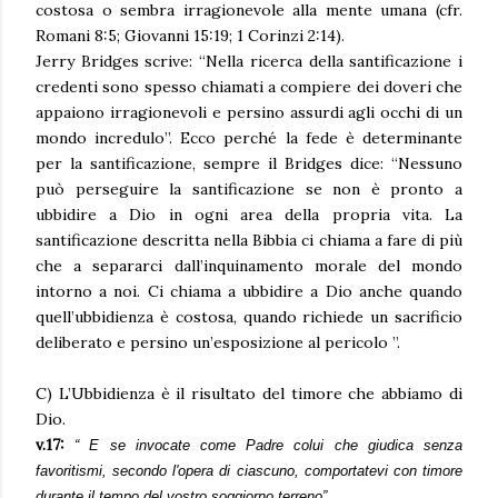
costosa o sembra irragionevole alla mente umana (cfr.
Romani 8:5; Giovanni 15:19; 1 Corinzi 2:14).
Jerry Bridges scrive: “Nella ricerca della santificazione i
credenti sono spesso chiamati a compiere dei doveri che
appaiono irragionevoli e persino assurdi agli occhi di un
mondo incredulo”. Ecco perché la fede è determinante
per la santificazione, sempre il Bridges dice: “Nessuno
può perseguire la santificazione se non è pronto a
ubbidire a Dio in ogni area della propria vita. La
santificazione descritta nella Bibbia ci chiama a fare di più
che a separarci dall’inquinamento morale del mondo
intorno a noi. Ci chiama a ubbidire a Dio anche quando
quell’ubbidienza è costosa, quando richiede un sacrificio
deliberato e persino un’esposizione al pericolo ”.
C) L’Ubbidienza è il risultato del timore che abbiamo di
Dio.
v.17:
“
E se invocate come Padre colui che giudica senza
favoritismi, secondo l'opera di ciascuno, comportatevi con timore
durante il tempo del vostro soggiorno terreno”.