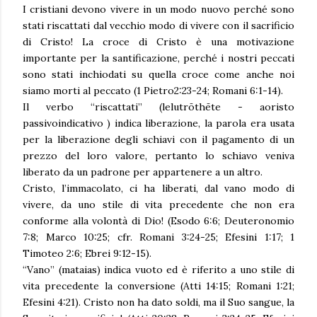
I cristiani devono vivere in un modo nuovo perché sono
stati riscattati dal vecchio modo di vivere con il sacrificio
di Cristo! La croce di Cristo è una motivazione
importante per la santificazione, perché i nostri peccati
sono stati inchiodati su quella croce come anche noi
siamo morti al peccato (1 Pietro2:23-24; Romani 6:1-14).
Il verbo “riscattati” (lelutrōthēte - aoristo
passivoindicativo ) indica liberazione, la parola era usata
per la liberazione degli schiavi con il pagamento di un
prezzo del loro valore, pertanto lo schiavo veniva
liberato da un padrone per appartenere a un altro.
Cristo, l’immacolato, ci ha liberati, dal vano modo di
vivere, da uno stile di vita precedente che non era
conforme alla volontà di Dio! (Esodo 6:6; Deuteronomio
7:8; Marco 10:25; cfr. Romani 3:24-25; Efesini 1:17; 1
Timoteo 2:6; Ebrei 9:12-15).
“Vano” (mataias) indica vuoto ed è riferito a uno stile di
vita precedente la conversione (Atti 14:15; Romani 1:21;
Efesini 4:21). Cristo non ha dato soldi, ma il Suo sangue, la