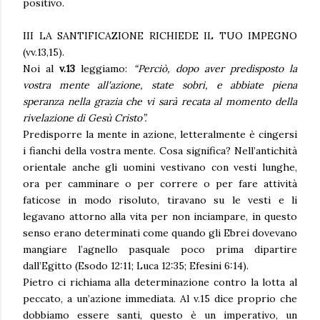
positivo.
III LA SANTIFICAZIONE RICHIEDE IL TUO IMPEGNO
(vv.13,15).
Noi al
v.13
leggiamo:
“Perciò, dopo aver predisposto la
vostra mente all'azione, state sobri, e abbiate piena
speranza nella grazia che vi sarà recata al momento della
rivelazione di Gesù Cristo”.
Predisporre la mente in azione, letteralmente è cingersi
i fianchi della vostra mente. Cosa significa? Nell’antichità
orientale anche gli uomini vestivano con vesti lunghe,
ora per camminare o per correre o per fare attività
faticose in modo risoluto, tiravano su le vesti e li
legavano attorno alla vita per non inciampare, in questo
senso erano determinati come quando gli Ebrei dovevano
mangiare l’agnello pasquale poco prima dipartire
dall’Egitto (Esodo 12:11; Luca 12:35; Efesini 6:14).
Pietro ci richiama alla determinazione contro la lotta al
peccato, a un’azione immediata. Al v.15 dice proprio che
dobbiamo essere santi, questo è un imperativo, un