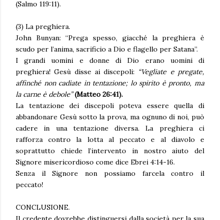
(Salmo 119:11).
(3) La preghiera.
John Bunyan: “Prega spesso, giacché la preghiera è
scudo per l’anima, sacrificio a Dio e flagello per Satana”.
I grandi uomini e donne di Dio erano uomini di
preghiera! Gesù disse ai discepoli:
“Vegliate e pregate,
affinché non cadiate in tentazione; lo spirito è pronto, ma
la carne è debole”
(Matteo 26:41).
La tentazione dei discepoli poteva essere quella di
abbandonare Gesù sotto la prova, ma ognuno di noi, può
cadere in una tentazione diversa. La preghiera ci
rafforza contro la lotta al peccato e al diavolo e
soprattutto chiede l’intervento in nostro aiuto del
Signore misericordioso come dice Ebrei 4:14-16.
Senza il Signore non possiamo farcela contro il
peccato!
CONCLUSIONE.
Il credente dovrebbe distinguersi dalla società per la sua