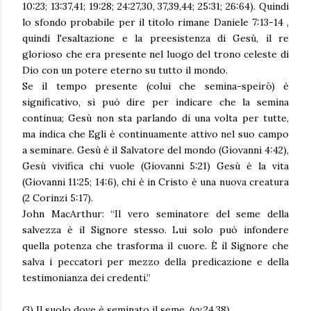
10:23; 13:37,41; 19:28; 24:27,30, 37,39,44; 25:31; 26:64). Quindi
lo sfondo probabile per il titolo rimane Daniele 7:13-14 ,
quindi l'esaltazione e la preesistenza di Gesù, il re
glorioso che era presente nel luogo del trono celeste di
Dio con un potere eterno su tutto il mondo.
Se il tempo presente (colui che semina-speirō) è
significativo, si può dire per indicare che la semina
continua; Gesù non sta parlando di una volta per tutte,
ma indica che Egli è continuamente attivo nel suo campo
a seminare. Gesù è il Salvatore del mondo (Giovanni 4:42),
Gesù vivifica chi vuole (Giovanni 5:21) Gesù è la vita
(Giovanni 11:25; 14:6), chi è in Cristo è una nuova creatura
(2 Corinzi 5:17).
John MacArthur: “Il vero seminatore del seme della
salvezza è il Signore stesso. Lui solo può infondere
quella potenza che trasforma il cuore. È il Signore che
salva i peccatori per mezzo della predicazione e della
testimonianza dei credenti.”
(3) Il suolo dove è seminato il seme. (vv.24,38)