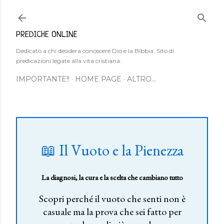
Passa ai contenuti principali
PREDICHE ONLINE
Dedicato a chi desidera conoscere Dio e la Bibbia. Sito di
predicazioni legate alla vita cristiana.
IMPORTANTE!!
HOME PAGE
ALTRO…
📖 Il Vuoto e la Pienezza
La diagnosi, la cura e la scelta che cambiano tutto
Scopri perché il vuoto che senti non è
casuale ma la prova che sei fatto per