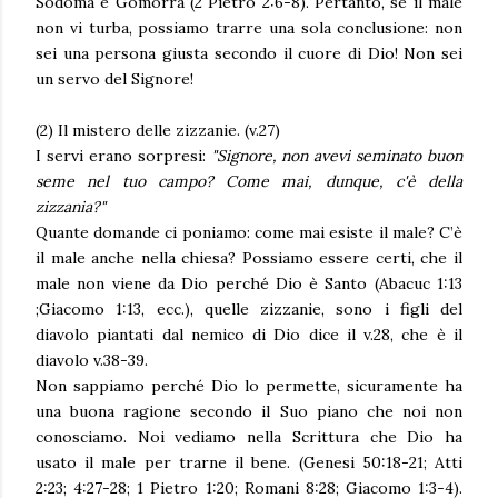
Sodoma e Gomorra (2 Pietro 2:6-8). Pertanto, se il male
non vi turba, possiamo trarre una sola conclusione: non
sei una persona giusta secondo il cuore di Dio! Non sei
un servo del Signore!
(2) Il mistero delle zizzanie. (v.27)
I servi erano sorpresi:
"Signore, non avevi seminato buon
seme nel tuo campo? Come mai, dunque, c'è della
zizzania?"
Quante domande ci poniamo: come mai esiste il male? C’è
il male anche nella chiesa? Possiamo essere certi, che il
male non viene da Dio perché Dio è Santo (Abacuc 1:13
;Giacomo 1:13, ecc.), quelle zizzanie, sono i figli del
diavolo piantati dal nemico di Dio dice il v.28, che è il
diavolo v.38-39.
Non sappiamo perché Dio lo permette, sicuramente ha
una buona ragione secondo il Suo piano che noi non
conosciamo. Noi vediamo nella Scrittura che Dio ha
usato il male per trarne il bene. (Genesi 50:18-21; Atti
2:23; 4:27-28; 1 Pietro 1:20; Romani 8:28; Giacomo 1:3-4).