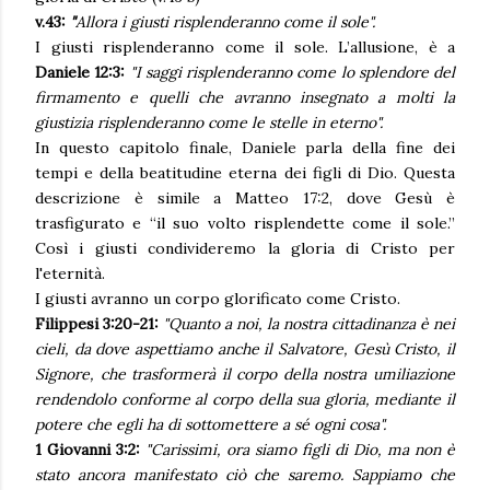
v.43:
"
Allora i giusti risplenderanno come il sole".
I giusti risplenderanno come il sole. L’allusione, è a
Daniele 12:3:
"I saggi risplenderanno come lo splendore del
firmamento e quelli che avranno insegnato a molti la
giustizia risplenderanno come le stelle in eterno".
In questo capitolo finale, Daniele parla della fine dei
tempi e della beatitudine eterna dei figli di Dio. Questa
descrizione è simile a Matteo 17:2, dove Gesù è
trasfigurato e “il suo volto risplendette come il sole.”
Così i giusti condivideremo la gloria di Cristo per
l'eternità.
I giusti avranno un corpo glorificato come Cristo.
Filippesi 3:20-21:
"Quanto a noi, la nostra cittadinanza è nei
cieli, da dove aspettiamo anche il Salvatore, Gesù Cristo, il
Signore, che trasformerà il corpo della nostra umiliazione
rendendolo conforme al corpo della sua gloria, mediante il
potere che egli ha di sottomettere a sé ogni cosa".
1 Giovanni 3:2:
"Carissimi, ora siamo figli di Dio, ma non è
stato ancora manifestato ciò che saremo. Sappiamo che