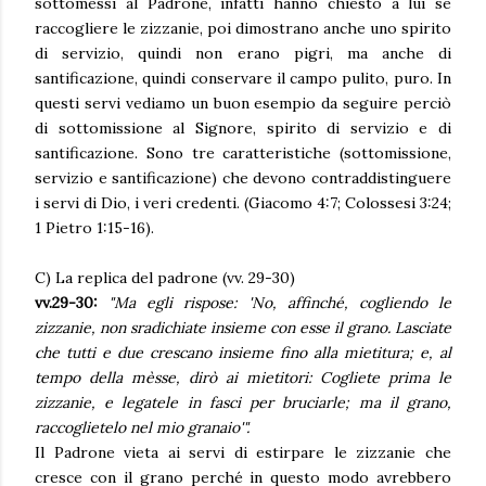
sottomessi al Padrone, infatti hanno chiesto a lui se
raccogliere le zizzanie, poi dimostrano anche uno spirito
di servizio, quindi non erano pigri, ma anche di
santificazione, quindi conservare il campo pulito, puro. In
questi servi vediamo un buon esempio da seguire perciò
di sottomissione al Signore, spirito di servizio e di
santificazione. Sono tre caratteristiche (sottomissione,
servizio e santificazione) che devono contraddistinguere
i servi di Dio, i veri credenti. (Giacomo 4:7; Colossesi 3:24;
1 Pietro 1:15-16).
C) La replica del padrone (vv. 29-30)
vv.29-30:
"Ma egli rispose: 'No, affinché, cogliendo le
zizzanie, non sradichiate insieme con esse il grano. Lasciate
che tutti e due crescano insieme fino alla mietitura; e, al
tempo della mèsse, dirò ai mietitori: Cogliete prima le
zizzanie, e legatele in fasci per bruciarle; ma il grano,
raccoglietelo nel mio granaio'".
Il Padrone vieta ai servi di estirpare le zizzanie che
cresce con il grano perché in questo modo avrebbero