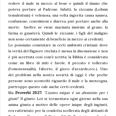
vedere il male in mezzo al bene e quindi il danno che
poteva portare al Padrone. Infatti, la zizzania (Lolium
temulentum) è velenosa, una volta ingerita causa nausea,
confusione, convulsioni e diarrea, può portare anche alla
morte. Inoltre se viene macinata insieme al grano, la
farina si guasterà. Quindi le zizzanie, i figli del maligno
non sono certamente di beneficio in mezzo ai credenti.
Lo possiamo constatare in certi ambienti cristiani: dove
la verità del Signore rivelata è messa in discussione e non
è più accettata così com’è scritta; la Bibbia è considerata
come un libro di miti e favole, il peccato è tollerato
(l’omosessualità, l’aborto, il gioco d’azzardo,ecc.). Uno
dei problemi nella nostra società di oggi è che poche
persone sono sconvolti riguardo il male e la menzogna,
purtroppo questo vale anche certi credenti.
Ma
Proverbi 29:27:
"
L'uomo iniquo è un abominio per i
giusti".
Il giusto Lot si tormentava ogni giorno nella sua
anima giusta a motivo delle opere inique degli ingiusti,
era rattristato per la condotta scellerata degli abitanti di