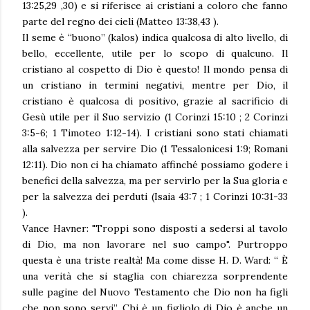
13:25,29 ,30) e si riferisce ai cristiani a coloro che fanno
parte del regno dei cieli (Matteo 13:38,43 ).
Il seme è “buono” (kalos) indica qualcosa di alto livello, di
bello, eccellente, utile per lo scopo di qualcuno. Il
cristiano al cospetto di Dio è questo! Il mondo pensa di
un cristiano in termini negativi, mentre per Dio, il
cristiano è qualcosa di positivo, grazie al sacrificio di
Gesù utile per il Suo servizio (1 Corinzi 15:10 ; 2 Corinzi
3:5-6; 1 Timoteo 1:12-14). I cristiani sono stati chiamati
alla salvezza per servire Dio (1 Tessalonicesi 1:9; Romani
12:11). Dio non ci ha chiamato affinché possiamo godere i
benefici della salvezza, ma per servirlo per la Sua gloria e
per la salvezza dei perduti (Isaia 43:7 ; 1 Corinzi 10:31-33
).
Vance Havner: "Troppi sono disposti a sedersi al tavolo
di Dio, ma non lavorare nel suo campo". Purtroppo
questa è una triste realtà! Ma come disse H. D. Ward: “ È
una verità che si staglia con chiarezza sorprendente
sulle pagine del Nuovo Testamento che Dio non ha figli
che non sono servi”. Chi è un figliolo di Dio è anche un