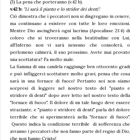
(3) La pena che porteranno (v.42 b).
v.42 b:
"Lì sarà il pianto e lo stridor dei denti".
Ciò dimostra che i peccatori non si disgregano in cenere,
ma continuano a esistere con tutte le loro emozioni.
Mentre Dio asciugherà ogni lacrima (Apocalisse 21:4) di
coloro che si troveranno nella beatitudine con Lui,
all'Inferno non vi sarà nessuno che consolerà, o
perlomeno calmerà, il suo prossimo. Avete mai provato
una scottatura? Fa molto male.
La fiamma di una candela raggiunge ben ottocento gradi
e può infliggerci scottature molto gravi, pensa che cosa
sarà in una fornace di fuoco! Pertanto noi non siamo
sorpresi di leggere nel nostro testo del "pianto e
stridore di denti" dopo aver letto nel nostro testo della
"fornace di fuoco". Il dolore di un tale luogo deve essere
straziante, e "pianto e stridore di denti" parla del dolore
terribile che si sperimenterà nella "fornace di fuoco".
Questo indica la condizione terribile di sofferenza che
avranno i peccatori che non fanno parte del regno di Dio,
che non hanno Cristo!