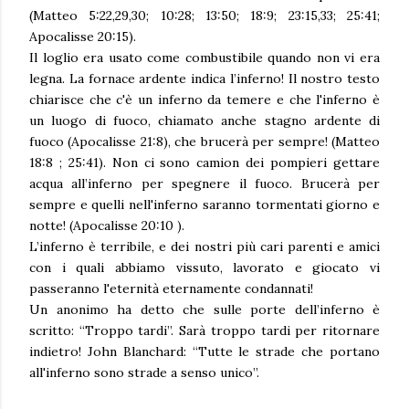
(Matteo 5:22,29,30; 10:28; 13:50; 18:9; 23:15,33; 25:41;
Apocalisse 20:15).
Il loglio era usato come combustibile quando non vi era
legna. La fornace ardente indica l’inferno! Il nostro testo
chiarisce che c'è un inferno da temere e che l'inferno è
un luogo di fuoco, chiamato anche stagno ardente di
fuoco (Apocalisse 21:8), che brucerà per sempre! (Matteo
18:8 ; 25:41). Non ci sono camion dei pompieri gettare
acqua all’inferno per spegnere il fuoco. Brucerà per
sempre e quelli nell'inferno saranno tormentati giorno e
notte! (Apocalisse 20:10 ).
L’inferno è terribile, e dei nostri più cari parenti e amici
con i quali abbiamo vissuto, lavorato e giocato vi
passeranno l'eternità eternamente condannati!
Un anonimo ha detto che sulle porte dell’inferno è
scritto: “Troppo tardi”. Sarà troppo tardi per ritornare
indietro! John Blanchard: “Tutte le strade che portano
all'inferno sono strade a senso unico”.