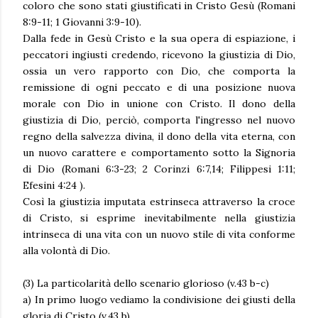
coloro che sono stati giustificati in Cristo Gesù (Romani
8:9-11; 1 Giovanni 3:9-10).
Dalla fede in Gesù Cristo e la sua opera di espiazione, i
peccatori ingiusti credendo, ricevono la giustizia di Dio,
ossia un vero rapporto con Dio, che comporta la
remissione di ogni peccato e di una posizione nuova
morale con Dio in unione con Cristo. Il dono della
giustizia di Dio, perciò, comporta l'ingresso nel nuovo
regno della salvezza divina, il dono della vita eterna, con
un nuovo carattere e comportamento sotto la Signoria
di Dio (Romani 6:3-23; 2 Corinzi 6:7,14; Filippesi 1:11;
Efesini 4:24 ).
Così la giustizia imputata estrinseca attraverso la croce
di Cristo, si esprime inevitabilmente nella giustizia
intrinseca di una vita con un nuovo stile di vita conforme
alla volontà di Dio.
(3) La particolarità dello scenario glorioso (v.43 b-c)
a) In primo luogo vediamo la condivisione dei giusti della
gloria di Cristo (v.43 b)