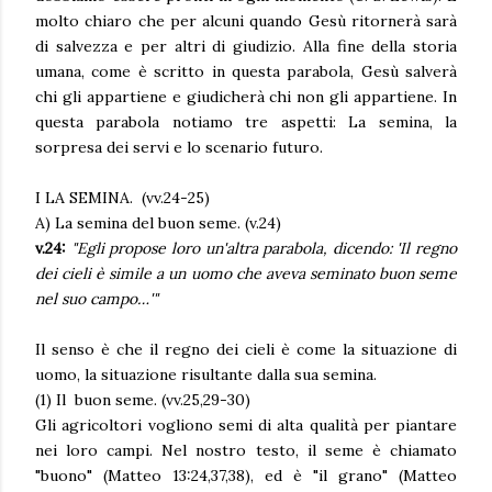
molto chiaro che per alcuni quando Gesù ritornerà sarà
di salvezza e per altri di giudizio. Alla fine della storia
umana, come è scritto in questa parabola, Gesù salverà
chi gli appartiene e giudicherà chi non gli appartiene. In
questa parabola notiamo tre aspetti: La semina, la
sorpresa dei servi e lo scenario futuro.
I LA SEMINA. (vv.24-25)
A) La semina del buon seme. (v.24)
v.24:
"Egli propose loro un'altra parabola, dicendo: 'Il regno
dei cieli è simile a un uomo che aveva seminato buon seme
nel suo campo…'"
Il senso è che il regno dei cieli è come la situazione di
uomo, la situazione risultante dalla sua semina.
(1) Il buon seme. (vv.25,29-30)
Gli agricoltori vogliono semi di alta qualità per piantare
nei loro campi. Nel nostro testo, il seme è chiamato
"buono" (Matteo 13:24,37,38), ed è "il grano" (Matteo