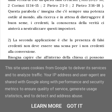
2 Corinzi 11:14-15 ; 2 Pietro 2:1-3 ; 2 Pietro 3:16-18 ).
Questa parabola c’ insegna che c'è sempre una potenza
ostile al mondo, alla ricerca e in attesa di distruggere il
buon seme, i credenti, la conoscenza della verità ci
aiuterà a neutralizzare questi impostori.
2) La seconda applicazione è che la presenza di falsi
credenti non deve essere una scusa per i non credenti
alla conversione.
Bisogna capire che all’interno della chiesa ci possono
essere non veri credenti insieme ai veri credenti. I veri
This site uses cookies from Google to deliver its services
credenti non sono ipocriti. È importante distinguere
perciò il vero dal falso credente e non prendere scuse
and to analyze traffic. Your IP address and user-agent are
per la conversione.
shared with Google along with performance and security
metrics to ensure quality of service, generate usage
3) La terza applicazione è che ci sono due tipi di persone
statistics, and to detect and address abuse.
diverse, con due stili di vita diversi e con due destini
diversi.
LEARN MORE
GOT IT
Gesù si prende cura dei veri credenti e li raccoglierà