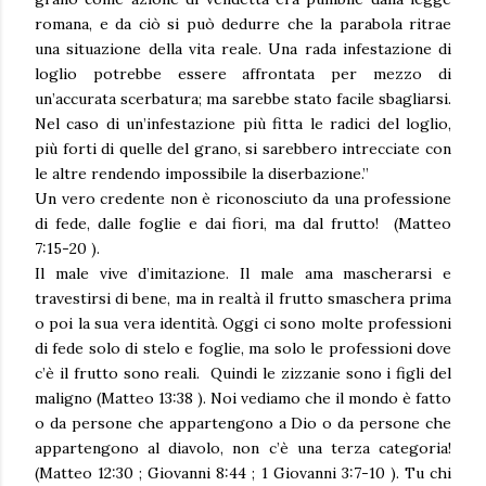
romana, e da ciò si può dedurre che la parabola ritrae
una situazione della vita reale. Una rada infestazione di
loglio potrebbe essere affrontata per mezzo di
un’accurata scerbatura; ma sarebbe stato facile sbagliarsi.
Nel caso di un’infestazione più fitta le radici del loglio,
più forti di quelle del grano, si sarebbero intrecciate con
le altre rendendo impossibile la diserbazione.”
Un vero credente non è riconosciuto da una professione
di fede, dalle foglie e dai fiori, ma dal frutto! (Matteo
7:15-20 ).
Il male vive d’imitazione. Il male ama mascherarsi e
travestirsi di bene, ma in realtà il frutto smaschera prima
o poi la sua vera identità. Oggi ci sono molte professioni
di fede solo di stelo e foglie, ma solo le professioni dove
c’è il frutto sono reali. Quindi le zizzanie sono i figli del
maligno (Matteo 13:38 ). Noi vediamo che il mondo è fatto
o da persone che appartengono a Dio o da persone che
appartengono al diavolo, non c’è una terza categoria!
(Matteo 12:30 ; Giovanni 8:44 ; 1 Giovanni 3:7-10 ). Tu chi