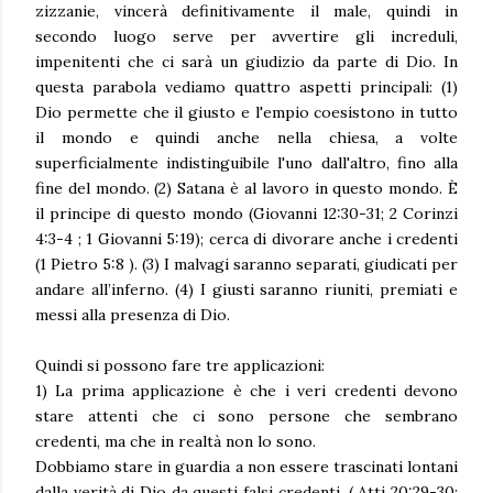
zizzanie, vincerà definitivamente il male, quindi in
secondo luogo serve per avvertire gli increduli,
impenitenti che ci sarà un giudizio da parte di Dio. In
questa parabola vediamo quattro aspetti principali: (1)
Dio permette che il giusto e l'empio coesistono in tutto
il mondo e quindi anche nella chiesa, a volte
superficialmente indistinguibile l'uno dall'altro, fino alla
fine del mondo. (2) Satana è al lavoro in questo mondo. È
il principe di questo mondo (Giovanni 12:30-31; 2 Corinzi
4:3-4 ; 1 Giovanni 5:19); cerca di divorare anche i credenti
(1 Pietro 5:8 ). (3) I malvagi saranno separati, giudicati per
andare all’inferno. (4) I giusti saranno riuniti, premiati e
messi alla presenza di Dio.
Quindi si possono fare tre applicazioni:
1) La prima applicazione è che i veri credenti devono
stare attenti che ci sono persone che sembrano
credenti, ma che in realtà non lo sono.
Dobbiamo stare in guardia a non essere trascinati lontani
dalla verità di Dio da questi falsi credenti. ( Atti 20:29-30;