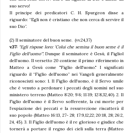
suo servo!
Il principe dei predicatori C. H. Spurgeon disse a
riguardo: “Egli non è cristiano che non cerca di servire il
suo Dio”.
(2) Il seminatore del buon seme. (vv.24,37)
v.37:
"
Egli rispose loro: 'Colui che semina il buon seme è il
Figlio dell'uomo'".
Dunque il seminatore è Gesù, il Figliol
dell’uomo. Il versetto 20 contiene il primo riferimento in
Matteo a Gesù come "Figlio dell'uomo." I significati
riguardo il “Figlio dell'uomo” nei Vangeli generalmente
riconosciuti sono: 1. Il Figlio dell'uomo, è il Servo umile
che è venuto a perdonare i peccati degli uomini nel suo
ministero terreno (Matteo 8:20; 9:6; 11:19; 12:8,32,40). 2. Il
Figlio dell'uomo è il Servo sofferente, la cui morte per
l’espiazione dei peccati e la resurrezione riscatterà il
suo popolo (Matteo 16:13, 27- 28; 17:9,12,22; 20:18, 28; 26:2,
24, 45). 3. Il Figlio dell'uomo è il re glorioso e giudice che
tornerà a portare il regno dei cieli sulla terra (Matteo