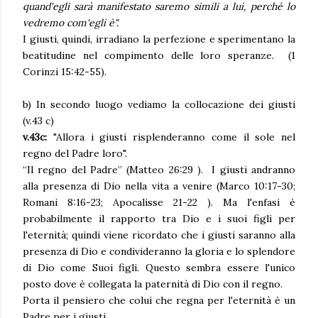
quand'egli sarà manifestato saremo simili a lui, perché lo
vedremo com'egli è".
I giusti, quindi, irradiano la perfezione e sperimentano la
beatitudine nel compimento delle loro speranze. (1
Corinzi 15:42-55).
b) In secondo luogo vediamo la collocazione dei giusti
(v.43 c)
v.43c:
"Allora i giusti risplenderanno come il sole nel
regno del Padre loro".
“Il regno del Padre” (Matteo 26:29 ). I giusti andranno
alla presenza di Dio nella vita a venire (Marco 10:17-30;
Romani 8:16-23; Apocalisse 21-22 ). Ma l'enfasi è
probabilmente il rapporto tra Dio e i suoi figli per
l'eternità; quindi viene ricordato che i giusti saranno alla
presenza di Dio e condivideranno la gloria e lo splendore
di Dio come Suoi figli. Questo sembra essere l'unico
posto dove è collegata la paternità di Dio con il regno.
Porta il pensiero che colui che regna per l'eternità è un
Padre per i giusti.