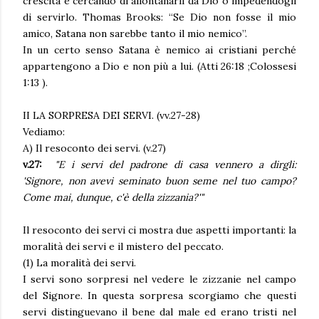
crescita e cercando di allontanarli da Dio o impedendogli
di servirlo. Thomas Brooks: “Se Dio non fosse il mio
amico, Satana non sarebbe tanto il mio nemico”.
In un certo senso Satana è nemico ai cristiani perché
appartengono a Dio e non più a lui. (Atti 26:18 ;Colossesi
1:13 ).
II LA SORPRESA DEI SERVI. (vv.27-28)
Vediamo:
A) Il resoconto dei servi. (v.27)
v.27:
"E i servi del padrone di casa vennero a dirgli:
'Signore, non avevi seminato buon seme nel tuo campo?
Come mai, dunque, c'è della zizzania?'"
Il resoconto dei servi ci mostra due aspetti importanti: la
moralità dei servi e il mistero del peccato.
(1) La moralità dei servi.
I servi sono sorpresi nel vedere le zizzanie nel campo
del Signore. In questa sorpresa scorgiamo che questi
servi distinguevano il bene dal male ed erano tristi nel