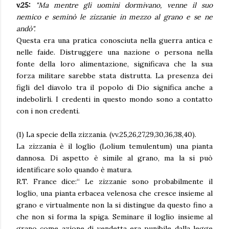
v.25:
"
Ma mentre gli uomini dormivano, venne il suo
nemico e seminò le zizzanie in mezzo al grano e se ne
andò".
Questa era una pratica conosciuta nella guerra antica e
nelle faide. Distruggere una nazione o persona nella
fonte della loro alimentazione, significava che la sua
forza militare sarebbe stata distrutta. La presenza dei
figli del diavolo tra il popolo di Dio significa anche a
indebolirli. I credenti in questo mondo sono a contatto
con i non credenti.
(1) La specie della zizzania. (vv.25,26,27,29,30,36,38,40).
La zizzania è il loglio (Lolium temulentum) una pianta
dannosa. Di aspetto è simile al grano, ma la si può
identificare solo quando è matura.
R.T. France dice:“ Le zizzanie sono probabilmente il
loglio, una pianta erbacea velenosa che cresce insieme al
grano e virtualmente non la si distingue da questo fino a
che non si forma la spiga. Seminare il loglio insieme al
grano come azione di vendetta era punibile dalla legge