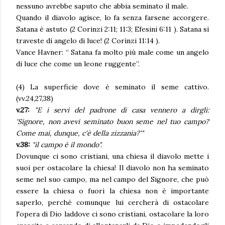
nessuno avrebbe saputo che abbia seminato il male.
Quando il diavolo agisce, lo fa senza farsene accorgere.
Satana è astuto (2 Corinzi 2:11; 11:3; Efesini 6:11 ). Satana si
traveste di angelo di luce! (2 Corinzi 11:14 ).
Vance Havner: “ Satana fa molto più male come un angelo
di luce che come un leone ruggente”.
(4) La superficie dove è seminato il seme cattivo.
(vv.24,27,38)
v.27:
"E i servi del padrone di casa vennero a dirgli:
'Signore, non avevi seminato buon seme nel tuo campo?
Come mai, dunque, c'è della zizzania?'"
v.38:
"i
l campo è il mondo".
Dovunque ci sono cristiani, una chiesa il diavolo mette i
suoi per ostacolare la chiesa! Il diavolo non ha seminato
seme nel suo campo, ma nel campo del Signore, che può
essere la chiesa o fuori la chiesa non è importante
saperlo, perché comunque lui cercherà di ostacolare
l'opera di Dio laddove ci sono cristiani, ostacolare la loro