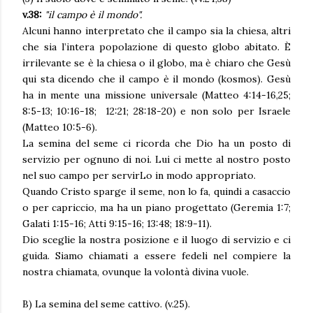
v.38:
"
il campo è il mondo".
Alcuni hanno interpretato che il campo sia la chiesa, altri
che sia l’intera popolazione di questo globo abitato. È
irrilevante se è la chiesa o il globo, ma è chiaro che Gesù
qui sta dicendo che il campo è il mondo (kosmos). Gesù
ha in mente una missione universale (Matteo 4:14-16,25;
8:5-13; 10:16-18; 12:21; 28:18-20) e non solo per Israele
(Matteo 10:5-6).
La semina del seme ci ricorda che Dio ha un posto di
servizio per ognuno di noi. Lui ci mette al nostro posto
nel suo campo per servirLo in modo appropriato.
Quando Cristo sparge il seme, non lo fa, quindi a casaccio
o per capriccio, ma ha un piano progettato (Geremia 1:7;
Galati 1:15-16; Atti 9:15-16; 13:48; 18:9-11).
Dio sceglie la nostra posizione e il luogo di servizio e ci
guida. Siamo chiamati a essere fedeli nel compiere la
nostra chiamata, ovunque la volontà divina vuole.
B) La semina del seme cattivo. (v.25).