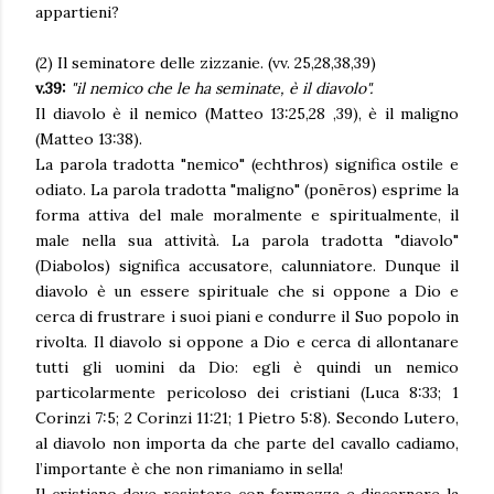
appartieni?
(2) Il seminatore delle zizzanie. (vv. 25,28,38,39)
v.39:
"il nemico che le ha seminate, è il diavolo".
Il diavolo è il nemico (Matteo 13:25,28 ,39), è il maligno
(Matteo 13:38).
La parola tradotta "nemico" (echthros) significa ostile e
odiato. La parola tradotta "maligno" (ponēros) esprime la
forma attiva del male moralmente e spiritualmente, il
male nella sua attività. La parola tradotta "diavolo"
(Diabolos) significa accusatore, calunniatore. Dunque il
diavolo è un essere spirituale che si oppone a Dio e
cerca di frustrare i suoi piani e condurre il Suo popolo in
rivolta. Il diavolo si oppone a Dio e cerca di allontanare
tutti gli uomini da Dio: egli è quindi un nemico
particolarmente pericoloso dei cristiani (Luca 8:33; 1
Corinzi 7:5; 2 Corinzi 11:21; 1 Pietro 5:8). Secondo Lutero,
al diavolo non importa da che parte del cavallo cadiamo,
l’importante è che non rimaniamo in sella!
Il cristiano deve resistere con fermezza e discernere la