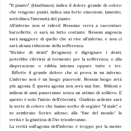
"Il pianto", (klauthmos) indica il dolore grande di coloro
che vengono puniti, indica una forte emozione, lamento,
sottolinea l'intensità del pianto.
All’inferno non si riderà! Nessuno verrà a raccontare
barzellette, ci sarà un lutto costante. Nessun angoscia
sarà maggiore di quello che si vive all’inferno, e non ci
sarà alcuna riduzione della sofferenza.
"Stridor di denti" (brygmos) è digrignare i denti,
potrebbe riferirsi al tormento per la sofferenza, o alla
disperazione o rabbia intensa oppure tutte e tre.
Riflette il grande dolore che si prova in un inferno.
L'inferno non è un luogo piacevole. Nessun luogo avrà
più agonia. E questa agonia non avrà mai fine. Milioni e
milioni di anni passeranno senza un attimo di sollievo. E
questo è solo l'inizio dell'eternità. Giudizio ardente sarà
la sorte di coloro che hanno scelto di seguire "il male", e
se sembrano fiorire adesso, alla “fine del mondo” la
verità e la giustizia di Dio trionferanno.
La verità sull’agonia dell'inferno è troppo per la mente