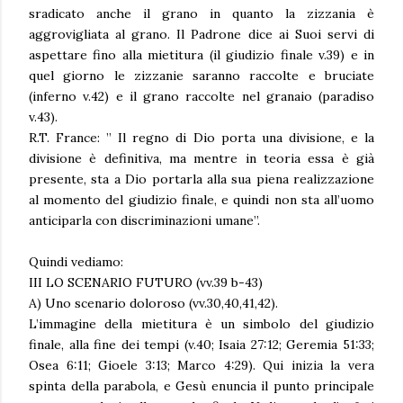
sradicato anche il grano in quanto la zizzania è
aggrovigliata al grano. Il Padrone dice ai Suoi servi di
aspettare fino alla mietitura (il giudizio finale v.39) e in
quel giorno le zizzanie saranno raccolte e bruciate
(inferno v.42) e il grano raccolte nel granaio (paradiso
v.43).
R.T. France: ” Il regno di Dio porta una divisione, e la
divisione è definitiva, ma mentre in teoria essa è già
presente, sta a Dio portarla alla sua piena realizzazione
al momento del giudizio finale, e quindi non sta all’uomo
anticiparla con discriminazioni umane”.
Quindi vediamo:
III LO SCENARIO FUTURO (vv.39 b-43)
A) Uno scenario doloroso (vv.30,40,41,42).
L’immagine della mietitura è un simbolo del giudizio
finale, alla fine dei tempi (v.40; Isaia 27:12; Geremia 51:33;
Osea 6:11; Gioele 3:13; Marco 4:29). Qui inizia la vera
spinta della parabola, e Gesù enuncia il punto principale