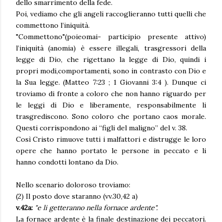
dello smarrimento della fede.
Poi, vediamo che gli angeli raccoglieranno tutti quelli che
commettono l’iniquità.
"Commettono"(poieomai- participio presente attivo)
l’iniquità (anomia) è essere illegali, trasgressori della
legge di Dio, che rigettano la legge di Dio, quindi i
propri modi,comportamenti, sono in contrasto con Dio e
la Sua legge. (Matteo 7:23 ; 1 Giovanni 3:4 ). Dunque ci
troviamo di fronte a coloro che non hanno riguardo per
le leggi di Dio e liberamente, responsabilmente li
trasgrediscono. Sono coloro che portano caos morale.
Questi corrispondono ai “figli del maligno” del v. 38.
Così Cristo rimuove tutti i malfattori e distrugge le loro
opere che hanno portato le persone in peccato e li
hanno condotti lontano da Dio.
Nello scenario doloroso troviamo:
(2) Il posto dove staranno (vv.30,42 a)
v.42a:
"e li getteranno nella fornace ardente".
La fornace ardente è la finale destinazione dei peccatori.