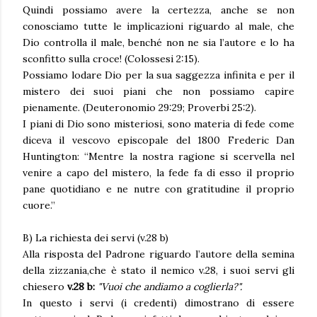
Quindi possiamo avere la certezza, anche se non
conosciamo tutte le implicazioni riguardo al male, che
Dio controlla il male, benché non ne sia l’autore e lo ha
sconfitto sulla croce! (Colossesi 2:15).
Possiamo lodare Dio per la sua saggezza infinita e per il
mistero dei suoi piani che non possiamo capire
pienamente. (Deuteronomio 29:29; Proverbi 25:2).
I piani di Dio sono misteriosi, sono materia di fede come
diceva il vescovo episcopale del 1800 Frederic Dan
Huntington: “Mentre la nostra ragione si scervella nel
venire a capo del mistero, la fede fa di esso il proprio
pane quotidiano e ne nutre con gratitudine il proprio
cuore.”
B) La richiesta dei servi (v.28 b)
Alla risposta del Padrone riguardo l’autore della semina
della zizzania,che è stato il nemico v.28, i suoi servi gli
chiesero
v.28 b:
"Vuoi che andiamo a coglierla?".
In questo i servi (i credenti) dimostrano di essere