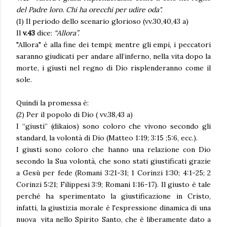
del Padre loro. Chi ha orecchi per udire oda".
(1) Il periodo dello scenario glorioso (vv.30,40,43 a)
Il
v.43
dice:
“Allora”.
"Allora" è alla fine dei tempi; mentre gli empi, i peccatori
saranno giudicati per andare all’inferno, nella vita dopo la
morte, i giusti nel regno di Dio risplenderanno come il
sole.
Quindi la promessa è:
(2) Per il popolo di Dio ( vv.38,43 a)
I “giusti” (dikaios) sono coloro che vivono secondo gli
standard, la volontà di Dio (Matteo 1:19; 3:15 ;5:6, ecc.).
I giusti sono coloro che hanno una relazione con Dio
secondo la Sua volontà, che sono stati giustificati grazie
a Gesù per fede (Romani 3:21-31; 1 Corinzi 1:30; 4:1-25; 2
Corinzi 5:21; Filippesi 3:9; Romani 1:16-17). Il giusto è tale
perché ha sperimentato la giustificazione in Cristo,
infatti, la giustizia morale è l'espressione dinamica di una
nuova vita nello Spirito Santo, che è liberamente dato a