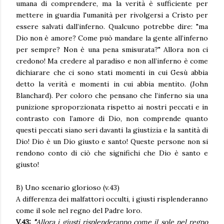
umana di comprendere, ma la verità è sufficiente per
mettere in guardia l'umanità per rivolgersi a Cristo per
essere salvati dall’inferno. Qualcuno potrebbe dire: "ma
Dio non è amore? Come può mandare la gente all’inferno
per sempre? Non è una pena smisurata?" Allora non ci
credono! Ma credere al paradiso e non all’inferno è come
dichiarare che ci sono stati momenti in cui Gesù abbia
detto la verità e momenti in cui abbia mentito. (John
Blanchard). Per coloro che pensano che l’inferno sia una
punizione sproporzionata rispetto ai nostri peccati e in
contrasto con l’amore di Dio, non comprende quanto
questi peccati siano seri davanti la giustizia e la santità di
Dio! Dio è un Dio giusto e santo! Queste persone non si
rendono conto di ciò che significhi che Dio è santo e
giusto!
B) Uno scenario glorioso (v.43)
A differenza dei malfattori occulti, i giusti risplenderanno
come il sole nel regno del Padre loro.
V.43:
"
Allora i giusti risplenderanno come il sole nel regno