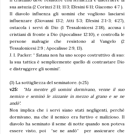
sua astuzia (2 Corinzi 2:11; 11:3; Efesini 6:11; Giacomo 4:7 ).
Il diavolo influenza gli uomini che vogliono lasciarsi
influenzare (Giovanni 13:2; Atti 5:3; Efesini 2:1-3; 4:27),
ostacola i servi di Dio (1 Tessalonicesi 2:18), accusa i
cristiani di fronte a Dio (Apocalisse 12:10), e controlla le
persone malvagie che resistono al Vangelo (2
Tessalonicesi 2:9 ; Apocalisse 2:9, 13).
J. I. Packer: “ Satana non ha uno scopo costruttivo di suo:
la sua tattica è semplicemente quello di contrastare Dio
e distruggere gli uomini”.
(3) La sottigliezza del seminatore. (v.25)
v.25:
"Ma mentre gli uomini dormivano, venne il suo
nemico e seminò le zizzanie in mezzo al grano e se ne
andò".
Non implica che i servi siano stati negligenti, perché
dormivano, ma che il nemico era furtivo e malizioso. Il
diavolo ha seminato il seme di notte quando non poteva
essere visto, poi “se ne andò” per assicurare che