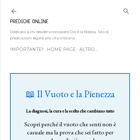
Passa ai contenuti principali
PREDICHE ONLINE
Dedicato a chi desidera conoscere Dio e la Bibbia. Sito di
predicazioni legate alla vita cristiana.
IMPORTANTE!!
HOME PAGE
ALTRO…
📖 Il Vuoto e la Pienezza
La diagnosi, la cura e la scelta che cambiano tutto
Scopri perché il vuoto che senti non è
casuale ma la prova che sei fatto per