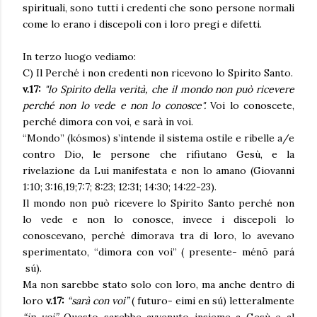
spirituali, sono tutti i credenti che sono persone normali
come lo erano i discepoli con i loro pregi e difetti.
In terzo luogo vediamo:
C) Il Perché i non credenti non ricevono lo Spirito Santo.
v.17:
"lo Spirito della verità, che il mondo non può ricevere
perché non lo vede e non lo conosce".
Voi lo conoscete,
perché dimora con voi, e sarà in voi.
“Mondo” (kósmos) s’intende il sistema ostile e ribelle a/e
contro Dio, le persone che rifiutano Gesù, e la
rivelazione da Lui manifestata e non lo amano (Giovanni
1:10; 3:16,19;7:7; 8:23; 12:31; 14:30; 14:22-23).
Il mondo non può ricevere lo Spirito Santo perché non
lo vede e non lo conosce, invece i discepoli lo
conoscevano, perché dimorava tra di loro, lo avevano
sperimentato, “dimora con voi” ( presente- ménō pará
sú).
Ma non sarebbe stato solo con loro, ma anche dentro di
loro
v.17:
“sarà con voi”
( futuro- eimi en sú) letteralmente
“in voi”.
Questo sarebbe avvenuto insieme a Gesù e al