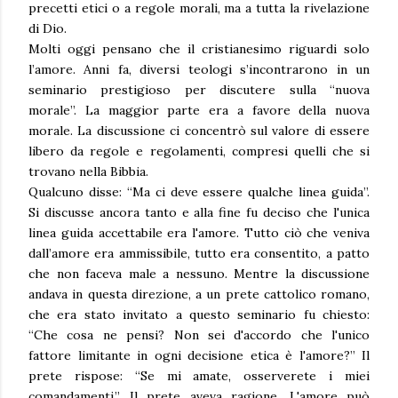
precetti etici o a regole morali, ma a tutta la rivelazione
di Dio.
Molti oggi pensano che il cristianesimo riguardi solo
l’amore. Anni fa, diversi teologi s’incontrarono in un
seminario prestigioso per discutere sulla “nuova
morale”. La maggior parte era a favore della nuova
morale. La discussione ci concentrò sul valore di essere
libero da regole e regolamenti, compresi quelli che si
trovano nella Bibbia.
Qualcuno disse: “Ma ci deve essere qualche linea guida”.
Si discusse ancora tanto e alla fine fu deciso che l'unica
linea guida accettabile era l'amore. Tutto ciò che veniva
dall’amore era ammissibile, tutto era consentito, a patto
che non faceva male a nessuno. Mentre la discussione
andava in questa direzione, a un prete cattolico romano,
che era stato invitato a questo seminario fu chiesto:
“Che cosa ne pensi? Non sei d'accordo che l'unico
fattore limitante in ogni decisione etica è l'amore?” Il
prete rispose: “Se mi amate, osserverete i miei
comandamenti.” Il prete aveva ragione. L'amore può