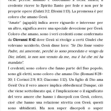
credente riceve lo Spirito Santo per fede e non per le
proprie opere (Galati 3:2; Efesini 1:13). La promessa è per
coloro che amano Gesù.
“Amate” (agapáō) indica avere riguardo e interesse per
un altro, significa avere una speciale devozione per Gesù.
Coloro che amano, sono i veri credenti come confermato
da
Giovanni 8:42
dove Gesù si rivolge a certi Giudei che
volevano ucciderlo, Gesù disse loro:
"Se Dio fosse vostro
Padre, mi amereste, perché io sono proceduto e vengo da
Dio; infatti, io non son venuto da me, ma è lui che mi ha
mandato".
I credenti, sono coloro che fanno parte del Suo popolo,
sono gli eletti, sono coloro che amano Dio (Romani 8:28-
30; 1 Corinzi 2:9; 8:3; Giacomo 1:12). Un figlio di Dio ama
Gesù! Ora il vero amore implica obbedienza! Dunque, ciò
che viene sottolineato qui, è l’implicazione o il significato
del vero amore che hanno i discepoli con Gesù, coloro,
cioè che hanno una relazione stretta con Gesù, questi
sono ubbidienti. Ma non super discepoli o super