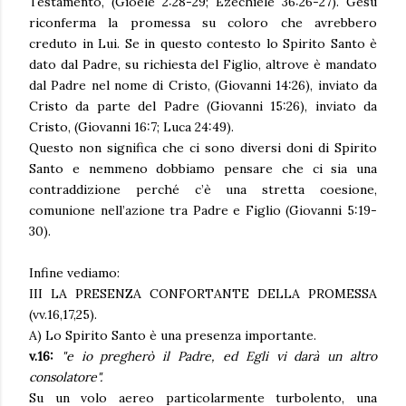
Testamento, (Gioele 2:28-29; Ezechiele 36:26-27). Gesù
riconferma la promessa su coloro che avrebbero
creduto in Lui. Se in questo contesto lo Spirito Santo è
dato dal Padre, su richiesta del Figlio, altrove è mandato
dal Padre nel nome di Cristo, (Giovanni 14:26), inviato da
Cristo da parte del Padre (Giovanni 15:26), inviato da
Cristo, (Giovanni 16:7; Luca 24:49).
Questo non significa che ci sono diversi doni di Spirito
Santo e nemmeno dobbiamo pensare che ci sia una
contraddizione perché c’è una stretta coesione,
comunione nell’azione tra Padre e Figlio (Giovanni 5:19-
30).
Infine vediamo:
III LA PRESENZA CONFORTANTE DELLA PROMESSA
(vv.16,17,25).
A) Lo Spirito Santo è una presenza importante.
v.16:
"
e io pregherò il Padre, ed Egli vi darà un altro
consolatore".
Su un volo aereo particolarmente turbolento, una