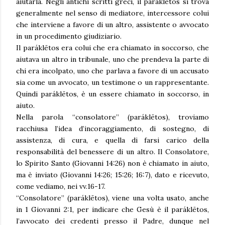
aiutarla. Negli antichi scritti greci, il paráklētos si trova
generalmente nel senso di mediatore, intercessore colui
che interviene a favore di un altro, assistente o avvocato
in un procedimento giudiziario.
Il paráklētos era colui che era chiamato in soccorso, che
aiutava un altro in tribunale, uno che prendeva la parte di
chi era incolpato, uno che parlava a favore di un accusato
sia come un avvocato, un testimone o un rappresentante.
Quindi paráklētos, è un essere chiamato in soccorso, in
aiuto.
Nella parola “consolatore” (paráklētos), troviamo
racchiusa l’idea d’incoraggiamento, di sostegno, di
assistenza, di cura, e quella di farsi carico della
responsabilità del benessere di un altro. Il Consolatore,
lo Spirito Santo (Giovanni 14:26) non è chiamato in aiuto,
ma è inviato (Giovanni 14:26; 15:26; 16:7), dato e ricevuto,
come vediamo, nei vv.16-17.
“Consolatore” (paráklētos), viene una volta usato, anche
in 1 Giovanni 2:1, per indicare che Gesù è il paráklētos,
l’avvocato dei credenti presso il Padre, dunque nel