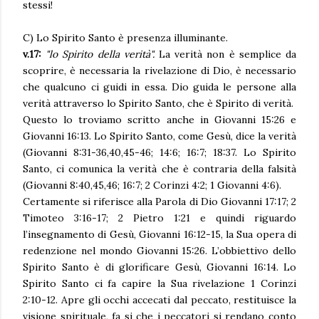
stessi!
C) Lo Spirito Santo è presenza illuminante.
v.17:
"lo Spirito della verità".
La verità non è semplice da
scoprire, è necessaria la rivelazione di Dio, è necessario
che qualcuno ci guidi in essa. Dio guida le persone alla
verità attraverso lo Spirito Santo, che è Spirito di verità.
Questo lo troviamo scritto anche in Giovanni 15:26 e
Giovanni 16:13. Lo Spirito Santo, come Gesù, dice la verità
(Giovanni 8:31-36,40,45-46; 14:6; 16:7; 18:37. Lo Spirito
Santo, ci comunica la verità che è contraria della falsità
(Giovanni 8:40,45,46; 16:7; 2 Corinzi 4:2; 1 Giovanni 4:6).
Certamente si riferisce alla Parola di Dio Giovanni 17:17; 2
Timoteo 3:16-17; 2 Pietro 1:21 e quindi riguardo
l’insegnamento di Gesù, Giovanni 16:12-15, la Sua opera di
redenzione nel mondo Giovanni 15:26. L’obbiettivo dello
Spirito Santo è di glorificare Gesù, Giovanni 16:14. Lo
Spirito Santo ci fa capire la Sua rivelazione 1 Corinzi
2:10-12. Apre gli occhi accecati dal peccato, restituisce la
visione spirituale, fa si che i peccatori si rendano conto