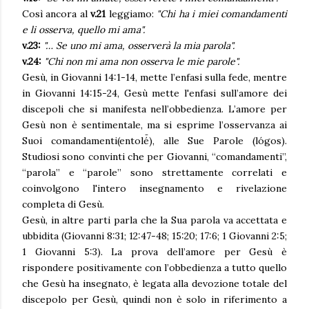
Così ancora al
v.21
leggiamo:
"Chi ha i miei comandamenti
e li osserva, quello mi ama".
v.23:
"… Se uno mi ama, osserverà la mia parola".
v.24:
"
Chi non mi ama non osserva le mie parole".
Gesù, in Giovanni 14:1-14, mette l’enfasi sulla fede, mentre
in Giovanni 14:15-24, Gesù mette l'enfasi sull’amore dei
discepoli che si manifesta nell’obbedienza. L’amore per
Gesù non è sentimentale, ma si esprime l’osservanza ai
Suoi comandamenti(entolé̄), alle Sue Parole (lógos).
Studiosi sono convinti che per Giovanni, “comandamenti”,
“parola” e “parole” sono strettamente correlati e
coinvolgono l'intero insegnamento e rivelazione
completa di Gesù.
Gesù, in altre parti parla che la Sua parola va accettata e
ubbidita (Giovanni 8:31; 12:47-48; 15:20; 17:6; 1 Giovanni 2:5;
1 Giovanni 5:3). La prova dell’amore per Gesù è
rispondere positivamente con l’obbedienza a tutto quello
che Gesù ha insegnato, è legata alla devozione totale del
discepolo per Gesù, quindi non è solo in riferimento a