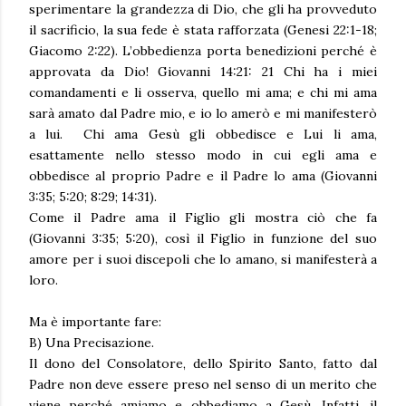
sperimentare la grandezza di Dio, che gli ha provveduto
il sacrificio, la sua fede è stata rafforzata (Genesi 22:1-18;
Giacomo 2:22). L’obbedienza porta benedizioni perché è
approvata da Dio! Giovanni 14:21: 21 Chi ha i miei
comandamenti e li osserva, quello mi ama; e chi mi ama
sarà amato dal Padre mio, e io lo amerò e mi manifesterò
a lui. Chi ama Gesù gli obbedisce e Lui li ama,
esattamente nello stesso modo in cui egli ama e
obbedisce al proprio Padre e il Padre lo ama (Giovanni
3:35; 5:20; 8:29; 14:31).
Come il Padre ama il Figlio gli mostra ciò che fa
(Giovanni 3:35; 5:20), così il Figlio in funzione del suo
amore per i suoi discepoli che lo amano, si manifesterà a
loro.
Ma è importante fare:
B) Una Precisazione.
Il dono del Consolatore, dello Spirito Santo, fatto dal
Padre non deve essere preso nel senso di un merito che
viene perché amiamo e obbediamo a Gesù. Infatti, il