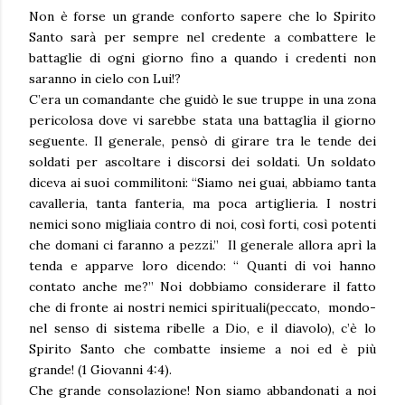
Non è forse un grande conforto sapere che lo Spirito
Santo sarà per sempre nel credente a combattere le
battaglie di ogni giorno fino a quando i credenti non
saranno in cielo con Lui!?
C’era un comandante che guidò le sue truppe in una zona
pericolosa dove vi sarebbe stata una battaglia il giorno
seguente. Il generale, pensò di girare tra le tende dei
soldati per ascoltare i discorsi dei soldati. Un soldato
diceva ai suoi commilitoni: “Siamo nei guai, abbiamo tanta
cavalleria, tanta fanteria, ma poca artiglieria. I nostri
nemici sono migliaia contro di noi, così forti, così potenti
che domani ci faranno a pezzi.” Il generale allora aprì la
tenda e apparve loro dicendo: “ Quanti di voi hanno
contato anche me?” Noi dobbiamo considerare il fatto
che di fronte ai nostri nemici spirituali(peccato, mondo-
nel senso di sistema ribelle a Dio, e il diavolo), c’è lo
Spirito Santo che combatte insieme a noi ed è più
grande! (1 Giovanni 4:4).
Che grande consolazione! Non siamo abbandonati a noi