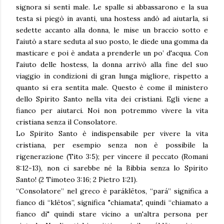
signora si sentì male. Le spalle si abbassarono e la sua
testa si piegò in avanti, una hostess andò ad aiutarla, si
sedette accanto alla donna, le mise un braccio sotto e
l'aiutò a stare seduta al suo posto, le diede una gomma da
masticare e poi è andata a prenderle un po’ d'acqua. Con
l'aiuto delle hostess, la donna arrivò alla fine del suo
viaggio in condizioni di gran lunga migliore, rispetto a
quanto si era sentita male. Questo è come il ministero
dello Spirito Santo nella vita dei cristiani. Egli viene a
fianco per aiutarci. Noi non potremmo vivere la vita
cristiana senza il Consolatore.
Lo Spirito Santo è indispensabile per vivere la vita
cristiana, per esempio senza non è possibile la
rigenerazione (Tito 3:5); per vincere il peccato (Romani
8:12-13), non ci sarebbe né la Bibbia senza lo Spirito
Santo! (2 Timoteo 3:16; 2 Pietro 1:21).
“Consolatore” nel greco è paráklētos, “pará” significa a
fianco di “klētos”, significa "chiamata", quindi “chiamato a
fianco di" quindi stare vicino a un'altra persona per