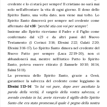
credente e lo ci starà per sempre! Il cristiano no sarà mai
solo nell’affrontare la vita di ogni giorno. Il dono dello
Spirito Santo, una volta dato, non viene mai tolto. Lo
Spirito Santo dimorerà per sempre nel credente come
affermato dal
v.16:
"perché stia con voi per sempre".
Insieme allo Spirito riceviamo il Padre e il Figlio come
confermato dal v.23 e da altri passi del Nuovo
Testamento (1 Corinzi 3:16; Efesini 2:22; Galati 2:20;
Efesini 3:16-17). Lo Spirito Santo dimora nel credente del
Nuovo Patto per sempre (Luca 22:19-20), non ci
abbandonerà mai, mentre nell’Antico Patto lo Spirito
Santo, poteva essere ritirato (1 Samuele 10:10; 16:14,
Salmi 51:11).
La presenza dello Spirito Santo, grazie a Gesù,
garantisce la salvezza del credente come leggiamo in
Efesini 1:13-14:
"
In lui voi pure, dopo aver ascoltato la
parola della verità, il vangelo della vostra salvezza, e
avendo creduto in lui, avete ricevuto il sigillo dello Spirito
Santo che era stato promesso,il quale è pegno della nostra