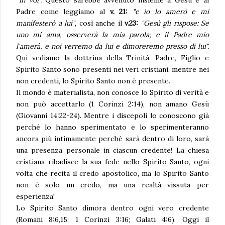
Padre come leggiamo al
v. 21:
"e io lo amerò e mi
manifesterò a lui"
, così anche il
v.23:
"Gesù gli rispose: Se
uno mi ama, osserverà la mia parola; e il Padre mio
l'amerà, e noi verremo da lui e dimoreremo presso di lui".
Qui vediamo la dottrina della Trinità. Padre, Figlio e
Spirito Santo sono presenti nei veri cristiani, mentre nei
non credenti, lo Spirito Santo non è presente.
Il mondo è materialista, non conosce lo Spirito di verità e
non può accettarlo (1 Corinzi 2:14), non amano Gesù
(Giovanni 14:22-24). Mentre i discepoli lo conoscono già
perché lo hanno sperimentato e lo sperimenteranno
ancora più intimamente perché sarà dentro di loro, sarà
una presenza personale in ciascun credente! La chiesa
cristiana ribadisce la sua fede nello Spirito Santo, ogni
volta che recita il credo apostolico, ma lo Spirito Santo
non è solo un credo, ma una realtà vissuta per
esperienza!
Lo Spirito Santo dimora dentro ogni vero credente
(Romani 8:6,15; 1 Corinzi 3:16; Galati 4:6). Oggi il