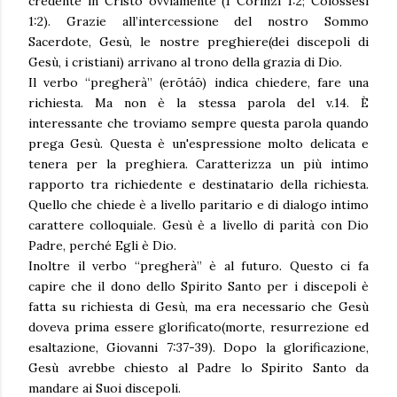
credente in Cristo ovviamente (1 Corinzi 1:2; Colossesi
1:2). Grazie all’intercessione del nostro Sommo
Sacerdote, Gesù, le nostre preghiere(dei discepoli di
Gesù, i cristiani) arrivano al trono della grazia di Dio.
Il verbo “pregherà” (erōtáō) indica chiedere, fare una
richiesta. Ma non è la stessa parola del v.14. È
interessante che troviamo sempre questa parola quando
prega Gesù. Questa è un'espressione molto delicata e
tenera per la preghiera. Caratterizza un più intimo
rapporto tra richiedente e destinatario della richiesta.
Quello che chiede è a livello paritario e di dialogo intimo
carattere colloquiale. Gesù è a livello di parità con Dio
Padre, perché Egli è Dio.
Inoltre il verbo “pregherà” è al futuro. Questo ci fa
capire che il dono dello Spirito Santo per i discepoli è
fatta su richiesta di Gesù, ma era necessario che Gesù
doveva prima essere glorificato(morte, resurrezione ed
esaltazione, Giovanni 7:37-39). Dopo la glorificazione,
Gesù avrebbe chiesto al Padre lo Spirito Santo da
mandare ai Suoi discepoli.