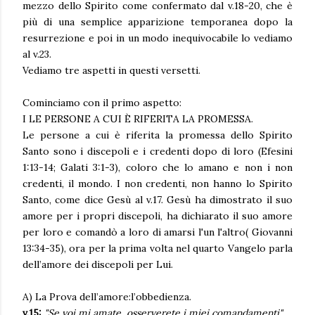
mezzo dello Spirito come confermato dal v.18-20, che è
più di una semplice apparizione temporanea dopo la
resurrezione e poi in un modo inequivocabile lo vediamo
al v.23.
Vediamo tre aspetti in questi versetti.
Cominciamo con il primo aspetto:
I LE PERSONE A CUI È RIFERITA LA PROMESSA.
Le persone a cui è riferita la promessa dello Spirito
Santo sono i discepoli e i credenti dopo di loro (Efesini
1:13-14; Galati 3:1-3), coloro che lo amano e non i non
credenti, il mondo. I non credenti, non hanno lo Spirito
Santo, come dice Gesù al v.17. Gesù ha dimostrato il suo
amore per i propri discepoli, ha dichiarato il suo amore
per loro e comandò a loro di amarsi l'un l'altro( Giovanni
13:34-35), ora per la prima volta nel quarto Vangelo parla
dell’amore dei discepoli per Lui.
A) La Prova dell’amore:l’obbedienza.
v.15:
"Se voi mi amate, osserverete i miei comandamenti".