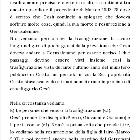
insolitamente precisa, e mette in risalto la continuità tra
questo episodio e il precedente di Matteo 16:13-28 dove
è scritto che Gesù cominciò a spiegare che doveva
soffrire molte cose, quindi la sua morte e resurrezione a
Gerusalemme.
Noi vediamo perciò che, la trasfigurazione ha avuto
luogo nel giro di pochi giorni dalla previsione che Gesù
doveva andare a Gerusalemme per essere ucciso. I due
passaggi devono essere visti insieme, così la
trasfigurazione vista durante l'ultimo anno del ministero
pubblico di Cristo, un periodo in cui la Sua popolarità
Cristo stava svanendo e i suoi nemici erano in procinto di
crocifiggerlo Gesù.
Nella circostanza vediamo:
B) Le persone che videro la trasfigurazione (v.1).
Gesù prende tre discepoli (Pietro, Giovanni e Giacomo) e
li porta con sé (v.1). Non è la prima volta che prende i tre,
lo vediamo nella resurrezione della figlia di Iairo (Marco
5:37) e poi avverrà ancora nella giardino del Getsemani