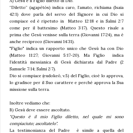
A) Gesù è il Figlio diletto di Dio.
“Diletto” (agapētós) indica caro, l’amato, richiama (Isaia
42:1) dove parla del servo del Signore in cui Dio si
compiace ed è ripetuto in Matteo 12:18 e in Salmi 2:7
come per il battesimo (Matteo 3:17). Questo risale a
prima che Gesù venisse sulla terra (Giovanni 17:24), ma è
anche reciproco (Giovanni 14:31).
"Figlio" indica un rapporto unico che Gesù ha con Dio
(Matteo 11:27; Giovanni 5:17-20). Ma Figlio indica
l’identità messianica di Gesù dichiarata dal Padre (2
Samuele 7:14; Salmi 2:7).
Dio si compiace (eudokeō, v.5) del Figlio, cioè lo approva,
lo gradisce per il Suo carattere e perché approva la Sua
missione sulla terra.
Inoltre vediamo che:
B) Gesù deve essere ascoltato.
"Questo è il mio Figlio diletto, nel quale mi sono
compiaciuto; ascoltatelo".
La testimonianza del Padre è simile a quella del