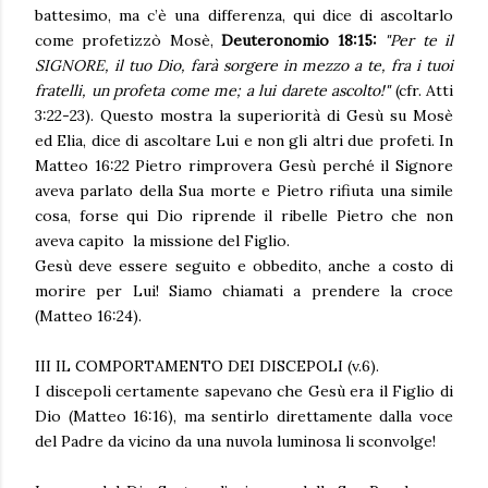
battesimo, ma c’è una differenza, qui dice di ascoltarlo
come profetizzò Mosè,
Deuteronomio 18:15:
"Per te il
SIGNORE, il tuo Dio, farà sorgere in mezzo a te, fra i tuoi
fratelli, un profeta come me; a lui darete ascolto!"
(cfr. Atti
3:22-23). Questo mostra la superiorità di Gesù su Mosè
ed Elia, dice di ascoltare Lui e non gli altri due profeti. In
Matteo 16:22 Pietro rimprovera Gesù perché il Signore
aveva parlato della Sua morte e Pietro rifiuta una simile
cosa, forse qui Dio riprende il ribelle Pietro che non
aveva capito la missione del Figlio.
Gesù deve essere seguito e obbedito, anche a costo di
morire per Lui! Siamo chiamati a prendere la croce
(Matteo 16:24).
III IL COMPORTAMENTO DEI DISCEPOLI (v.6).
I discepoli certamente sapevano che Gesù era il Figlio di
Dio (Matteo 16:16), ma sentirlo direttamente dalla voce
del Padre da vicino da una nuvola luminosa li sconvolge!