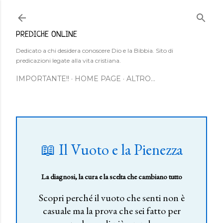
Passa ai contenuti principali
PREDICHE ONLINE
Dedicato a chi desidera conoscere Dio e la Bibbia. Sito di
predicazioni legate alla vita cristiana.
IMPORTANTE!!
HOME PAGE
ALTRO…
📖 Il Vuoto e la Pienezza
La diagnosi, la cura e la scelta che cambiano tutto
Scopri perché il vuoto che senti non è
casuale ma la prova che sei fatto per