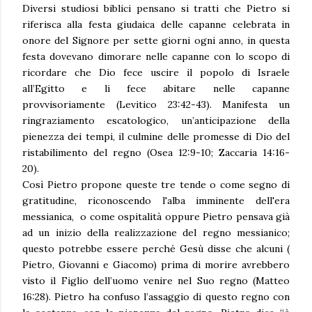
Diversi studiosi biblici pensano si tratti che Pietro si
riferisca alla festa giudaica delle capanne celebrata in
onore del Signore per sette giorni ogni anno, in questa
festa dovevano dimorare nelle capanne con lo scopo di
ricordare che Dio fece uscire il popolo di Israele
all’Egitto e li fece abitare nelle capanne
provvisoriamente (Levitico 23:42-43). Manifesta un
ringraziamento escatologico, un’anticipazione della
pienezza dei tempi, il culmine delle promesse di Dio del
ristabilimento del regno (Osea 12:9-10; Zaccaria 14:16-
20).
Così Pietro propone queste tre tende o come segno di
gratitudine, riconoscendo l'alba imminente dell'era
messianica, o come ospitalità oppure Pietro pensava già
ad un inizio della realizzazione del regno messianico;
questo potrebbe essere perché Gesù disse che alcuni (
Pietro, Giovanni e Giacomo) prima di morire avrebbero
visto il Figlio dell’uomo venire nel Suo regno (Matteo
16:28). Pietro ha confuso l’assaggio di questo regno con