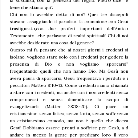
la sostanza, con la pienezza del regno. Pietro dice “è
bene che stiamo qui”.
Chi non lo avrebbe detto di noi? Quei tre discepoli
stavano assaggiando il paradiso, la comunione con Gesù
trasfigurato,con due profeti importanti dell’Antico
Testamento che parlavano di realtà spirituali! Chi di noi
avrebbe desiderato una cosa del genere?
Questo mi fa pensare che ai nostri giorni i credenti si
isolano, vogliono stare solo con i credenti per godere la
presenza di Dio e non vogliamo “sporcarsi”
frequentando quelli che non hanno Dio. Ma Gesù non
aveva paura di sporcarsi, Gesù frequentava i perduti e i
peccatori Matteo 9:10-13. Come credenti siamo chiamati
a stare con i credenti, ma anche con i non credenti senza
compromessi e senza dimenticare lo scopo di
evangelizzarli (Matteo 28:18-20). Ci piace un
cristianesimo senza fatica, senza lotta, senza sofferenza
un cristianesimo comodo, ma non è quello che diceva
Gesù! Dobbiamo essere pronti a soffrire per Gesù, a d
andare in mezzo la gente per predicare loro il vero