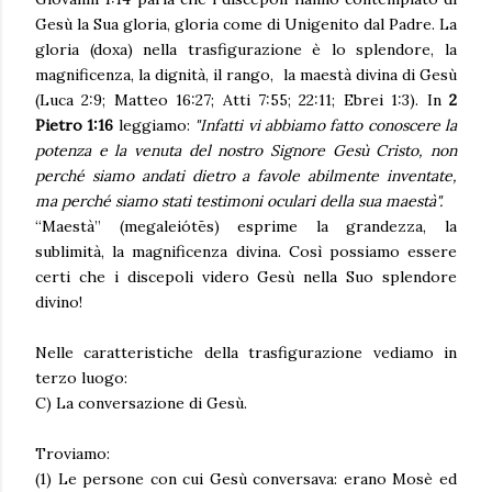
Gesù la Sua gloria, gloria come di Unigenito dal Padre. La
gloria (doxa) nella trasfigurazione è lo splendore, la
magnificenza, la dignità, il rango, la maestà divina di Gesù
(Luca 2:9; Matteo 16:27; Atti 7:55; 22:11; Ebrei 1:3). In
2
Pietro 1:16
leggiamo:
"Infatti vi abbiamo fatto conoscere la
potenza e la venuta del nostro Signore Gesù Cristo, non
perché siamo andati dietro a favole abilmente inventate,
ma perché siamo stati testimoni oculari della sua maestà".
“Maestà” (megaleiótēs) esprime la grandezza, la
sublimità, la magnificenza divina. Così possiamo essere
certi che i discepoli videro Gesù nella Suo splendore
divino!
Nelle caratteristiche della trasfigurazione vediamo in
terzo luogo:
C) La conversazione di Gesù.
Troviamo:
(1) Le persone con cui Gesù conversava: erano Mosè ed