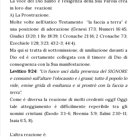
La voce del Dio Santo e l’esigenza della Sua Parola crea
in loro due reazioni:
A) La Prostrazione.
Molte volte nell’Antico Testamento “la faccia a terra” è
una posizione di adorazione (Genesi 17:3; Numeri 16:45;
Giudici 13:20; 1 Re 18:39; 1 Cronache 21:16; 2 Cronache 7:3;
Ezechiele 1:28; 3:23; 43:2-3; 44:4).
Ma qui si tratta di sottomissione, di umiliazione davanti a
Dio ed è certamente collegata con il timore di Dio di
conseguenza con la Sua manifestazione.
Levitico 9:24:
"
Un fuoco uscì dalla presenza del SIGNORE
e consumò sull'altare l'olocausto e i grassi; tutto il popolo lo
vide, emise grida di esultanza e si prostrò con la faccia a
terra".
Come è diversa la reazione di molti credenti oggi! Oggi
tale atteggiamento è difficilmente reperibile tra gli
uomini cristiani (Esodo 3:1-6; Neemia 5:9; Salmi 2:10-11;
Isaia 6:5, 8).
L’altra reazione è: