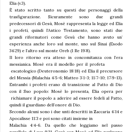
Elia (v.3).
È stato scritto tanto su questi due personaggi della
trasfigurazione. Sicuramente sono due grandi
predecessori di Gesù, Mosè rappresenta la legge ed Elia
i profeti, quindi l’Antico Testamento, sono stati due
grandi riformatori come Gesù che hanno avuto un’
esperienza anche loro sul monte, uno sul Sinai (Esodo
34:29) e l’altro sul monte Oreb (1 Re 19:8).
Il loro ritorno era atteso in concomitanza con l’era
messianica. Mosè era il modello per il profeta
escatologico (Deuteronomio 18:18) ed Elia il precursore
del Messia (Malachia 4:5-6; Matteo 3:1-3; 11:7-10; 17:9-13).
Entrambi i profeti erano di transizione al Patto di Dio
con il Suo popolo: Mosè lo presenta, Elia opera per
richiamare il popolo a aderire ad essere fedeli al Patto,
quindi il guardiano dell’onore di Dio.
Secondo alcuni sono i due unti descritti in Zaccaria 4:14 e
Apocalisse 11:3 e poi sono citati insieme in
Malachia 4:4-6. Da quello che leggiamo nel passo
parallelo di Luca 9:31, Gesù con Mosè ed Elia parlavano