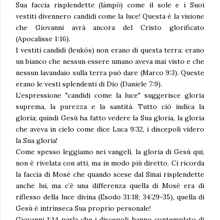
Sua faccia risplendette (lámpō) come il sole e i Suoi
vestiti divennero candidi come la luce! Questa è la visione
che Giovanni avrà ancora del Cristo glorificato
(Apocalisse 1:16).
I vestiti candidi (leukós) non erano di questa terra: erano
un bianco che nessun essere umano aveva mai visto e che
nessun lavandaio sulla terra può dare (Marco 9:3). Queste
erano le vesti splendenti di Dio (Daniele 7:9).
L'espressione "candidi come la luce" suggerisce gloria
suprema, la purezza e la santità. Tutto ciò indica la
gloria; quindi Gesù ha fatto vedere la Sua gloria, la gloria
che aveva in cielo come dice Luca 9:32, i discepoli videro
la Sua gloria!
Come spesso leggiamo nei vangeli, la gloria di Gesù qui,
non è rivelata con atti, ma in modo più diretto. Ci ricorda
la faccia di Mosè che quando scese dal Sinai risplendette
anche lui, ma c’è una differenza quella di Mosè era di
riflesso della luce divina (Esodo 31:18; 34:29-35), quella di
Gesù è intrinseca Sua proprio personale!
Giovanni 1:14 parla che i discepoli hanno contemplato di