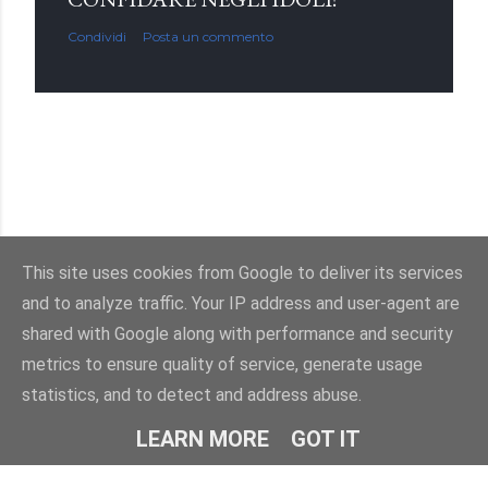
Condividi
Posta un commento
This site uses cookies from Google to deliver its services
and to analyze traffic. Your IP address and user-agent are
Powered by Blogger
shared with Google along with performance and security
metrics to ensure quality of service, generate usage
Immagini dei temi di
enot-poloskun
statistics, and to detect and address abuse.
© Salvatore Di Dio 2013-2026.Tutti i diritti sono riservati
LEARN MORE
GOT IT