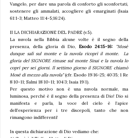
Vangelo, per dare una parola di conforto gli sconfortati,
sostenere gli ammalati, accogliere gli emarginati (Isaia
61:1-3; Matteo 11:4-5;16:24).
II LA DICHIARAZIONE DEL PADRE (v.5).
La nuvola nella Bibbia alcune volte è il segno della
presenza, della gloria di Dio,
Esodo 24:15-16:
"
Mosè
dunque salì sul monte e la nuvola ricoprì il monte. La
gloria del SIGNORE rimase sul monte Sinai e la nuvola lo
coprì per sei giorni. Il settimo giorno il SIGNORE chiamò
Mosè di mezzo alla nuvola"
(cfr. Esodo 19:16-25; 40:35; 1 Re
8:10-11; Salmi 18:10-11; 104:3; Isaia 19:1).
Per questo motivo non è una nuvola normale, ma
luminosa, perché è il segno della presenza di Dio! Dio si
manifesta e parla, la voce del cielo è l’apice
dell’esperienza per i tre discepoli, tanto che non
rimangono indifferenti!
In questa dichiarazione di Dio vediamo che: