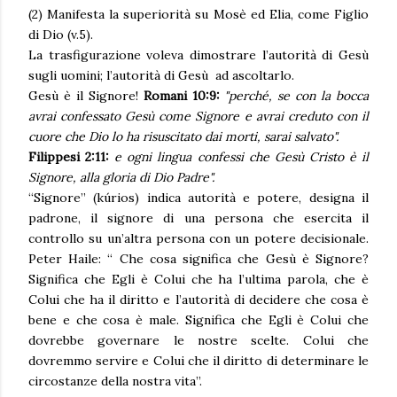
(2) Manifesta la superiorità su Mosè ed Elia, come Figlio
di Dio (v.5).
La trasfigurazione voleva dimostrare l’autorità di Gesù
sugli uomini; l’autorità di Gesù ad ascoltarlo.
Gesù è il Signore!
Romani 10:9:
"perché, se con la bocca
avrai confessato Gesù come Signore e avrai creduto con il
cuore che Dio lo ha risuscitato dai morti, sarai salvato".
Filippesi 2:11:
e ogni lingua confessi che Gesù Cristo è il
Signore, alla gloria di Dio Padre".
“Signore” (kúrios) indica autorità e potere, designa il
padrone, il signore di una persona che esercita il
controllo su un’altra persona con un potere decisionale.
Peter Haile: “ Che cosa significa che Gesù è Signore?
Significa che Egli è Colui che ha l’ultima parola, che è
Colui che ha il diritto e l’autorità di decidere che cosa è
bene e che cosa è male. Significa che Egli è Colui che
dovrebbe governare le nostre scelte. Colui che
dovremmo servire e Colui che il diritto di determinare le
circostanze della nostra vita”.