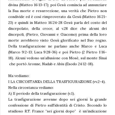
divina (Matteo 16:13-17); poi Gesù comincia ad annunziare
la Sua morte e resurrezione, una verità che Pietro non
condivide ed è così rimproverato da Gesù (Matteo 16:21-
23) e quindi in Matteo 16:24-28 Gesù parla del costo del
discepolato, della croce, al v.28 dice che alcuni dei
discepoli, (Pietro, Giovanni e Giacomo) prima della loro
morte avrebbero visto Gesù glorificato nel Suo regno.
Della trasfigurazione ne parlano anche Marco e Luca
(Marco 9:2-13; Luca 9:28-36) e poi Pietro (2 Pietro 1:16-
18). Alcuni vedono un’allusione con Mosè, sul monte Sinai
che portò Aronne, Nadab e Abiu (Esodo 24:12-18).
Ma vediamo:
I LA CIRCOSTANZA DELLA TRASFIGURAZIONE (vv.2-4).
Nella circostanza vediamo:
A) Il periodo della trasfigurazione (v.1).
La trasfigurazione avvenne dopo sei giorni la grande
confessione di Pietro sull'identità di Cristo. Secondo lo
studioso R.T. France “sei giorni dopo” è un’indicazione