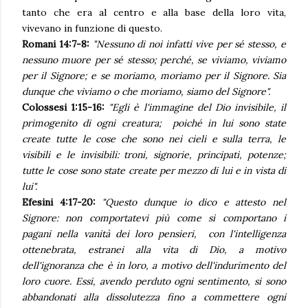
tanto che era al centro e alla base della loro vita,
vivevano in funzione di questo.
Romani 14:7-8:
"
Nessuno di noi infatti vive per sé stesso, e
nessuno muore per sé stesso; perché, se viviamo, viviamo
per il Signore; e se moriamo, moriamo per il Signore. Sia
dunque che viviamo o che moriamo, siamo del Signore".
Colossesi 1:15-16:
"Egli è l'immagine del Dio invisibile, il
primogenito di ogni creatura; poiché in lui sono state
create tutte le cose che sono nei cieli e sulla terra, le
visibili e le invisibili: troni, signorie, principati, potenze;
tutte le cose sono state create per mezzo di lui e in vista di
lui".
Efesini 4:17-20:
"Questo dunque io dico e attesto nel
Signore: non comportatevi più come si comportano i
pagani nella vanità dei loro pensieri, con l'intelligenza
ottenebrata, estranei alla vita di Dio, a motivo
dell'ignoranza che è in loro, a motivo dell'indurimento del
loro cuore. Essi, avendo perduto ogni sentimento, si sono
abbandonati alla dissolutezza fino a commettere ogni