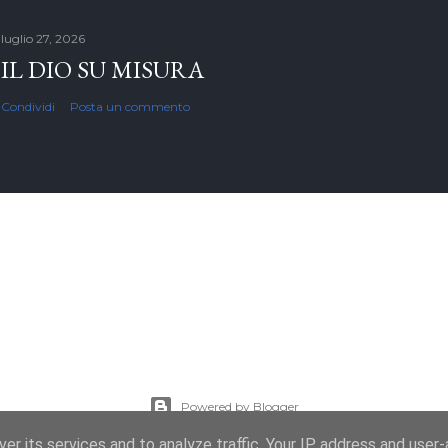
luglio 27, 2026
IL DIO SU MISURA
Condividi
Posta un commento
Powered by Blogger
er its services and to analyze traffic. Your IP address and user
Immagini dei temi di
enot-poloskun