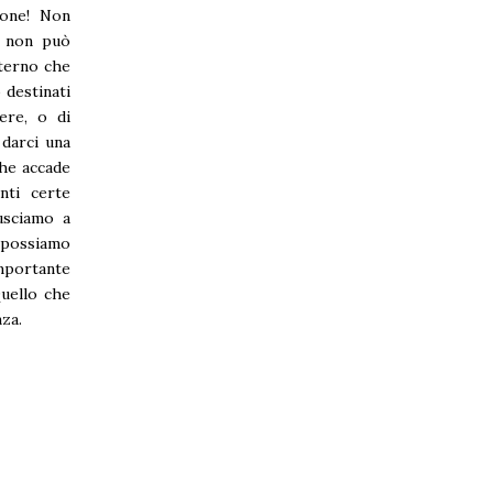
ione! Non
, non può
eterno che
 destinati
ere, o di
 darci una
che accade
nti certe
usciamo a
n possiamo
importante
uello che
nza.