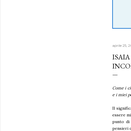
aprile 25, 
ISAIA
INCO
Come i cie
e i miei p
Il signif
essere mi
punto di 
pensieri 