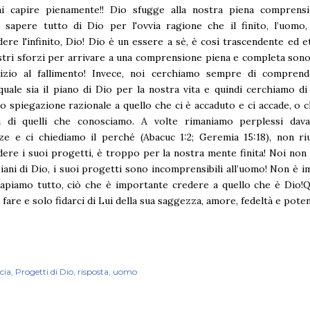
i capire pienamente!! Dio sfugge alla nostra piena comprens
 sapere tutto di Dio per l'ovvia ragione che il finito, l’uomo
re l'infinito, Dio! Dio è un essere a sè, è così trascendente ed 
ostri sforzi per arrivare a una comprensione piena e completa sono
'inizio al fallimento! Invece, noi cerchiamo sempre di comprend
 quale sia il piano di Dio per la nostra vita e quindi cerchiamo di
 o spiegazione razionale a quello che ci è accaduto e ci accade, o 
ta di quelli che conosciamo. A volte rimaniamo perplessi dava
ze e ci chiediamo il perché (Abacuc 1:2; Geremia 15:18), non ri
re i suoi progetti, è troppo per la nostra mente finita! Noi no
piani di Dio, i suoi progetti sono incomprensibili all’uomo! Non è 
apiamo tutto, ciò che è importante credere a quello che è Dio!Q
fare e solo fidarci di Lui della sua saggezza, amore, fedeltà e pote
cia
Progetti di Dio
risposta
uomo