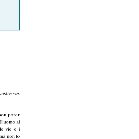
vostre vie,
 non poter
ll’uomo al
le vie e i
 ma non lo