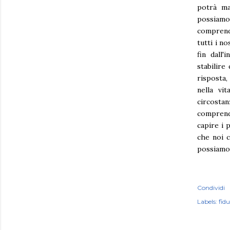
potrà ma
possiamo
comprende
tutti i n
fin dall
stabilire
risposta,
nella vi
circostan
comprende
capire i 
che noi c
possiamo 
Condividi
Labels:
fidu