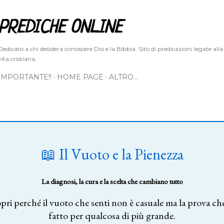
Passa ai contenuti principali
PREDICHE ONLINE
Dedicato a chi desidera conoscere Dio e la Bibbia. Sito di predicazioni legate alla
vita cristiana.
IMPORTANTE!!
HOME PAGE
ALTRO…
📖 Il Vuoto e la Pienezza
La diagnosi, la cura e la scelta che cambiano tutto
pri perché il vuoto che senti non è casuale ma la prova che
fatto per qualcosa di più grande.