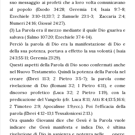
suo messaggio ai profeti che a loro volta comunicavano
al popolo (Esodo 34:28; Geremia 1:4; Isaia 9:7-8;
Ezechiele 3:10-11;33:7; 2 Samuele 23:1-3; Zaccaria 2:4;
Numeri 24:16; Giosuè 24:27).
(3) La Parola era il mezzo mediante il quale Dio guariva e
salvava ( Salmo 107:20; Ezechiele 37:4-14).
Perciò la parola di Dio era la manifestazione di Dio e
della sua potenza, portava a effetto la sua volontà ( Isaia
24:3;55:11; Geremia 23:29).
Questi aspetti della Parola di Dio sono confermati anche
nel Nuovo Testamento. Quindi la potenza della Parola nel
creare (Ebrei 11:3; 2 Pietro 3:5-7); la parola come
rivelazione di Dio (Romani 3:2; 1 Pietro 4:11), e come
discorso profetico (Luca 3:2; 2 Pietro 1:19), con la
predicazione del Vangelo (cfr. Luca 8:11; Atti 8:4;13:5;16:6;
2 Timoteo 2:9; Apocalisse 1:9;ecc.). Poi l’efficacia della
parola (Ebrei 4:12–13;1 Tessalonicesi 2:13.)
Ora quando Giovanni dice che Gesù è la Parola vuole
indicare che Gesù manifesta e indica Dio, è ultima
rivelazione di Dio in sapienza e potenza nelle opere,