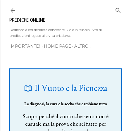
Passa ai contenuti principali
PREDICHE ONLINE
Dedicato a chi desidera conoscere Dio e la Bibbia. Sito di
predicazioni legate alla vita cristiana.
IMPORTANTE!!
HOME PAGE
ALTRO…
📖 Il Vuoto e la Pienezza
La diagnosi, la cura e la scelta che cambiano tutto
Scopri perché il vuoto che senti non è
casuale ma la prova che sei fatto per