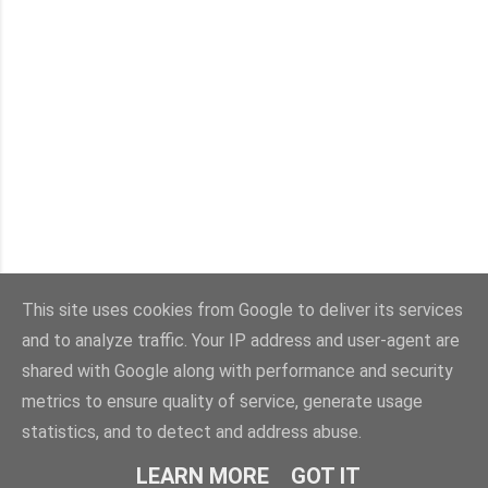
This site uses cookies from Google to deliver its services
and to analyze traffic. Your IP address and user-agent are
Powered by Blogger
shared with Google along with performance and security
metrics to ensure quality of service, generate usage
Immagini dei temi di
enot-poloskun
statistics, and to detect and address abuse.
© Salvatore Di Dio 2013-2026.Tutti i diritti sono riservati
LEARN MORE
GOT IT