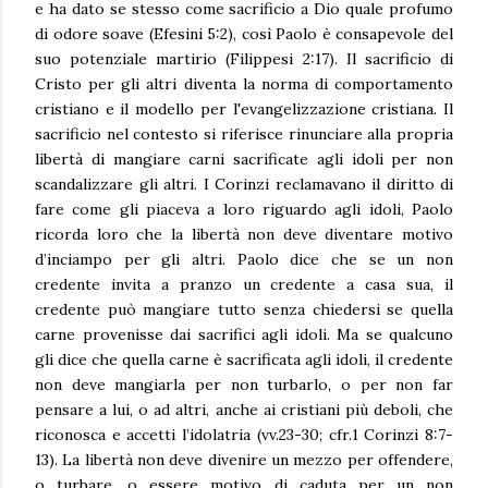
e ha dato se stesso come sacrificio a Dio quale profumo
di odore soave (Efesini 5:2), così Paolo è consapevole del
suo potenziale martirio (Filippesi 2:17). Il sacrificio di
Cristo per gli altri diventa la norma di comportamento
cristiano e il modello per l'evangelizzazione cristiana. Il
sacrificio nel contesto si riferisce rinunciare alla propria
libertà di mangiare carni sacrificate agli idoli per non
scandalizzare gli altri. I Corinzi reclamavano il diritto di
fare come gli piaceva a loro riguardo agli idoli, Paolo
ricorda loro che la libertà non deve diventare motivo
d’inciampo per gli altri. Paolo dice che se un non
credente invita a pranzo un credente a casa sua, il
credente può mangiare tutto senza chiedersi se quella
carne provenisse dai sacrifici agli idoli. Ma se qualcuno
gli dice che quella carne è sacrificata agli idoli, il credente
non deve mangiarla per non turbarlo, o per non far
pensare a lui, o ad altri, anche ai cristiani più deboli, che
riconosca e accetti l’idolatria (vv.23-30; cfr.1 Corinzi 8:7-
13). La libertà non deve divenire un mezzo per offendere,
o turbare, o essere motivo di caduta per un non