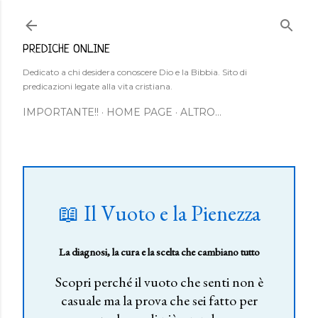
Passa ai contenuti principali
PREDICHE ONLINE
Dedicato a chi desidera conoscere Dio e la Bibbia. Sito di
predicazioni legate alla vita cristiana.
IMPORTANTE!!
HOME PAGE
ALTRO…
📖 Il Vuoto e la Pienezza
La diagnosi, la cura e la scelta che cambiano tutto
Scopri perché il vuoto che senti non è
casuale ma la prova che sei fatto per