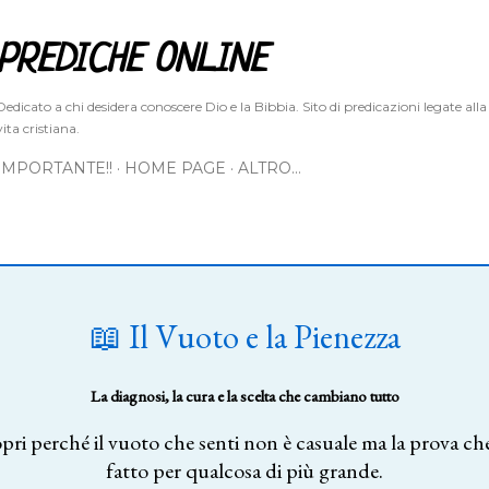
Passa ai contenuti principali
PREDICHE ONLINE
Dedicato a chi desidera conoscere Dio e la Bibbia. Sito di predicazioni legate alla
vita cristiana.
IMPORTANTE!!
HOME PAGE
ALTRO…
📖 Il Vuoto e la Pienezza
La diagnosi, la cura e la scelta che cambiano tutto
pri perché il vuoto che senti non è casuale ma la prova che
fatto per qualcosa di più grande.