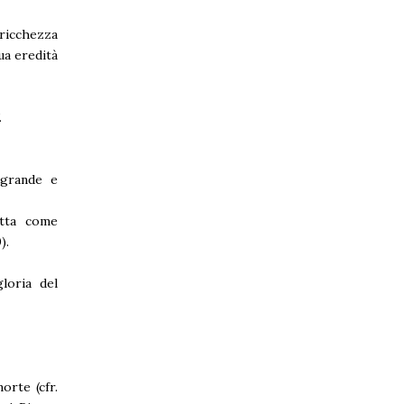
 ricchezza
ua eredità
.
 grande e
itta come
).
loria del
orte (cfr.