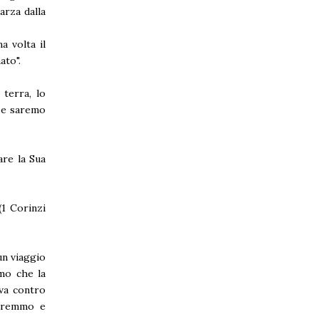
arza dalla
a volta il
ato".
terra, lo
 e saremo
are la Sua
(1 Corinzi
un viaggio
emo che la
va contro
orremmo e