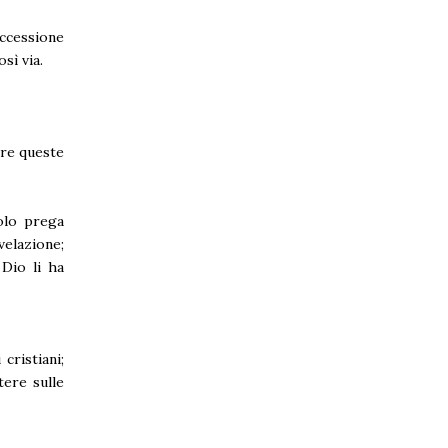
uccessione
sì via.
ere queste
olo prega
velazione;
Dio li ha
cristiani;
tere sulle