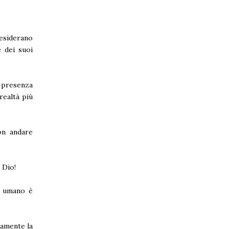
desiderano
 dei suoi
 presenza
realtà più
on andare
 Dio!
o umano è
namente la