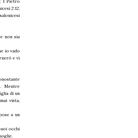
; 1 Pietro
icesi 2:12;
ssalonicesi
re non sia
he io vado
rnerò e vi
Nonostante
o. Mentre
glia di un
ai vista,
opose a un
suoi occhi
moglie.