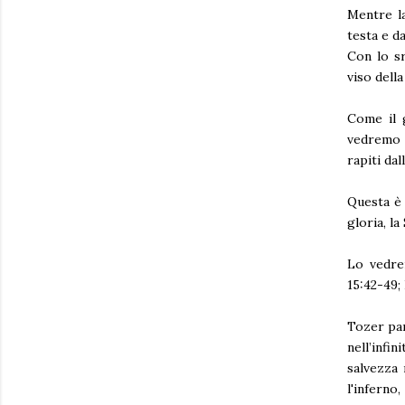
Mentre la
testa e d
Con lo sr
viso dell
Come il 
vedremo 
rapiti dal
Questa è 
gloria, la
Lo vedrem
15:42-49; 
Tozer par
nell’infi
salvezza 
l'infern