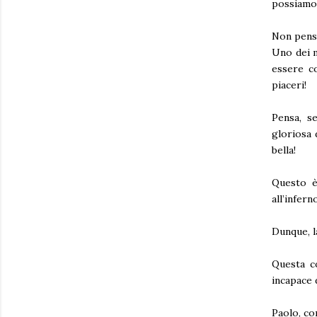
possiamo 
Non penso
Uno dei m
essere c
piaceri!
Pensa, se
gloriosa 
bella!
Questo è
all’infer
Dunque, l
Questa co
incapace
Paolo, co