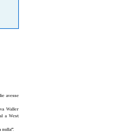
lie avesse
ava Waller
al a West
nulla!".