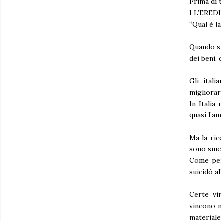
Prima di 
I L’ERE
“Qual è la
Quando si 
dei beni,
Gli itali
migliorare
In Italia
quasi l’a
Ma la ric
sono suic
Come per
suicidò al
Certe vin
vincono n
materiale