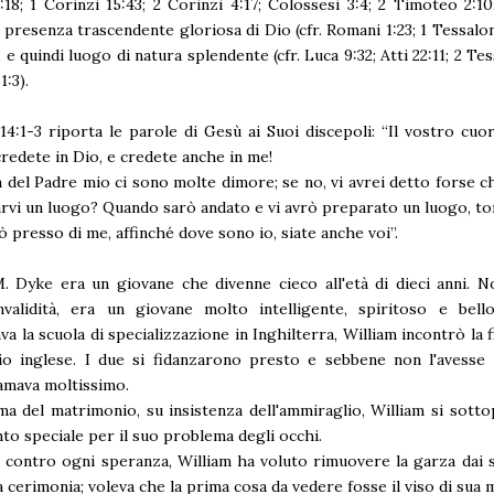
18; 1 Corinzi 15:43; 2 Corinzi 4:17; Colossesi 3:4; 2 Timoteo 2:10
la presenza trascendente gloriosa di Dio (cfr. Romani 1:23; 1 Tessalon
 e quindi luogo di natura splendente (cfr. Luca 9:32; Atti 22:11; 2 Te
1:3).
14:1-3 riporta le parole di Gesù ai Suoi discepoli: “Il vostro cuo
credete in Dio, e credete anche in me!
a del Padre mio ci sono molte dimore; se no, vi avrei detto forse c
rvi un luogo? Quando sarò andato e vi avrò preparato un luogo, to
ò presso di me, affinché dove sono io, siate anche voi”.
. Dyke era un giovane che divenne cieco all'età di dieci anni. 
nvalidità, era un giovane molto intelligente, spiritoso e bell
a la scuola di specializzazione in Inghilterra, William incontrò la fi
o inglese. I due si fidanzarono presto e sebbene non l'avesse m
'amava moltissimo.
a del matrimonio, su insistenza dell'ammiraglio, William si sott
to speciale per il suo problema degli occhi.
contro ogni speranza, William ha voluto rimuovere la garza dai 
a cerimonia; voleva che la prima cosa da vedere fosse il viso di sua 