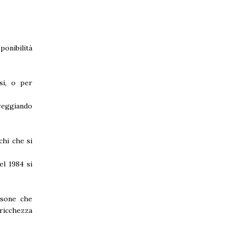
ponibilità
rsi, o per
areggiando
chi che si
l 1984 si
rsone che
 ricchezza