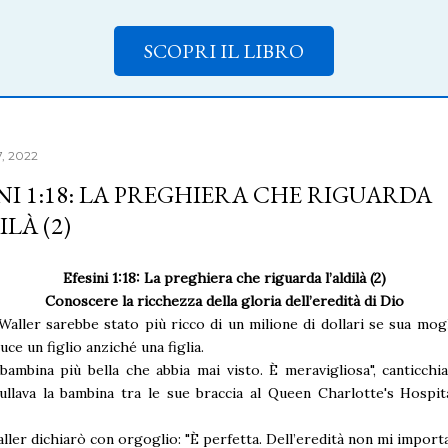
SCOPRI IL LIBRO
7, 2022
NI 1:18: LA PREGHIERA CHE RIGUARDA
ILÀ (2)
Efesini 1:18: La preghiera che riguarda l’aldilà (2)
Conoscere la ricchezza della gloria dell’eredità di Dio
Waller sarebbe stato più ricco di un milione di dollari se sua mog
luce un figlio anziché una figlia.
bambina più bella che abbia mai visto. È meravigliosa", canticchi
llava la bambina tra le sue braccia al Queen Charlotte's Hospit
ller dichiarò con orgoglio: "È perfetta. Dell’eredità non mi importa 