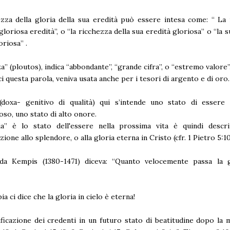
zza della gloria della sua eredità può essere intesa come: “ La
gloriosa eredità”, o “la ricchezza della sua eredità gloriosa” o “la s
oriosa” .
a” (ploutos), indica “abbondante”, “grande cifra”, o “estremo valore”
ci questa parola, veniva usata anche per i tesori di argento e di oro.
 (doxa- genitivo di qualità) qui s’intende uno stato di essere
oso, uno stato di alto onore.
ia” è lo stato dell'essere nella prossima vita è quindi descr
ione allo splendore, o alla gloria eterna in Cristo (cfr. 1 Pietro 5:10
a Kempis (1380-1471) diceva: “Quanto velocemente passa la g
ia ci dice che la gloria in cielo è eterna!
ificazione dei credenti in un futuro stato di beatitudine dopo la m