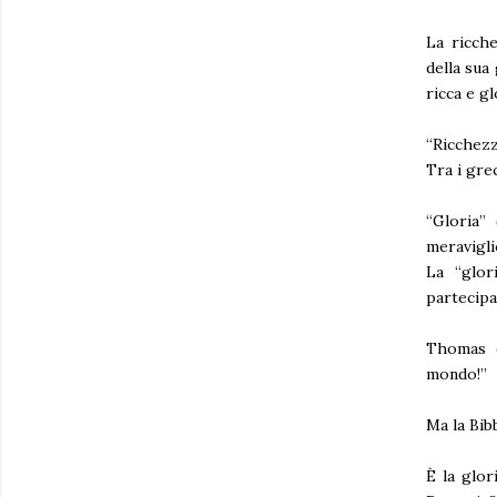
La ricche
della sua 
ricca e gl
“Ricchezz
Tra i gre
“Gloria”
meravigli
La “glor
partecipaz
Thomas d
mondo!”
Ma la Bibb
È la glor