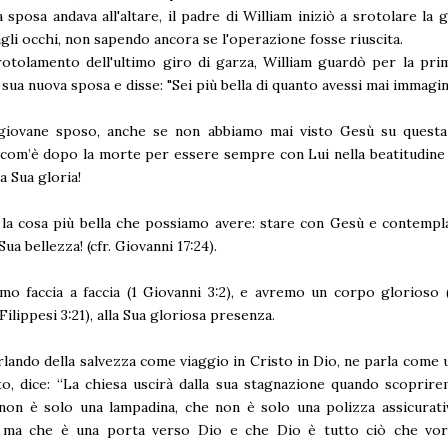
 sposa andava all'altare, il padre di William iniziò a srotolare la g
agli occhi, non sapendo ancora se l'operazione fosse riuscita.
otolamento dell'ultimo giro di garza, William guardò per la prim
a sua nuova sposa e disse: "Sei più bella di quanto avessi mai immagin
giovane sposo, anche se non abbiamo mai visto Gesù su questa 
com’è dopo la morte per essere sempre con Lui nella beatitudine
la Sua gloria!
la cosa più bella che possiamo avere: stare con Gesù e contempl
 Sua bellezza! (cfr. Giovanni 17:24).
o faccia a faccia (1 Giovanni 3:2), e avremo un corpo glorioso 
Filippesi 3:21), alla Sua gloriosa presenza.
lando della salvezza come viaggio in Cristo in Dio, ne parla come 
nito, dice: “La chiesa uscirà dalla sua stagnazione quando scoprir
non è solo una lampadina, che non è solo una polizza assicurati
o, ma che è una porta verso Dio e che Dio è tutto ciò che v