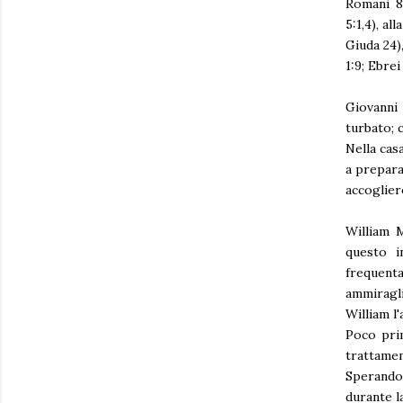
Romani 8:
5:1,4), al
Giuda 24),
1:9; Ebrei 
Giovanni 
turbato; 
Nella cas
a prepara
accoglier
William M
questo i
frequentav
ammiragli
William l
Poco prim
trattamen
Sperando 
durante l