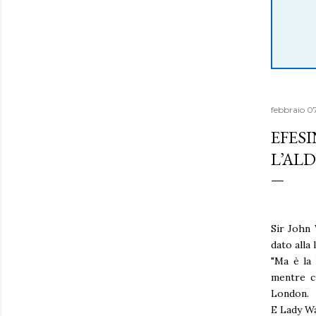
febbraio 0
EFESI
L’ALD
Sir John 
dato alla 
"Ma è la 
mentre cu
London.
E Lady Wa