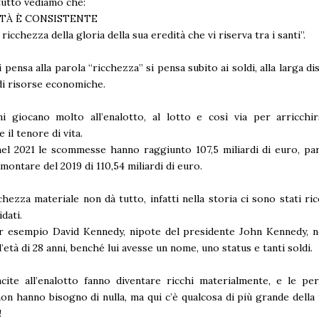
tutto vediamo che:
DITÀ È CONSISTENTE
 ricchezza della gloria della sua eredità che vi riserva tra i santi”.
pensa alla parola “ricchezza” si pensa subito ai soldi, alla larga dis
 di risorse economiche.
ani giocano molto all’enalotto, al lotto e così via per arricchi
 il tenore di vita.
 nel 2021 le scommesse hanno raggiunto 107,5 miliardi di euro, p
mmontare del 2019 di 110,54 miliardi di euro.
chezza materiale non dà tutto, infatti nella storia ci sono stati ric
idati.
 esempio David Kennedy, nipote del presidente John Kennedy, ne
l’età di 28 anni, benché lui avesse un nome, uno status e tanti soldi.
cite all’enalotto fanno diventare ricchi materialmente, e le pe
on hanno bisogno di nulla, ma qui c’è qualcosa di più grande della
!