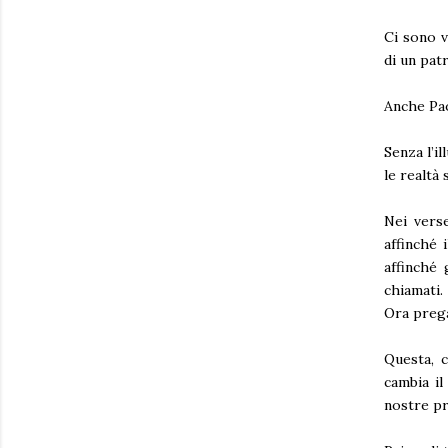
Ci sono v
di un patr
Anche Pao
Senza l’i
le realtà s
Nei verse
affinché 
affinché
chiamati.
Ora prega
Questa, c
cambia il
nostre pr