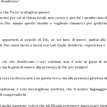
desiderare”.
 che Tozer si sbagli in questo!
otivi per cui la chiesa locale non cresce è perché i membri non 
on Dio, amano questo mondo e vogliono rimanerci per goderne
 appartieni al popolo di Dio, se sei nato di nuovo, andrai alla
di Dio, sarai faccia a faccia con Lui! Quale desiderio, esperienza e 
 ciò che desiderano i veri cristiani, non è solo la gioia di n
no, ma la gioia di essere alla presenza di Dio per sempre!
a vera ricchezza non è su questa terra, ma alla presenza gloriosa di
ndizione è così meravigliosa, perfetta, che il nostro linguaggi
 di comprenderla!
n molta passione, voleva che gli Efesini potessero apprezzare pie